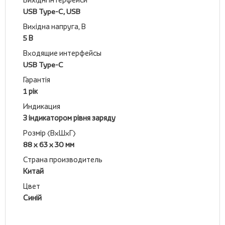
USB Type-C, USB
Вихідна напруга, В
5 В
Входящие интерфейсы
USB Type-C
Гарантія
1 рік
Индикация
З індикатором рівня заряду
Розмір (ВхШхГ)
88 х 63 х 30 мм
Страна производитель
Китай
Цвет
Синій