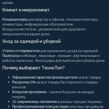
ценам.
Климат и микроклимат
Кондиционеры
для квартир и офисов,
тепловентиляторы
,
конвекторы
,
инфракрасные обогреватели
.
Воздухоочистители
, увлажнители для здорового
микроклимата в вашем доме.
Уход за одеждой и уборкой
Утюги и отпариватели
для идеального ухода за одеждой.
Пылесосы
колбовые
,
мешковые
,
моющие
,
вертикальные
и
работы-пылесосы
. Аксессуары для пылесосов и уборка дома.
Почему выбирают ТехноТоп?
Официальная гарантия производителя
на все товары
Рассрочка 0%
на все товары без переплат и первых
взносов
Бонусная программа
– тысячи бонусов за каждую
покупку
11 современных магазинов
в разных городах Украины
Профессиональные консультации
опытных продавцов