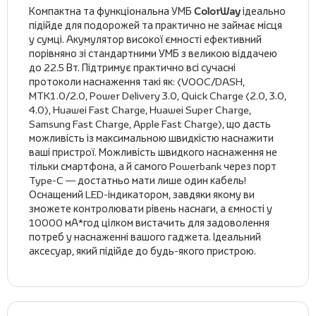
Компактна та функціональна УМБ
ColorWay
ідеально
підійде для подорожей та практично не займає місця
у сумці. Акумулятор високої ємності ефективний
порівняно зі стандартними УМБ з великою віддачею
до 22.5 Вт. Підтримує практично всі сучасні
протоколи наснаження такі як: (VOOC/DASH,
MTK1.0/2.0, Power Delivery 3.0, Quick Charge (2.0, 3.0,
4.0), Huawei Fast Charge, Huawei Super Charge,
Samsung Fast Charge, Apple Fast Charge), що дасть
можливість із максимальною швидкістю наснажити
ваші пристрої. Можливість швидкого наснаження не
тільки смартфона, а й самого Powerbank через порт
Type-C — достатньо мати лише один кабель!
Оснащений LED-індикатором, завдяки якому ви
зможете контролювати рівень наснаги, а ємності у
10000 мА*год цілком вистачить для задоволення
потреб у наснаженні вашого гаджета. Ідеальний
аксесуар, який підійде до будь-якого пристрою.