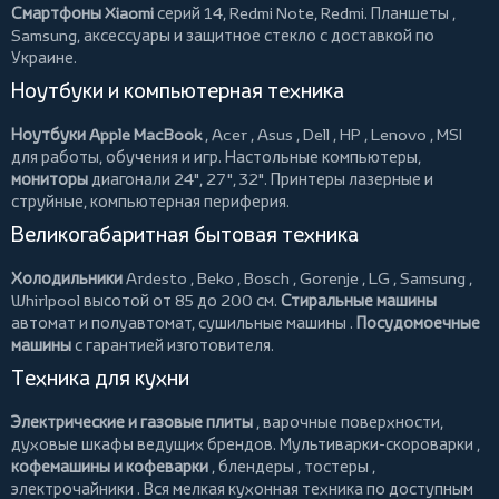
Смартфоны Xiaomi
серий 14, Redmi Note, Redmi.
Планшеты
,
Samsung, аксессуары и
защитное стекло
с доставкой по
Украине.
Ноутбуки и компьютерная техника
Ноутбуки Apple MacBook
,
Acer
,
Asus
,
Dell
,
HP
,
Lenovo
,
MSI
для работы, обучения и игр. Настольные компьютеры,
мониторы
диагонали 24", 27", 32".
Принтеры
лазерные и
струйные, компьютерная периферия.
Великогабаритная бытовая техника
Холодильники
Ardesto
,
Beko
,
Bosch
,
Gorenje
,
LG
,
Samsung
,
Whirlpool
высотой от 85 до 200 см.
Стиральные машины
автомат и полуавтомат,
сушильные машины
.
Посудомоечные
машины
с гарантией изготовителя.
Техника для кухни
Электрические и газовые плиты
, варочные поверхности,
духовые шкафы ведущих брендов.
Мультиварки-скороварки
,
кофемашины и кофеварки
,
блендеры
,
тостеры
,
электрочайники
. Вся мелкая кухонная техника по доступным