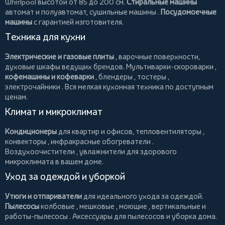
Whirlpool
высотой от 85 до 200 см.
Стиральные машины
автомат и полуавтомат,
сушильные машины
.
Посудомоечные
машины
с гарантией изготовителя.
Техника для кухни
Электрические и газовые плиты
, варочные поверхности,
духовые шкафы ведущих брендов.
Мультиварки-скороварки
,
кофемашины и кофеварки
,
блендеры
,
тостеры
,
электрочайники
. Вся мелкая кухонная техника по доступным
ценам.
Климат и микроклимат
Кондиционеры
для квартир и офисов,
тепловентиляторы
,
конвекторы
,
инфракрасные обогреватели
.
Воздухоочистители
, увлажнители для здорового
микроклимата в вашем доме.
Уход за одеждой и уборкой
Утюги и отпариватели
для идеального ухода за одеждой.
Пылесосы
колбовые
,
мешковые
,
моющие
,
вертикальные
и
работы-пылесосы
. Аксессуары для пылесосов и уборка дома.