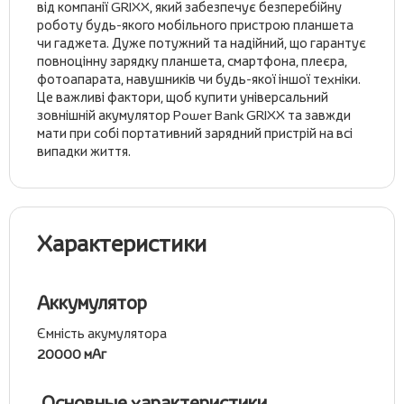
від компанії GRIXX, який забезпечує безперебійну
роботу будь-якого мобільного пристрою планшета
чи гаджета. Дуже потужний та надійний, що гарантує
повноцінну зарядку планшета, смартфона, плеєра,
фотоапарата, навушників чи будь-якої іншої техніки.
Це важливі фактори, щоб купити універсальний
зовнішній акумулятор Power Bank GRIXX та завжди
мати при собі портативний зарядний пристрій на всі
випадки життя.
Характеристики
Аккумулятор
Ємність акумулятора
20000 мАг
Основные характеристики