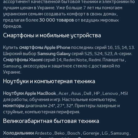
ассортимент качественной бытовой техники и электроники по
лучшим ценам в Украине. Уже больше 7 лет мы помогаем
украинским семьям создавать комфорт в своих домах,
предлагая более
30 000 товаров
от ведущих мировых
брендов.
Смартфоны и мобильные устройства
Купить
смартфоны Apple iPhone
последних серий 16, 15, 14, 13.
Широкий выбор
Samsung Galaxy
серий S25, S24, S23, A-серии.
Смартфоны Xiaomi
серий 14, Redmi Note, Redmi.
Планшеты
,
Samsung, аксессуары и
защитное стекло
с доставкой по
Украине.
Ноутбуки и компьютерная техника
Ноутбуки Apple MacBook
,
Acer
,
Asus
,
Dell
,
HP
,
Lenovo
,
MSI
для работы, обучения и игр. Настольные компьютеры,
мониторы
диагонали 24", 27", 32".
Принтеры
лазерные и
струйные, компьютерная периферия.
Великогабаритная бытовая техника
Холодильники
Ardesto
,
Beko
,
Bosch
,
Gorenje
,
LG
,
Samsung
,