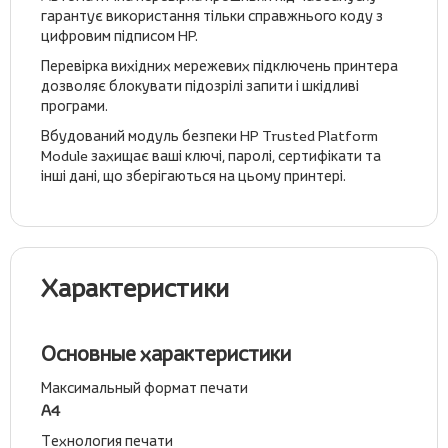
гарантує використання тільки справжнього коду з
цифровим підписом HP.
Перевірка вихідних мережевих підключень принтера
дозволяє блокувати підозрілі запити і шкідливі
програми.
Вбудований модуль безпеки HP Trusted Platform
Module захищає ваші ключі, паролі, сертифікати та
інші дані, що зберігаються на цьому принтері.
Характеристики
Основные характеристики
Максимальный формат печати
А4
Технология печати