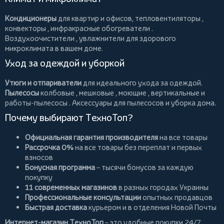
Кондиционеры
для квартир и офисов,
тепловентиляторы
,
конвекторы
,
инфракрасные обогреватели
.
Воздухоочистители
, увлажнители для здорового
микроклимата в вашем доме.
Уход за одеждой и уборкой
Утюги и отпариватели
для идеального ухода за одеждой.
Пылесосы
колбовые
,
мешковые
,
моющие
,
вертикальные
и
работы-пылесосы
. Аксессуары для пылесосов и уборка дома.
Почему выбирают ТехноТоп?
Официальная гарантия производителя
на все товары
Рассрочка 0%
на все товары без переплат и первых
взносов
Бонусная программа
– тысячи бонусов за каждую
покупку
11 современных магазинов
в разных городах Украины
Профессиональные консультации
опытных продавцов
Быстрая доставка
курьером и в отделения Новой Почты
Интернет-магазин ТехноТоп
– это удобные покупки 24/7,