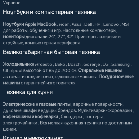
Украине.
Ноутбуки и компьютерная техника
Ноутбуки Apple MacBook
,
Acer
,
Asus
,
Dell
,
HP
,
Lenovo
,
MSI
для работы, обучения и игр. Настольные компьютеры,
мониторы
диагонали 24", 27", 32".
Принтеры
лазерные и
струйные, компьютерная периферия.
Великогабаритная бытовая техника
Холодильники
Ardesto
,
Beko
,
Bosch
,
Gorenje
,
LG
,
Samsung
,
Whirlpool
высотой от 85 до 200 см.
Стиральные машины
автомат и полуавтомат,
сушильные машины
.
Посудомоечные
машины
с гарантией изготовителя.
Техника для кухни
Электрические и газовые плиты
, варочные поверхности,
духовые шкафы ведущих брендов.
Мультиварки-скороварки
,
кофемашины и кофеварки
,
блендеры
,
тостеры
,
электрочайники
. Вся мелкая кухонная техника по доступным
ценам.
Климат и микроклимат