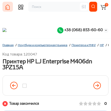
0
+38 (068) 853-60-60
Главная
Ноутбуки и компьютерная техника
Принтера и МФУ
HP
П
Код товара: 120047
Принтер HP LJ Enterprise M406dn
3PZ15A
Товар закончился
0