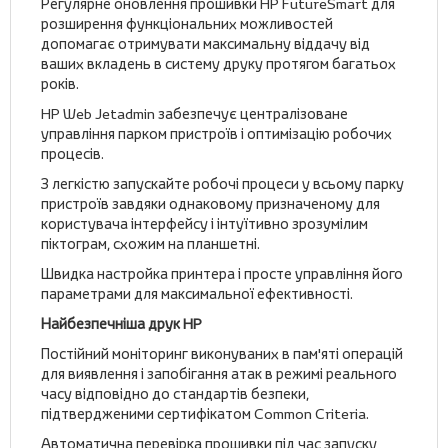
Регулярне оновлення прошивки HP FutureSmart для
розширення функціональних можливостей
допомагає отримувати максимальну віддачу від
ваших вкладень в систему друку протягом багатьох
років.
HP Web Jetadmin забезпечує централізоване
управління парком пристроїв і оптимізацію робочих
процесів.
З легкістю запускайте робочі процеси у всьому парку
пристроїв завдяки однаковому призначеному для
користувача інтерфейсу і інтуїтивно зрозумілим
піктограм, схожим на планшетні.
Швидка настройка принтера і просте управління його
параметрами для максимальної ефективності.
Найбезпечніша друк HP
Постійний моніторинг виконуваних в пам'яті операцій
для виявлення і запобігання атак в режимі реального
часу відповідно до стандартів безпеки,
підтвердженими сертифікатом Common Criteria.
Автоматична перевірка прошивки під час запуску