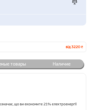
від 3220 ₴
емые товары
Наличие
означає, що ви економите 21% електроенергії