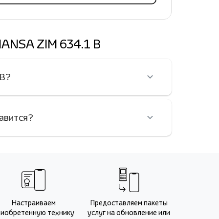
HANSA ZIM 634.1 B
 B?
равится?
Настраиваем
Предоставляем пакеты
риобретенную технику
услуг на обновление или