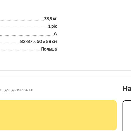
33,5 кг
1 рік
А
82-87 х 60 х 58 см
Польща
На
 HANSA ZIM 634.1 B