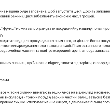
йна машина буде заповнена, щоб запустити цикл. Досить заповнит
овний режим). Цикл забезпечить економію часу і грошей.
ої функції можна запрограмувати посудомийну машину почати роб
IR
ладати посуд для просушування після того, як дістали його з пос
ляхом випаровування води та конденсації. Після останнього поло
судомийної машини та повітря всередині гарячі, а посуд залишаєт
иках значить, що їх можна відрегулювати під тарілки, сковорідки
грами.
 все ж тонкі склянки вимагають інших умов на відміну від масивних
ні тиску води - тонкий посуд у верхній частині залишається в безп
ацює тихіше і споживає менше енергії, а двигун має більшу пот