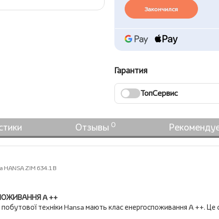
Закончился
Гарантия
ТопСервис
0
стики
Отзывы
Рекоменду
 HANSA ZIM 634.1 B
ПОЖИВАННЯ A ++
побутової техніки Hansa мають клас енергоспоживання A ++. Це 
.