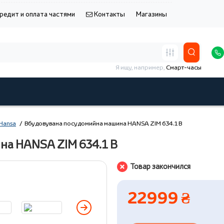
редит и оплата частями
Контакты
Магазины
Я ищу, например,
Смарт-часы
Hansa
Вбудовувана посудомийна машина HANSA ZIM 634.1 B
на HANSA ZIM 634.1 B
Товар закончился
22999 ₴