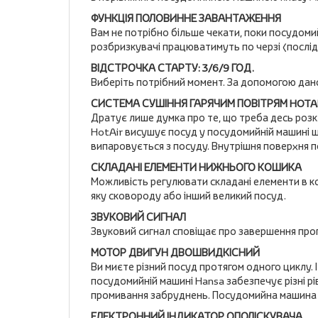
ФУНКЦІЯ ПОЛОВИННЕ ЗАВАНТАЖЕННЯ
Вам не потрібно більше чекати, поки посудоми
розбризкувачі працюватимуть по черзі (послід
ВІДСТРОЧКА СТАРТУ: 3/6/9 ГОД.
Виберіть потрібний момент. За допомогою дан
СИСТЕМА СУШІННЯ ГАРЯЧИМ ПОВІТРЯМ HOTA
Дратує лише думка про те, що треба десь розк
HotAir висушує посуд у посудомийній машині ш
випаровується з посуду. Внутрішня поверхня по
СКЛАДАНІ ЕЛЕМЕНТИ НИЖНЬОГО КОШИКА
Можливість регулювати складані елементи в кош
яку сковороду або інший великий посуд.
ЗВУКОВИЙ СИГНАЛ
Звуковий сигнал сповіщає про завершення про
МОТОР ДВИГУН ДВОШВИДКІСНИЙ
Ви миєте різний посуд протягом одного циклу. І
посудомийній машині Hansa забезпечує різні рів
промивання забруднень. Посудомийна машина пр
ЕЛЕКТРОННИЙ ІНДИКАТОР ОПОЛІСКУВАЧА