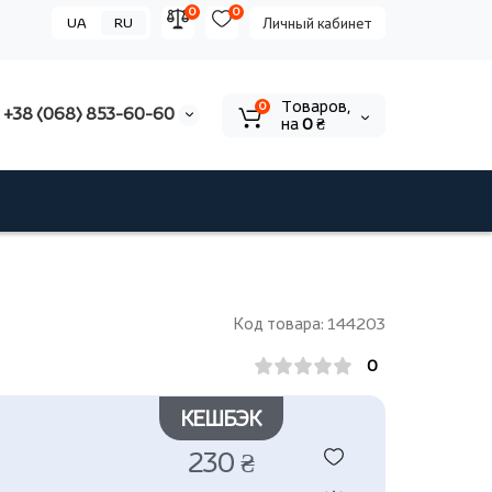
0
0
UA
RU
Личный кабинет
Tоваров,
0
+38 (068) 853-60-60
на
0 ₴
Код товара: 144203
0
КЕШБЭК
230 ₴