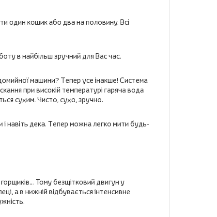
и один кошик або два на половину. Всі
оту в найбільш зручний для Вас час.
удомийної машини? Тепер усе інакше! Система
скання при високій температурі гаряча вода
ься сухим. Чисто, сухо, зручно.
 і навіть дека. Тепер можна легко мити будь-
 горщиків... Тому безщітковий двигун у
еці, а в нижній відбувається інтенсивне
ужність.