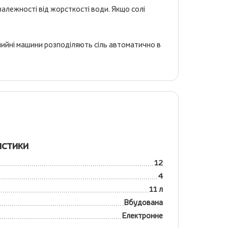
алежності від жорсткості води. Якщо солі
домийні машини розподіляють сіль автоматично в
истики
12
4
11 л
Вбудована
Електронне