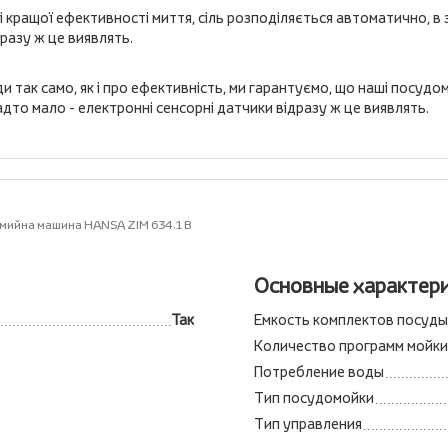
кращої ефективності миття, сіль розподіляється автоматично, в з
разу ж це виявлять.
ади так само, як і про ефективність, ми гарантуємо, що наші посу
адто мало - електронні сенсорні датчики відразу ж це виявлять.
мийна машина HANSA ZIM 634.1 B
Основные характер
Так
Емкость комплектов посуды
Количество программ мойки
Потребление воды
Тип посудомойки
Тип управления