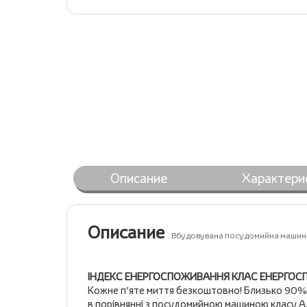
Описание
Характери
Описание
Вбудовувана посудомийна машина
ІНДЕКС ЕНЕРГОСПОЖИВАННЯ КЛАС ЕНЕРГОС
Кожне п’яте миття безкоштовно! Близько 90% 
в порівнянні з посудомийною машиною класу А