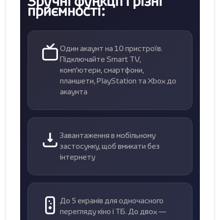
Зручні функції і різні
приємності:
Один акаунт на 10 пристроїв.
Підключайте Smart TV,
комп'ютери, смартфони,
планшети, PlayStation та Xbox до
акаунта
Завантаження в мобільному
застосунку, щоб вмикати без
інтернету
До 5 екранів для одночасного
перегляду кіно і ТБ. До двох —