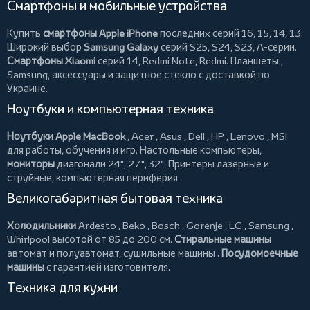
Смартфоны и мобильные устройства
Купить
смартфоны Apple iPhone
последних серий 16, 15, 14, 13.
Широкий выбор
Samsung Galaxy
серий S25, S24, S23, A-серии.
Смартфоны Xiaomi
серий 14, Redmi Note, Redmi.
Планшеты
,
Samsung, аксессуары и
защитное стекло
с доставкой по
Украине.
Ноутбуки и компьютерная техника
Ноутбуки Apple MacBook
,
Acer
,
Asus
,
Dell
,
HP
,
Lenovo
,
MSI
для работы, обучения и игр. Настольные компьютеры,
мониторы
диагонали 24", 27", 32".
Принтеры
лазерные и
струйные, компьютерная периферия.
Великогабаритная бытовая техника
Холодильники
Ardesto
,
Beko
,
Bosch
,
Gorenje
,
LG
,
Samsung
,
Whirlpool
высотой от 85 до 200 см.
Стиральные машины
автомат и полуавтомат,
сушильные машины
.
Посудомоечные
машины
с гарантией изготовителя.
Техника для кухни