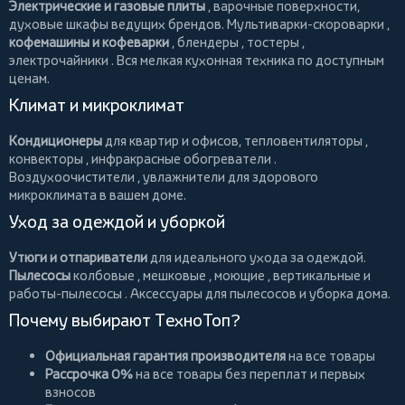
Электрические и газовые плиты
, варочные поверхности,
духовые шкафы ведущих брендов.
Мультиварки-скороварки
,
кофемашины и кофеварки
,
блендеры
,
тостеры
,
электрочайники
. Вся мелкая кухонная техника по доступным
ценам.
Климат и микроклимат
Кондиционеры
для квартир и офисов,
тепловентиляторы
,
конвекторы
,
инфракрасные обогреватели
.
Воздухоочистители
, увлажнители для здорового
микроклимата в вашем доме.
Уход за одеждой и уборкой
Утюги и отпариватели
для идеального ухода за одеждой.
Пылесосы
колбовые
,
мешковые
,
моющие
,
вертикальные
и
работы-пылесосы
. Аксессуары для пылесосов и уборка дома.
Почему выбирают ТехноТоп?
Официальная гарантия производителя
на все товары
Рассрочка 0%
на все товары без переплат и первых
взносов