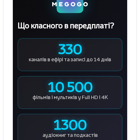
Що класного в передплаті?
330
каналів в ефірі
та записі до 14 днів
10 500
фільмів і мультиків
у Full HD і 4К
1300
аудіокниг та подкастів