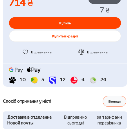
714 ₴
7 ₴
Купить
Купить в кредит
В сравнение
В сравнение
10
5
12
4
24
Спосіб отримання у місті
Вінниця
Доставка в отделение
Відправимо
за тарифами
Новой почты
сьогодні
перевізника