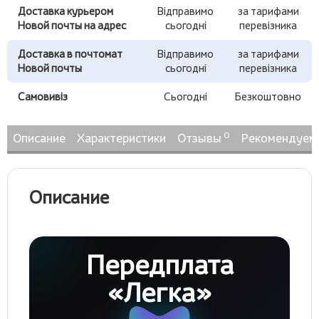
Доставка курьером
Відправимо
за тарифами
Новой почты на адрес
сьогодні
перевізника
Доставка в почтомат
Відправимо
за тарифами
Новой почты
сьогодні
перевізника
Самовивіз
Сьогодні
Безкоштовно
0
Описание
Характеристики
Отзывы
Рекомендуем
Описание
Передплата
«Легка»