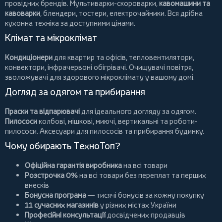
провідних брендів.
Мультиварки-скороварки
,
кавомашини та
кавоварки
,
блендери
,
тостери
,
електрочайники
. Вся дрібна
кухонна техніка за доступними цінами.
Клімат та мікроклімат
Кондиціонери
для квартир та офісів,
тепловентилятори
,
конвектори
,
інфрачервоні обігрівачі
.
Очищувачі повітря
,
зволожувачі для здорового мікроклімату у вашому домі.
Догляд за одягом та прибирання
Праски та відпарювачі
для ідеального догляду за одягом.
Пилососи
колбові
,
мішкові
,
миючі
,
вертикальні
та
роботи-
пилососи
. Аксесуари для пилососів та прибирання будинку.
Чому обирають ТехноТоп?
Офіційна гарантія виробника
на всі товари
Розстрочка 0%
на всі товари без переплат та перших
внесків
Бонусна програма
— тисячі бонусів за кожну покупку
11 сучасних магазинів
у різних містах України
Професійні консультації
досвідчених продавців