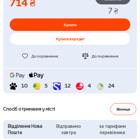
714 ₴
7 ₴
Купити
Купити в кредит
До порівняння
До порівняння
10
5
12
4
24
Спосіб отримання у місті
Вінниця
Відділення Нова
Відправимо
за тарифами
Пошта
завтра
перевізника