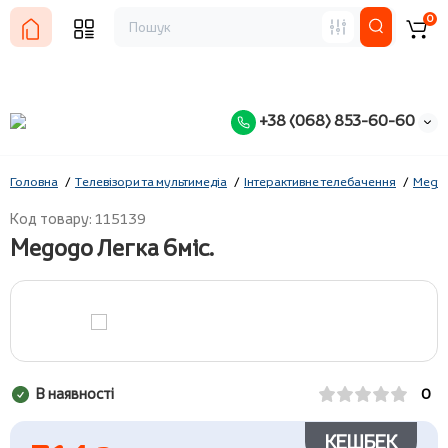
0
+38 (068) 853-60-60
Головна
Телевізори та мультимедіа
Інтерактивне телебачення
Mego
Код товару: 115139
Megogo Легка 6міс.
В наявності
0
КЕШБЕК