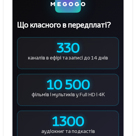
Що класного в передплаті?
330
каналів в ефірі
та записі до 14 днів
10 500
фільмів і мультиків
у Full HD і 4К
1300
аудіокниг та подкастів