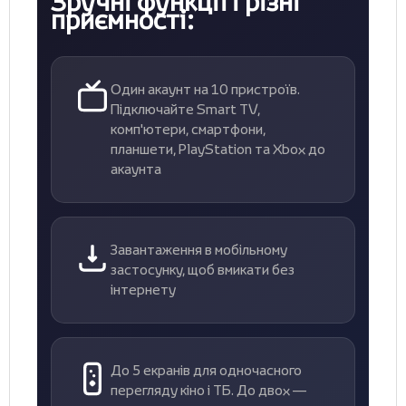
Зручні функції і різні
приємності:
Один акаунт на 10 пристроїв.
Підключайте Smart TV,
комп'ютери, смартфони,
планшети, PlayStation та Xbox до
акаунта
Завантаження в мобільному
застосунку, щоб вмикати без
інтернету
До 5 екранів для одночасного
перегляду кіно і ТБ. До двох —