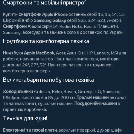
Смартфони та мобільні пристрої
Купити
смартфони Apple iPhone
останніх серій 16, 15, 14, 13.
Широкий вибір
Samsung Galaxy
серій S25, S24, S23, A-серії.
Смартфони Xiaomi
серій 14, Redmi Note, Redmi.
Планшети
,
Samsung, аксесуари та
захисне скло
з доставкою по Україні.
Ноутбуки та комп'ютерна техніка
Ноутбуки Apple MacBook
,
Acer
,
Asus
,
Dell
,
HP
,
Lenovo
,
MSI
для
роботи, навчання та ігор. Настільні комп'ютери,
монітори
діагоналі 24", 27", 32".
Принтери
лазерні та струменеві,
комп'ютерна периферія.
Великогабаритна побутова техніка
Холодильники
Ardesto
,
Beko
,
Bosch
,
Gorenje
,
LG
,
Samsung
,
Whirlpool
висотою від 85 до 200 см.
Пральні машини
автомат
та напівавтомат,
сушильні машини
.
Посудомийні машини
з
гарантією виробника.
Техніка для кухні
Електричні та газові плити
, варильні поверхні, духові шафи