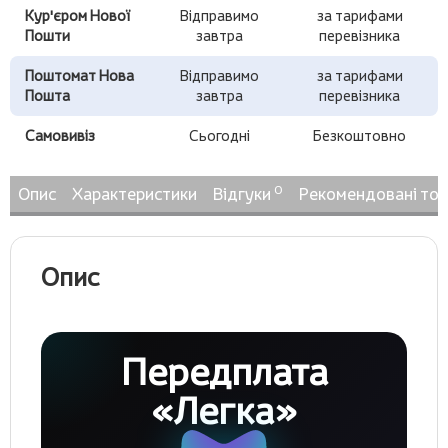
Кур'єром Нової
Відправимо
за тарифами
Пошти
завтра
перевізника
Поштомат Нова
Відправимо
за тарифами
Пошта
завтра
перевізника
Самовивіз
Сьогодні
Безкоштовно
0
Опис
Характеристики
Відгуки
Рекомендовані то
Опис
Передплата
«Легка»