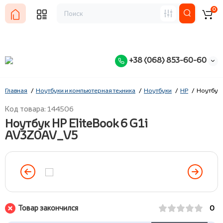
0
+38 (068) 853-60-60
Главная
Ноутбуки и компьютерная техника
Ноутбуки
HP
Ноутбук 
Код товара: 144506
Ноутбук HP EliteBook 6 G1i
AV3Z0AV_V5
Товар закончился
0