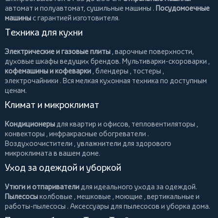
автомат и полуавтомат,
сушильные машины
.
Посудомоечные
машины
с гарантией изготовителя.
Техника для кухни
Электрические и газовые плиты
, варочные поверхности,
духовые шкафы ведущих брендов.
Мультиварки-скороварки
,
кофемашины и кофеварки
,
блендеры
,
тостеры
,
электрочайники
. Вся мелкая кухонная техника по доступным
ценам.
Климат и микроклимат
Кондиционеры
для квартир и офисов,
тепловентиляторы
,
конвекторы
,
инфракрасные обогреватели
.
Воздухоочистители
, увлажнители для здорового
микроклимата в вашем доме.
Уход за одеждой и уборкой
Утюги и отпариватели
для идеального ухода за одеждой.
Пылесосы
колбовые
,
мешковые
,
моющие
,
вертикальные
и
работы-пылесосы
. Аксессуары для пылесосов и уборка дома.