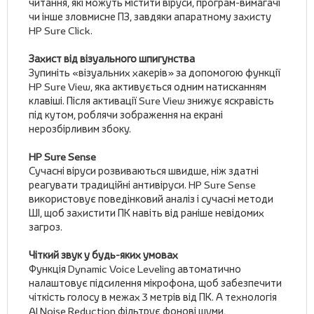
читання, які можуть містити віруси, програм-вимагачі
чи інше зловмисне ПЗ, завдяки апаратному захисту
HP Sure Click.
Захист від візуального шпигунства
Зупиніть «візуальних хакерів» за допомогою функції
HP Sure View, яка активується одним натисканням
клавіші. Після активації Sure View знижує яскравість
під кутом, роблячи зображення на екрані
нерозбірливим збоку.
HP Sure Sense
Сучасні віруси розвиваються швидше, ніж здатні
реагувати традиційні антивіруси. HP Sure Sense
використовує поведінковий аналіз і сучасні методи
ШІ, щоб захистити ПК навіть від раніше невідомих
загроз.
Чіткий звук у будь-яких умовах
Функція Dynamic Voice Leveling автоматично
налаштовує підсилення мікрофона, щоб забезпечити
чіткість голосу в межах 3 метрів від ПК. А технологія
AI Noise Reduction фільтрує фонові шуми,