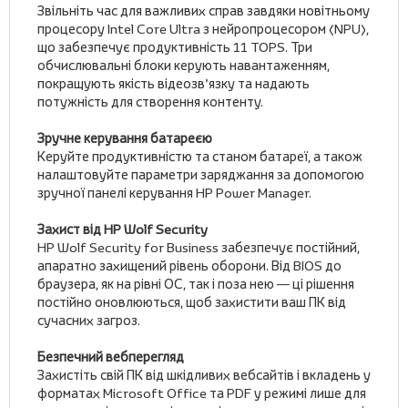
Звільніть час для важливих справ завдяки новітньому
процесору Intel Core Ultra з нейропроцесором (NPU),
що забезпечує продуктивність 11 TOPS. Три
обчислювальні блоки керують навантаженням,
покращують якість відеозв’язку та надають
потужність для створення контенту.
Зручне керування батареєю
Керуйте продуктивністю та станом батареї, а також
налаштовуйте параметри заряджання за допомогою
зручної панелі керування HP Power Manager.
Захист від HP Wolf Security
HP Wolf Security for Business забезпечує постійний,
апаратно захищений рівень оборони. Від BIOS до
браузера, як на рівні ОС, так і поза нею — ці рішення
постійно оновлюються, щоб захистити ваш ПК від
сучасних загроз.
Безпечний вебперегляд
Захистіть свій ПК від шкідливих вебсайтів і вкладень у
форматах Microsoft Office та PDF у режимі лише для