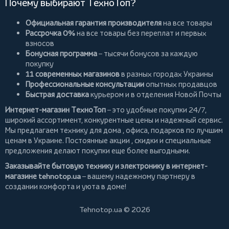
Почему выбирают ТехноТоп?
Официальная гарантия производителя
на все товары
Рассрочка 0%
на все товары без переплат и первых
взносов
Бонусная программа
– тысячи бонусов за каждую
покупку
11 современных магазинов
в разных городах Украины
Профессиональные консультации
опытных продавцов
Быстрая доставка
курьером и в отделения Новой Почты
Интернет-магазин ТехноТоп
– это удобные покупки 24/7,
широкий ассортимент, конкурентные цены и надежный сервис.
Мы предлагаем
технику для дома
, офиса, подарков по лучшим
ценам в Украине. Постоянные
акции
, скидки и специальные
предложения делают покупки еще более выгодными.
Заказывайте бытовую технику и электронику в интернет-
магазине
tehnotop.ua
– вашему надежному партнеру в
создании комфорта и уюта в доме!
Tehnotop.ua © 2026