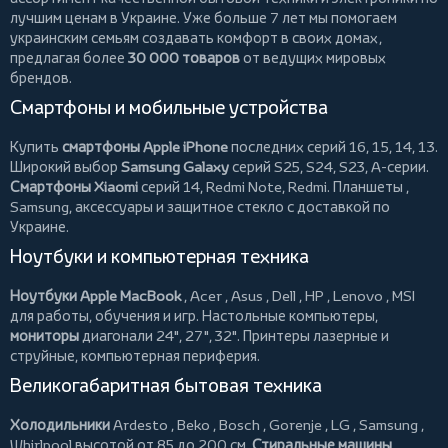
лучшим ценам в Украине. Уже больше 7 лет мы помогаем
украинским семьям создавать комфорт в своих домах,
предлагая более
30 000 товаров
от ведущих мировых
брендов.
Смартфоны и мобильные устройства
Купить
смартфоны Apple iPhone
последних серий 16, 15, 14, 13.
Широкий выбор
Samsung Galaxy
серий S25, S24, S23, A-серии.
Смартфоны Xiaomi
серий 14, Redmi Note, Redmi.
Планшеты
,
Samsung, аксессуары и
защитное стекло
с доставкой по
Украине.
Ноутбуки и компьютерная техника
Ноутбуки Apple MacBook
,
Acer
,
Asus
,
Dell
,
HP
,
Lenovo
,
MSI
для работы, обучения и игр. Настольные компьютеры,
мониторы
диагонали 24", 27", 32".
Принтеры
лазерные и
струйные, компьютерная периферия.
Великогабаритная бытовая техника
Холодильники
Ardesto
,
Beko
,
Bosch
,
Gorenje
,
LG
,
Samsung
,
Whirlpool
высотой от 85 до 200 см.
Стиральные машины