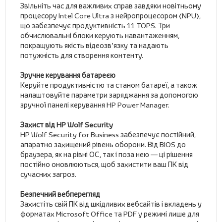
Звільніть час для важливих справ завдяки новітньому
процесору Intel Core Ultra з нейропроцесором (NPU),
що забезпечує продуктивність 11 TOPS. Три
обчислювальні блоки керують навантаженням,
покращують якість відеозв’язку та надають
потужність для створення контенту.
Зручне керування батареєю
Керуйте продуктивністю та станом батареї, а також
налаштовуйте параметри заряджання за допомогою
зручної панелі керування HP Power Manager.
Захист від HP Wolf Security
HP Wolf Security for Business забезпечує постійний,
апаратно захищений рівень оборони. Від BIOS до
браузера, як на рівні ОС, так і поза нею — ці рішення
постійно оновлюються, щоб захистити ваш ПК від
сучасних загроз.
Безпечний вебперегляд
Захистіть свій ПК від шкідливих вебсайтів і вкладень у
форматах Microsoft Office та PDF у режимі лише для