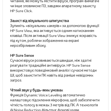
читання, які можуть містити віруси, програм-вимагачі
чи інше зловмисне ПЗ, завдяки апаратному захисту
HP Sure Click.
Захист від візуального шпигунства
Зупиніть «візуальних хакерів» за допомогою функції
HP Sure View, яка активується одним натисканням
клавіші. Після активації Sure View знижує яскравість
під кутом, роблячи зображення на екрані
нерозбірливим збоку.
HP Sure Sense
Сучасні віруси розвиваються швидше, ніж здатні
реагувати традиційні антивіруси. HP Sure Sense
використовує поведінковий аналіз і сучасні методи
ШІ, щоб захистити ПК навіть від раніше невідомих
загроз.
Чіткий звук у будь-яких умовах
Функція Dynamic Voice Leveling автоматично
налаштовує підсилення мікрофона, щоб забезпечити
чіткість голосу в межах 3 метрів від ПК. А технологія
AI Noise Reduction фільтрує фонові шуми,