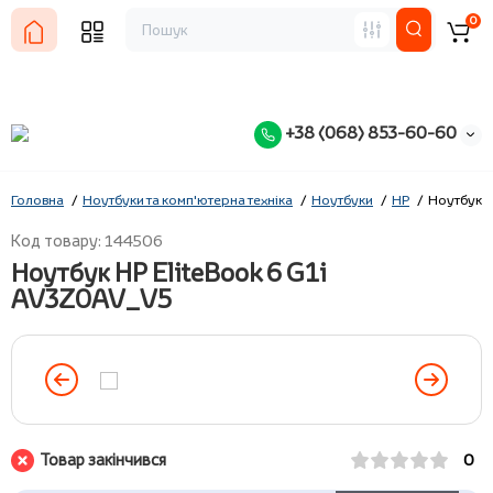
0
+38 (068) 853-60-60
Головна
Ноутбуки та комп'ютерна техніка
Ноутбуки
HP
Ноутбук H
Код товару: 144506
Ноутбук HP EliteBook 6 G1i
AV3Z0AV_V5
Товар закінчився
0