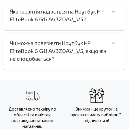
Яка гарантія надається на Ноутбук HP
EliteBook 6 G1i AV3Z0AV_V5?
Чи можна повернути Ноутбук HP
EliteBook 6 G1i AV3Z0AV_V5, якщо він
не сподобається?
Доставляємо техніку по
Знижки - це круто! Не
області та в містах
прогавте час їх публікації -
розташування наших
підпишіться!
магазинів.