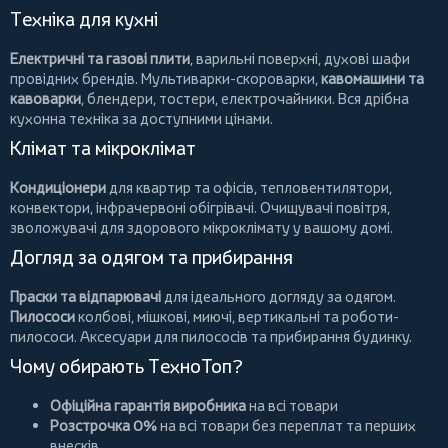
Техніка для кухні
Електричні та газові плити
, варильні поверхні, духові шафи
провідних брендів.
Мультиварки-скороварки
,
кавомашини та
кавоварки
,
блендери
,
тостери
,
електрочайники
. Вся дрібна
кухонна техніка за доступними цінами.
Клімат та мікроклімат
Кондиціонери
для квартир та офісів,
тепловентилятори
,
конвектори
,
інфрачервоні обігрівачі
.
Очищувачі повітря
,
зволожувачі для здорового мікроклімату у вашому домі.
Догляд за одягом та прибирання
Праски та відпарювачі
для ідеального догляду за одягом.
Пилососи
колбові
,
мішкові
,
миючі
,
вертикальні
та
роботи-
пилососи
. Аксесуари для пилососів та прибирання будинку.
Чому обирають ТехноТоп?
Офіційна гарантія виробника
на всі товари
Розстрочка 0%
на всі товари без переплат та перших
внесків