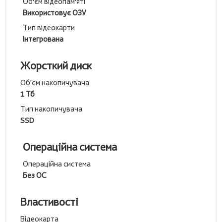
Об'єм відеопам'яті
Використовує ОЗУ
Тип відеокарти
Інтегрована
Жорсткий диск
Об'єм накопичувача
1 Тб
Тип накопичувача
SSD
Операційна система
Операційна система
Без ОС
Властивості
Відеокарта