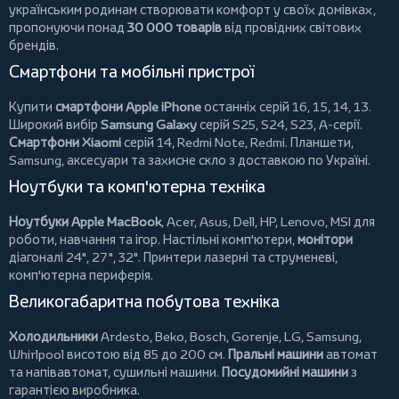
українським родинам створювати комфорт у своїх домівках,
пропонуючи понад
30 000 товарів
від провідних світових
брендів.
Смартфони та мобільні пристрої
Купити
смартфони Apple iPhone
останніх серій 16, 15, 14, 13.
Широкий вибір
Samsung Galaxy
серій S25, S24, S23, A-серії.
Смартфони Xiaomi
серій 14, Redmi Note, Redmi.
Планшети
,
Samsung, аксесуари та
захисне скло
з доставкою по Україні.
Ноутбуки та комп'ютерна техніка
Ноутбуки Apple MacBook
,
Acer
,
Asus
,
Dell
,
HP
,
Lenovo
,
MSI
для
роботи, навчання та ігор. Настільні комп'ютери,
монітори
діагоналі 24", 27", 32".
Принтери
лазерні та струменеві,
комп'ютерна периферія.
Великогабаритна побутова техніка
Холодильники
Ardesto
,
Beko
,
Bosch
,
Gorenje
,
LG
,
Samsung
,
Whirlpool
висотою від 85 до 200 см.
Пральні машини
автомат
та напівавтомат,
сушильні машини
.
Посудомийні машини
з
гарантією виробника.