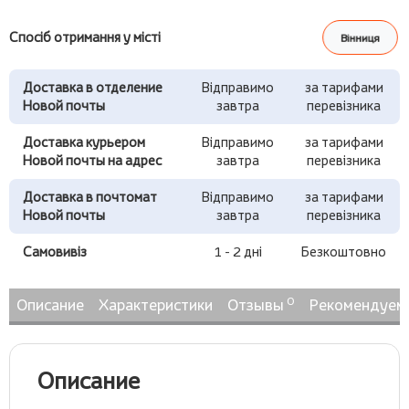
Спосіб отримання у місті
Вінниця
Доставка в отделение
Відправимо
за тарифами
Новой почты
завтра
перевізника
Доставка курьером
Відправимо
за тарифами
Новой почты на адрес
завтра
перевізника
Доставка в почтомат
Відправимо
за тарифами
Новой почты
завтра
перевізника
Самовивіз
1 - 2 дні
Безкоштовно
0
Описание
Характеристики
Отзывы
Рекомендуем
Описание