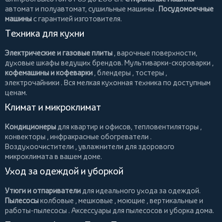
автомат и полуавтомат,
сушильные машины
.
Посудомоечные
машины
с гарантией изготовителя.
Техника для кухни
Электрические и газовые плиты
, варочные поверхности,
духовые шкафы ведущих брендов.
Мультиварки-скороварки
,
кофемашины и кофеварки
,
блендеры
,
тостеры
,
электрочайники
. Вся мелкая кухонная техника по доступным
ценам.
Климат и микроклимат
Кондиционеры
для квартир и офисов,
тепловентиляторы
,
конвекторы
,
инфракрасные обогреватели
.
Воздухоочистители
, увлажнители для здорового
микроклимата в вашем доме.
Уход за одеждой и уборкой
Утюги и отпариватели
для идеального ухода за одеждой.
Пылесосы
колбовые
,
мешковые
,
моющие
,
вертикальные
и
работы-пылесосы
. Аксессуары для пылесосов и уборка дома.