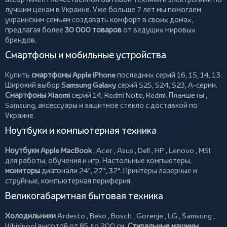
лучшим ценам в Украине. Уже больше 7 лет мы помогаем
украинским семьям создавать комфорт в своих домах,
предлагая более
30 000 товаров
от ведущих мировых
брендов.
Смартфоны и мобильные устройства
Купить
смартфоны Apple iPhone
последних серий 16, 15, 14, 13.
Широкий выбор
Samsung Galaxy
серий S25, S24, S23, A-серии.
Смартфоны Xiaomi
серий 14, Redmi Note, Redmi.
Планшеты
,
Samsung, аксессуары и
защитное стекло
с доставкой по
Украине.
Ноутбуки и компьютерная техника
Ноутбуки Apple MacBook
,
Acer
,
Asus
,
Dell
,
HP
,
Lenovo
,
MSI
для работы, обучения и игр. Настольные компьютеры,
мониторы
диагонали 24", 27", 32".
Принтеры
лазерные и
струйные, компьютерная периферия.
Великогабаритная бытовая техника
Холодильники
Ardesto
,
Beko
,
Bosch
,
Gorenje
,
LG
,
Samsung
,
Whirlpool
высотой от 85 до 200 см.
Стиральные машины