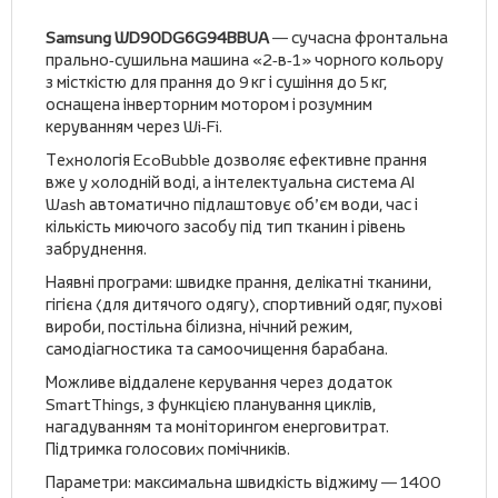
Samsung WD90DG6G94BBUA
— сучасна фронтальна
прально‑сушильна машина «2‑в‑1» чорного кольору
з місткістю для прання до 9 кг і сушіння до 5 кг,
оснащена інверторним мотором і розумним
керуванням через Wi‑Fi.
Технологія EcoBubble дозволяє ефективне прання
вже у холодній воді, а інтелектуальна система AI
Wash автоматично підлаштовує об’єм води, час і
кількість миючого засобу під тип тканин і рівень
забруднення.
Наявні програми: швидке прання, делікатні тканини,
гігієна (для дитячого одягу), спортивний одяг, пухові
вироби, постільна білизна, нічний режим,
самодіагностика та самоочищення барабана.
Можливе віддалене керування через додаток
SmartThings, з функцією планування циклів,
нагадуванням та моніторингом енерговитрат.
Підтримка голосових помічників.
Параметри: максимальна швидкість віджиму — 1400