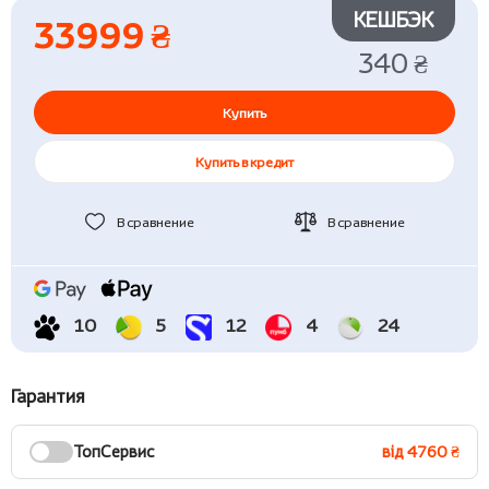
КЕШБЭК
33999 ₴
340 ₴
Купить
Купить в кредит
В сравнение
В сравнение
10
5
12
4
24
Гарантия
ТопСервис
від 4760 ₴