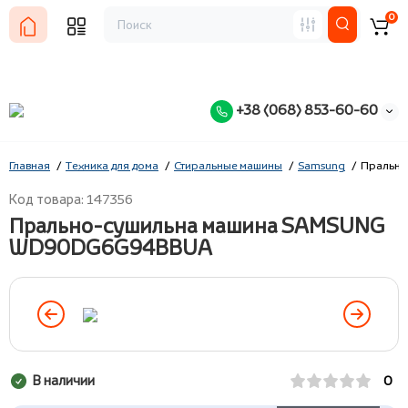
0
+38 (068) 853-60-60
Главная
Техника для дома
Стиральные машины
Samsung
Пральн
Код товара: 147356
Прально-сушильна машина SAMSUNG
WD90DG6G94BBUA
В наличии
0