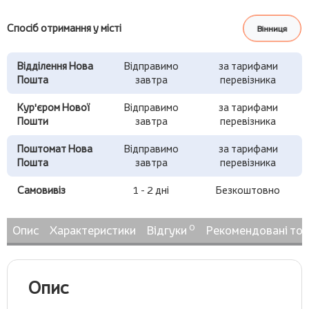
Спосіб отримання у місті
Вінниця
Відділення Нова
Відправимо
за тарифами
Пошта
завтра
перевізника
Кур'єром Нової
Відправимо
за тарифами
Пошти
завтра
перевізника
Поштомат Нова
Відправимо
за тарифами
Пошта
завтра
перевізника
Самовивіз
1 - 2 дні
Безкоштовно
0
Опис
Характеристики
Відгуки
Рекомендовані то
Опис