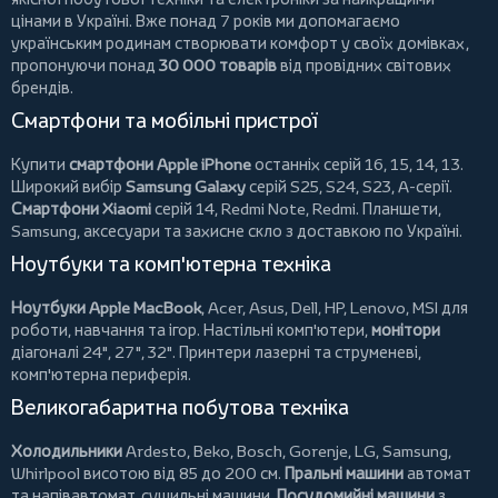
цінами в Україні. Вже понад 7 років ми допомагаємо
українським родинам створювати комфорт у своїх домівках,
пропонуючи понад
30 000 товарів
від провідних світових
брендів.
Смартфони та мобільні пристрої
Купити
смартфони Apple iPhone
останніх серій 16, 15, 14, 13.
Широкий вибір
Samsung Galaxy
серій S25, S24, S23, A-серії.
Смартфони Xiaomi
серій 14, Redmi Note, Redmi.
Планшети
,
Samsung, аксесуари та
захисне скло
з доставкою по Україні.
Ноутбуки та комп'ютерна техніка
Ноутбуки Apple MacBook
,
Acer
,
Asus
,
Dell
,
HP
,
Lenovo
,
MSI
для
роботи, навчання та ігор. Настільні комп'ютери,
монітори
діагоналі 24", 27", 32".
Принтери
лазерні та струменеві,
комп'ютерна периферія.
Великогабаритна побутова техніка
Холодильники
Ardesto
,
Beko
,
Bosch
,
Gorenje
,
LG
,
Samsung
,
Whirlpool
висотою від 85 до 200 см.
Пральні машини
автомат
та напівавтомат,
сушильні машини
.
Посудомийні машини
з