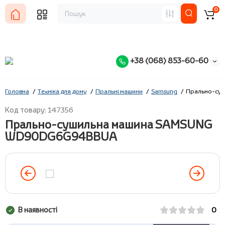
0
+38 (068) 853-60-60
Головна
Техніка для дому
Пральні машини
Samsung
Прально-су
Код товару: 147356
Прально-сушильна машина SAMSUNG
WD90DG6G94BBUA
В наявності
0