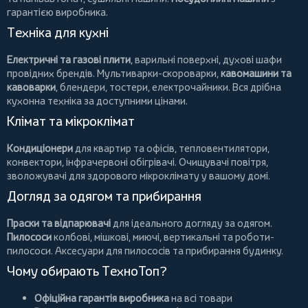
гарантією виробника.
Техніка для кухні
Електричні та газові плити
, варильні поверхні, духові шафи
провідних брендів.
Мультиварки-скороварки
,
кавомашини та
кавоварки
,
блендери
,
тостери
,
електрочайники
. Вся дрібна
кухонна техніка за доступними цінами.
Клімат та мікроклімат
Кондиціонери
для квартир та офісів,
тепловентилятори
,
конвектори
,
інфрачервоні обігрівачі
.
Очищувачі повітря
,
зволожувачі для здорового мікроклімату у вашому домі.
Догляд за одягом та прибирання
Праски та відпарювачі
для ідеального догляду за одягом.
Пилососи
колбові
,
мішкові
,
миючі
,
вертикальні
та
роботи-
пилососи
. Аксесуари для пилососів та прибирання будинку.
Чому обирають ТехноТоп?
Офіційна гарантія виробника
на всі товари