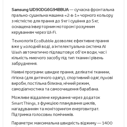
Samsung WD90DG6G94BBUA
— сучасна фронтальна
прально‑сушильна машина «2‑в‑1» чорного кольору
з місткістю для прання до 9 кг і сушіння до 5 кг,
оснащена інверторним мотором і розумним
керуванням через Wi‑Fi.
Технологія EcoBubble дозволяє ефективне прання
вже у холодній воді, а інтелектуальна система AI
Wash автоматично підлаштовує об’єм води, час і
кількість миючого засобу під тип тканин і рівень
забруднення.
Наявні програми: швидке прання, делікатні тканини,
гігієна (для дитячого одягу), спортивний одяг, пухові
вироби, постільна білизна, нічний режим,
самодіагностика та самоочищення барабана.
Можливе віддалене керування через додаток
SmartThings, з функцією планування циклів,
нагадуванням та моніторингом енерговитрат.
Підтримка голосових помічників.
Параметри: максимальна швидкість віджиму — 1400