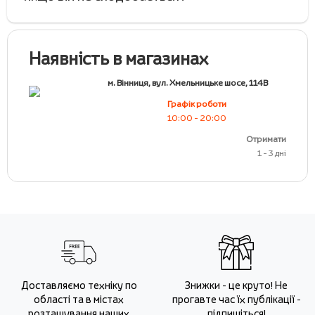
Наявність в магазинах
м. Вінниця, вул. Хмельницьке шосе, 114В
Графік роботи
10:00 - 20:00
Отримати
1 - 3 дні
Доставляємо техніку по
Знижки - це круто! Не
області та в містах
прогавте час їх публікації -
розташування наших
підпишіться!