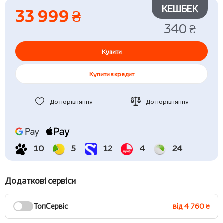
КЕШБЕК
33 999 ₴
340 ₴
Купити
Купити в кредит
До порівняння
До порівняння
10
5
12
4
24
Додаткові сервіси
ТопСервіс
від 4 760 ₴