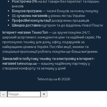
Розстрочка 0%
на всі товари без переплат та перших
внесків
Бонусна програма
— тисячі бонусів за кожну покупку
11 сучасних магазинів
у різних містах України
Професійні консультації
досвідчених продавців
Швидка доставка
кур'єром та до відділень Нової Пошти
Інтернет-магазин ТехноТоп
— це зручні покупки 24/7,
широкий асортимент, конкурентні ціни та надійний сервіс. Ми
пропонуємо
техніку для дому
, офісу, подарунків за
найкращими цінами в Україні. Постійні
акції
, знижки та
спеціальні пропозиції роблять покупки ще більш вигідними.
Замовляйте побутову техніку та електроніку в інтернет-
магазині
tehnotop.ua
— вашому надійному партнеру у
створенні комфорту та затишку у домі!
Tehnotop.ua © 2026
←
✕