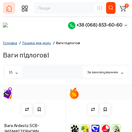
0
+38 (068) 853-60-60
Головна
Техніка для дому
Ваги підлогові
Ваги підлогові
15
За замовчуванням
Ваги Ardesto SCB-
10
5
12
4
24
965MATTERHORN