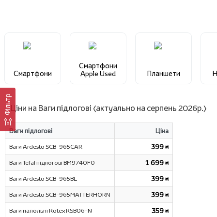
Смартфони
Смартфони
Apple Used
Планшети
Н
Фільтр
Ціни на Ваги підлогові (актуально на серпень 2026р.)
Ваги підлогові
Ціна
Ваги Ardesto SCB-965CAR
399 ₴
Ваги Tefal підлогові BM9740F0
1 699 ₴
Ваги Ardesto SCB-965BL
399 ₴
Ваги Ardesto SCB-965MATTERHORN
399 ₴
Ваги напольні Rotex RSB06-N
359 ₴