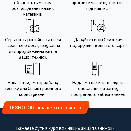
області та в містах
прогавте час їх публікації -
розташування наших
підпишіться!
магазинів.
Сервісне гарантійне та після
Даруйте своїм близьким
гарантійне обслуговування
подарунки - вони того варті!
для продовження життя
Вашої техніки.
Налаштовуємо придбану
Надаємо пакети послуг на
техніку для більш приємного
оновлення чи заміну
користування
програмного забезпечення
ТЕХНОТОП - краще з можливого!
Бажаєте бути в курсі всіх наших акцій та знижок?