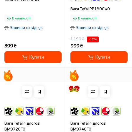
Ваги Tefal PP1800V0
В наявності
В наявності
Залишити відгук
Залишити відгук
1 199 ₴
-17 %
399 ₴
999 ₴
Купити
Купити
10
5
12
4
24
10
5
12
4
24
Ваги Tefal підлогові
Ваги Tefal підлогові
BM9720F0
BM9740F0