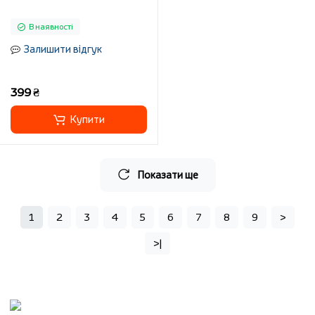
В наявності
Залишити відгук
399 ₴
Купити
Показати ще
1
2
3
4
5
6
7
8
9
>
>|