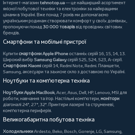
Інтернет-магазин
tehnotop.ua
— це найширший асортимент
якісної побутової техніки та електроніки за найкращими
цінами в Україні. Вже понад 7 років ми допомагаємо
українським родинам створювати комфорт у своїх домівках,
пропонуючи понад
30 000 товарів
від провідних світових
брендів.
Смартфони та мобільні пристрої
Купити
смартфони Apple iPhone
останніх серій 16, 15, 14, 13.
Широкий вибір
Samsung Galaxy
серій S25, S24, S23, A-серії.
Смартфони Xiaomi
серій 14, Redmi Note, Redmi.
Планшети
,
Samsung, аксесуари та
захисне скло
з доставкою по Україні.
Ноутбуки та комп'ютерна техніка
Ноутбуки Apple MacBook
,
Acer
,
Asus
,
Dell
,
HP
,
Lenovo
,
MSI
для
роботи, навчання та ігор. Настільні комп'ютери,
монітори
діагоналі 24", 27", 32".
Принтери
лазерні та струменеві,
комп'ютерна периферія.
Великогабаритна побутова техніка
Холодильники
Ardesto
,
Beko
,
Bosch
,
Gorenje
,
LG
,
Samsung
,