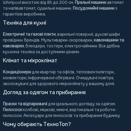
Whirlpool
висотою від 85 до 200 см.
Пральні машини
автомат
та напівавтомат,
сушильні машини
.
Посудомийні машини
з
гарантією виробника.
Техніка для кухні
Електричні та газові плити
, варильні поверхні, духові шафи
провідних брендів.
Мультиварки-скороварки
,
кавомашини та
кавоварки
,
блендери
,
тостери
,
електрочайники
. Вся дрібна
кухонна техніка за доступними цінами.
Клімат та мікроклімат
Кондиціонери
для квартир та офісів,
тепловентилятори
,
конвектори
,
інфрачервоні обігрівачі
.
Очищувачі повітря
,
зволожувачі для здорового мікроклімату у вашому домі.
Догляд за одягом та прибирання
Праски та відпарювачі
для ідеального догляду за одягом.
Пилососи
колбові
,
мішкові
,
миючі
,
вертикальні
та
роботи-
пилососи
. Аксесуари для пилососів та прибирання будинку.
Чому обирають ТехноТоп?