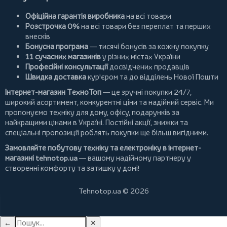
Офіційна гарантія виробника
на всі товари
Розстрочка 0%
на всі товари без переплат та перших
внесків
Бонусна програма
— тисячі бонусів за кожну покупку
11 сучасних магазинів
у різних містах України
Професійні консультації
досвідчених продавців
Швидка доставка
кур'єром та до відділень Нової Пошти
Інтернет-магазин ТехноТоп
— це зручні покупки 24/7,
широкий асортимент, конкурентні ціни та надійний сервіс. Ми
пропонуємо
техніку для дому
, офісу, подарунків за
найкращими цінами в Україні. Постійні
акції
, знижки та
спеціальні пропозиції роблять покупки ще більш вигідними.
Замовляйте побутову техніку та електроніку в інтернет-
магазині
tehnotop.ua
— вашому надійному партнеру у
створенні комфорту та затишку у домі!
Tehnotop.ua © 2026
←
✕