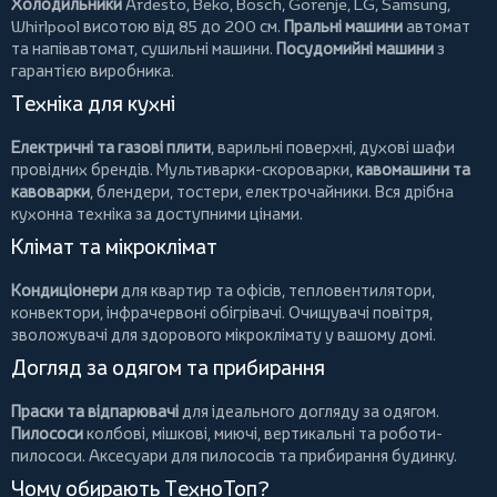
Холодильники
Ardesto
,
Beko
,
Bosch
,
Gorenje
,
LG
,
Samsung
,
Whirlpool
висотою від 85 до 200 см.
Пральні машини
автомат
та напівавтомат,
сушильні машини
.
Посудомийні машини
з
гарантією виробника.
Техніка для кухні
Електричні та газові плити
, варильні поверхні, духові шафи
провідних брендів.
Мультиварки-скороварки
,
кавомашини та
кавоварки
,
блендери
,
тостери
,
електрочайники
. Вся дрібна
кухонна техніка за доступними цінами.
Клімат та мікроклімат
Кондиціонери
для квартир та офісів,
тепловентилятори
,
конвектори
,
інфрачервоні обігрівачі
.
Очищувачі повітря
,
зволожувачі для здорового мікроклімату у вашому домі.
Догляд за одягом та прибирання
Праски та відпарювачі
для ідеального догляду за одягом.
Пилососи
колбові
,
мішкові
,
миючі
,
вертикальні
та
роботи-
пилососи
. Аксесуари для пилососів та прибирання будинку.
Чому обирають ТехноТоп?