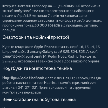
Інтернет-магазин
tehnotop.ua
— це найширший асортимент
якісної побутової техніки та електроніки за найкращими
цінами в Україні. Вже понад 7 років ми допомагаємо
українським родинам створювати комфорт у своїх домівках,
пропонуючи понад
30 000 товарів
від провідних світових
брендів.
Смартфони та мобільні пристрої
Купити
смартфони Apple iPhone
останніх серій 16, 15, 14, 13.
Широкий вибір
Samsung Galaxy
серій S25, S24, S23, A-серії.
Смартфони Xiaomi
серій 14, Redmi Note, Redmi.
Планшети
,
Samsung, аксесуари та
захисне скло
з доставкою по Україні.
Ноутбуки та комп'ютерна техніка
Ноутбуки Apple MacBook
,
Acer
,
Asus
,
Dell
,
HP
,
Lenovo
,
MSI
для
роботи, навчання та ігор. Настільні комп'ютери,
монітори
діагоналі 24", 27", 32".
Принтери
лазерні та струменеві,
комп'ютерна периферія.
Великогабаритна побутова техніка