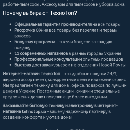
работы-пылесосы
. Аксессуары для пылесосов и уборка дома.
Почему выбирают ТехноТоп?
Официальная гарантия производителя
на все товары
Рассрочка 0%
на все товары без переплат и первых
взносов
Бонусная программа
– тысячи бонусов за каждую
покупку
11 современных магазинов
в разных городах Украины
Профессиональные консультации
опытных продавцов
Быстрая доставка
курьером и в отделения Новой Почты
Интернет-магазин ТехноТоп
– это удобные покупки 24/7,
широкий ассортимент, конкурентные цены и надежный сервис.
Мы предлагаем
технику для дома
, офиса, подарков по лучшим
ценам в Украине. Постоянные
акции
, скидки и специальные
предложения делают покупки еще более выгодными.
Заказывайте бытовую технику и электронику в интернет-
магазине
tehnotop.ua
– вашему надежному партнеру в
создании комфорта и уюта в доме!