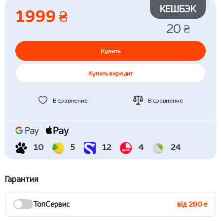
КЕШБЭК
1999 ₴
20 ₴
Купить
Купить в кредит
В сравнение
В сравнение
10
5
12
4
24
Гарантия
ТопСервис
від 280 ₴