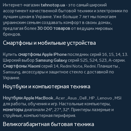
Интернет-магазин
tehnotop.ua
- это самый широкий
ассортимент качественной бытовой техники и электроники по
лучшим ценам в Украине. Уже больше 7 лет мы помогаем
украинским семьям создавать комфорт в своих домах,
предлагая более
30 000 товаров
от ведущих мировых
брендов.
Смартфоны и мобильные устройства
Купить
смартфоны Apple iPhone
последних серий 16, 15, 14, 13.
Широкий выбор
Samsung Galaxy
серий S25, S24, S23, A-серии.
Смартфоны Xiaomi
серий 14, Redmi Note, Redmi.
Планшеты
,
Samsung, аксессуары и
защитное стекло
с доставкой по
Украине.
Ноутбуки и компьютерная техника
Ноутбуки Apple MacBook
,
Acer
,
Asus
,
Dell
,
HP
,
Lenovo
,
MSI
для работы, обучения и игр. Настольные компьютеры,
мониторы
диагонали 24", 27", 32".
Принтеры
лазерные и
струйные, компьютерная периферия.
Великогабаритная бытовая техника