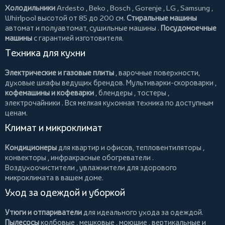
Холодильники
Ardesto
,
Beko
,
Bosch
,
Gorenje
,
LG
,
Samsung
,
Whirlpool
высотой от 85 до 200 см.
Стиральные машины
автомат и полуавтомат,
сушильные машины
.
Посудомоечные
машины
с гарантией изготовителя.
Техника для кухни
Электрические и газовые плиты
, варочные поверхности,
духовые шкафы ведущих брендов.
Мультиварки-скороварки
,
кофемашины и кофеварки
,
блендеры
,
тостеры
,
электрочайники
. Вся мелкая кухонная техника по доступным
ценам.
Климат и микроклимат
Кондиционеры
для квартир и офисов,
тепловентиляторы
,
конвекторы
,
инфракрасные обогреватели
.
Воздухоочистители
, увлажнители для здорового
микроклимата в вашем доме.
Уход за одеждой и уборкой
Утюги и отпариватели
для идеального ухода за одеждой.
Пылесосы
колбовые
,
мешковые
,
моющие
,
вертикальные
и