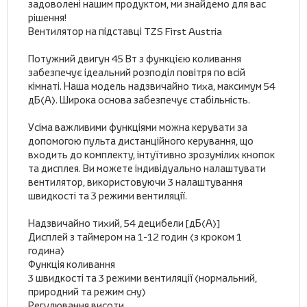
задоволені нашим продуктом, ми знайдемо для вас
рішення!
Вентилятор на підставці TZS First Austria
Потужний двигун 45 Вт з функцією коливання
забезпечує ідеальний розподіл повітря по всій
кімнаті. Наша модель надзвичайно тиха, максимум 54
дБ(А). Широка основа забезпечує стабільність.
Усіма важливими функціями можна керувати за
допомогою пульта дистанційного керування, що
входить до комплекту, інтуїтивно зрозумілих кнопок
та дисплея. Ви можете індивідуально налаштувати
вентилятор, використовуючи 3 налаштування
швидкості та 3 режими вентиляції.
Надзвичайно тихий, 54 децибели [дБ(А)]
Дисплей з таймером на 1-12 годин (з кроком 1
година)
Функція коливання
3 швидкості та 3 режими вентиляції (нормальний,
природний та режим сну)
Регулювання висоти