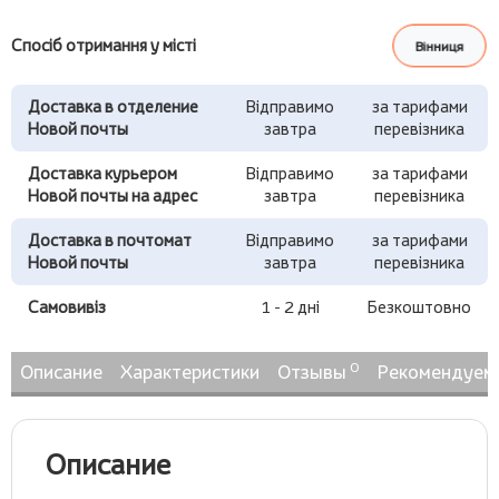
Спосіб отримання у місті
Вінниця
Доставка в отделение
Відправимо
за тарифами
Новой почты
завтра
перевізника
Доставка курьером
Відправимо
за тарифами
Новой почты на адрес
завтра
перевізника
Доставка в почтомат
Відправимо
за тарифами
Новой почты
завтра
перевізника
Самовивіз
1 - 2 дні
Безкоштовно
0
Описание
Характеристики
Отзывы
Рекомендуем
Описание