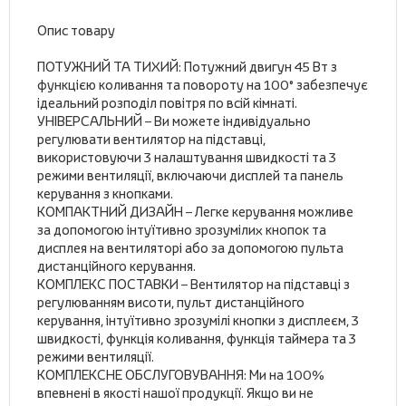
Опис товару
ПОТУЖНИЙ ТА ТИХИЙ: Потужний двигун 45 Вт з
функцією коливання та повороту на 100° забезпечує
ідеальний розподіл повітря по всій кімнаті.
УНІВЕРСАЛЬНИЙ – Ви можете індивідуально
регулювати вентилятор на підставці,
використовуючи 3 налаштування швидкості та 3
режими вентиляції, включаючи дисплей та панель
керування з кнопками.
КОМПАКТНИЙ ДИЗАЙН – Легке керування можливе
за допомогою інтуїтивно зрозумілих кнопок та
дисплея на вентиляторі або за допомогою пульта
дистанційного керування.
КОМПЛЕКС ПОСТАВКИ – Вентилятор на підставці з
регулюванням висоти, пульт дистанційного
керування, інтуїтивно зрозумілі кнопки з дисплеєм, 3
швидкості, функція коливання, функція таймера та 3
режими вентиляції.
КОМПЛЕКСНЕ ОБСЛУГОВУВАННЯ: Ми на 100%
впевнені в якості нашої продукції. Якщо ви не