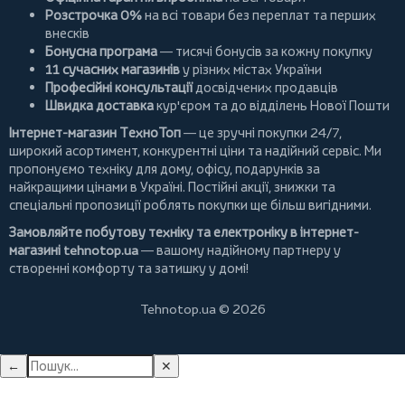
Розстрочка 0%
на всі товари без переплат та перших
внесків
Бонусна програма
— тисячі бонусів за кожну покупку
11 сучасних магазинів
у різних містах України
Професійні консультації
досвідчених продавців
Швидка доставка
кур'єром та до відділень Нової Пошти
Інтернет-магазин ТехноТоп
— це зручні покупки 24/7,
широкий асортимент, конкурентні ціни та надійний сервіс. Ми
пропонуємо
техніку для дому
, офісу, подарунків за
найкращими цінами в Україні. Постійні
акції
, знижки та
спеціальні пропозиції роблять покупки ще більш вигідними.
Замовляйте побутову техніку та електроніку в інтернет-
магазині
tehnotop.ua
— вашому надійному партнеру у
створенні комфорту та затишку у домі!
Tehnotop.ua © 2026
←
✕