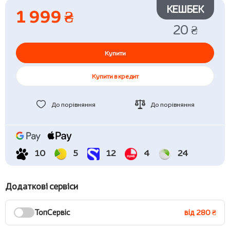
КЕШБЕК
1 999 ₴
20 ₴
Купити
Купити в кредит
До порівняння
До порівняння
10
5
12
4
24
Додаткові сервіси
ТопСервіс
від 280 ₴