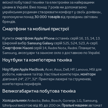
якісної побутової техніки та електроніки за найкращими
цінами в Україні. Вже понад 7 років ми допомагаємо
українським родинам створювати комфорт у своїх домівках,
пропонуючи понад
30 000 товарів
від провідних світових
брендів.
Смартфони та мобільні пристрої
Купити
смартфони Apple iPhone
останніх серій 16, 15, 14, 13.
Широкий вибір
Samsung Galaxy
серій S25, S24, S23, A-серії.
Смартфони Xiaomi
серій 14, Redmi Note, Redmi.
Планшети
,
Samsung, аксесуари та
захисне скло
з доставкою по Україні.
Ноутбуки та комп'ютерна техніка
Ноутбуки Apple MacBook
,
Acer
,
Asus
,
Dell
,
HP
,
Lenovo
,
MSI
для
роботи, навчання та ігор. Настільні комп'ютери,
монітори
діагоналі 24", 27", 32".
Принтери
лазерні та струменеві,
комп'ютерна периферія.
Великогабаритна побутова техніка
Холодильники
Ardesto
,
Beko
,
Bosch
,
Gorenje
,
LG
,
Samsung
,
Whirlpool
висотою від 85 до 200 см.
Пральні машини
автомат