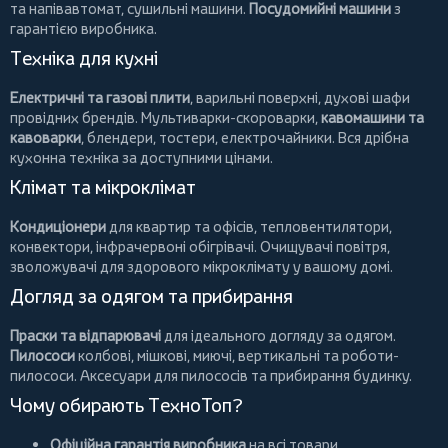
та напівавтомат,
сушильні машини
.
Посудомийні машини
з
гарантією виробника.
Техніка для кухні
Електричні та газові плити
, варильні поверхні, духові шафи
провідних брендів.
Мультиварки-скороварки
,
кавомашини та
кавоварки
,
блендери
,
тостери
,
електрочайники
. Вся дрібна
кухонна техніка за доступними цінами.
Клімат та мікроклімат
Кондиціонери
для квартир та офісів,
тепловентилятори
,
конвектори
,
інфрачервоні обігрівачі
.
Очищувачі повітря
,
зволожувачі для здорового мікроклімату у вашому домі.
Догляд за одягом та прибирання
Праски та відпарювачі
для ідеального догляду за одягом.
Пилососи
колбові
,
мішкові
,
миючі
,
вертикальні
та
роботи-
пилососи
. Аксесуари для пилососів та прибирання будинку.
Чому обирають ТехноТоп?
Офіційна гарантія виробника
на всі товари