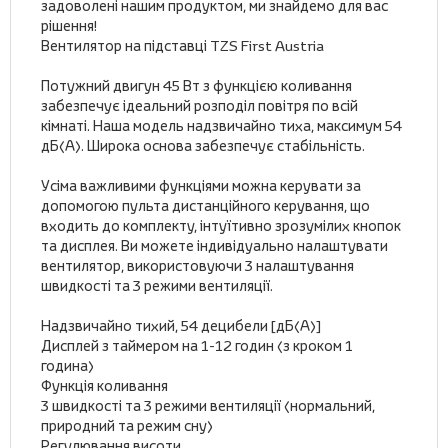
задоволені нашим продуктом, ми знайдемо для вас
рішення!
Вентилятор на підставці TZS First Austria
Потужний двигун 45 Вт з функцією коливання
забезпечує ідеальний розподіл повітря по всій
кімнаті. Наша модель надзвичайно тиха, максимум 54
дБ(А). Широка основа забезпечує стабільність.
Усіма важливими функціями можна керувати за
допомогою пульта дистанційного керування, що
входить до комплекту, інтуїтивно зрозумілих кнопок
та дисплея. Ви можете індивідуально налаштувати
вентилятор, використовуючи 3 налаштування
швидкості та 3 режими вентиляції.
Надзвичайно тихий, 54 децибели [дБ(А)]
Дисплей з таймером на 1-12 годин (з кроком 1
година)
Функція коливання
3 швидкості та 3 режими вентиляції (нормальний,
природний та режим сну)
Регулювання висоти