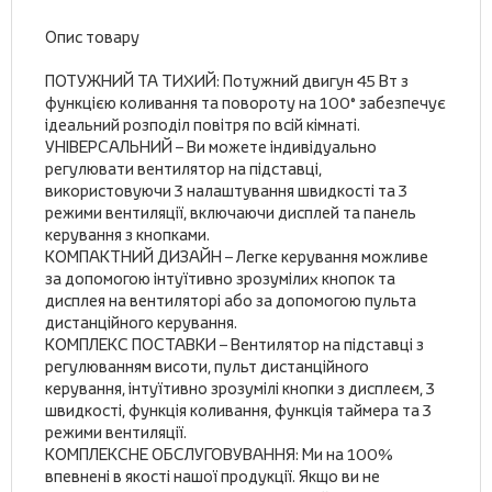
Опис товару
ПОТУЖНИЙ ТА ТИХИЙ: Потужний двигун 45 Вт з
функцією коливання та повороту на 100° забезпечує
ідеальний розподіл повітря по всій кімнаті.
УНІВЕРСАЛЬНИЙ – Ви можете індивідуально
регулювати вентилятор на підставці,
використовуючи 3 налаштування швидкості та 3
режими вентиляції, включаючи дисплей та панель
керування з кнопками.
КОМПАКТНИЙ ДИЗАЙН – Легке керування можливе
за допомогою інтуїтивно зрозумілих кнопок та
дисплея на вентиляторі або за допомогою пульта
дистанційного керування.
КОМПЛЕКС ПОСТАВКИ – Вентилятор на підставці з
регулюванням висоти, пульт дистанційного
керування, інтуїтивно зрозумілі кнопки з дисплеєм, 3
швидкості, функція коливання, функція таймера та 3
режими вентиляції.
КОМПЛЕКСНЕ ОБСЛУГОВУВАННЯ: Ми на 100%
впевнені в якості нашої продукції. Якщо ви не