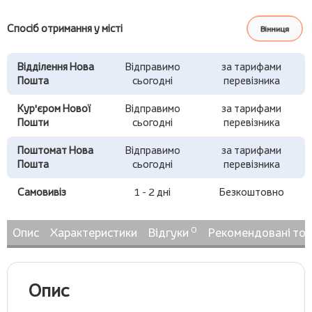
Спосіб отримання у місті
Вінниця
Відділення Нова
Відправимо
за тарифами
Пошта
сьогодні
перевізника
Кур'єром Нової
Відправимо
за тарифами
Пошти
сьогодні
перевізника
Поштомат Нова
Відправимо
за тарифами
Пошта
сьогодні
перевізника
Самовивіз
1 - 2 дні
Безкоштовно
0
Опис
Характеристики
Відгуки
Рекомендовані то
Опис