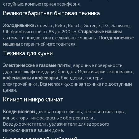
струйные, компьютерная периферия.
Великогабаритная бытовая техника
Холодильники
Ardesto
,
Beko
,
Bosch
,
Gorenje
,
LG
,
Samsung
,
Whirlpool
высотой от 85 до 200 см.
Стиральные машины
автомат и полуавтомат,
сушильные машины
.
Посудомоечные
машины
с гарантией изготовителя.
Техника для кухни
Электрические и газовые плиты
, варочные поверхности,
духовые шкафы ведущих брендов.
Мультиварки-скороварки
,
кофемашины и кофеварки
,
блендеры
,
тостеры
,
электрочайники
. Вся мелкая кухонная техника по доступным
ценам.
Климат и микроклимат
Кондиционеры
для квартир и офисов,
тепловентиляторы
,
конвекторы
,
инфракрасные обогреватели
.
Воздухоочистители
, увлажнители для здорового
микроклимата в вашем доме.