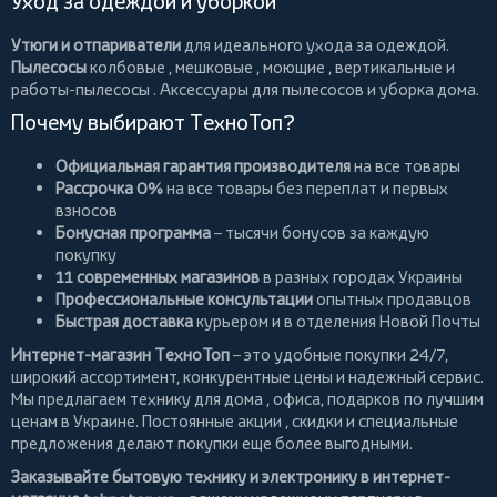
Уход за одеждой и уборкой
Утюги и отпариватели
для идеального ухода за одеждой.
Пылесосы
колбовые
,
мешковые
,
моющие
,
вертикальные
и
работы-пылесосы
. Аксессуары для пылесосов и уборка дома.
Почему выбирают ТехноТоп?
Официальная гарантия производителя
на все товары
Рассрочка 0%
на все товары без переплат и первых
взносов
Бонусная программа
– тысячи бонусов за каждую
покупку
11 современных магазинов
в разных городах Украины
Профессиональные консультации
опытных продавцов
Быстрая доставка
курьером и в отделения Новой Почты
Интернет-магазин ТехноТоп
– это удобные покупки 24/7,
широкий ассортимент, конкурентные цены и надежный сервис.
Мы предлагаем
технику для дома
, офиса, подарков по лучшим
ценам в Украине. Постоянные
акции
, скидки и специальные
предложения делают покупки еще более выгодными.
Заказывайте бытовую технику и электронику в интернет-