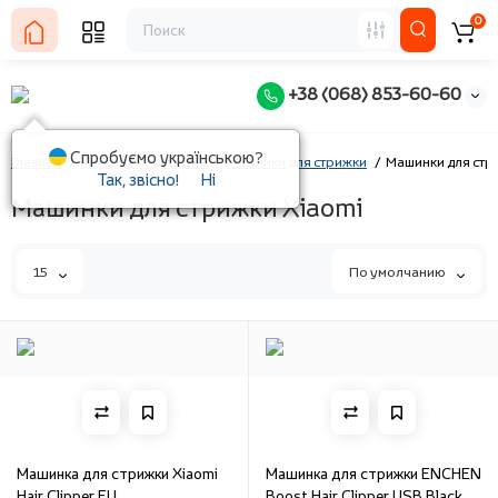
0
+38 (068) 853-60-60
Спробуємо українською?
Главная
Красота и здоровье
Машинки для стрижки
Машинки для стр
Так, звісно!
Ні
Машинки для стрижки Xiaomi
15
По умолчанию
Машинка для стрижки Xiaomi
Машинка для стрижки ENCHEN
Hair Clipper EU
Boost Hair Clipper USB Black