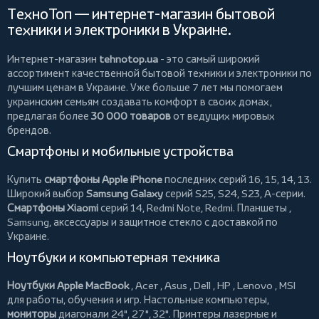
ТехноТоп — интернет-магазин бытовой
техники и электроники в Украине.
Интернет-магазин
tehnotop.ua
- это самый широкий
ассортимент качественной бытовой техники и электроники по
лучшим ценам в Украине. Уже больше 7 лет мы помогаем
украинским семьям создавать комфорт в своих домах,
предлагая более
30 000 товаров
от ведущих мировых
брендов.
Смартфоны и мобильные устройства
Купить
смартфоны Apple iPhone
последних серий 16, 15, 14, 13.
Широкий выбор
Samsung Galaxy
серий S25, S24, S23, A-серии.
Смартфоны Xiaomi
серий 14, Redmi Note, Redmi.
Планшеты
,
Samsung, аксессуары и
защитное стекло
с доставкой по
Украине.
Ноутбуки и компьютерная техника
Ноутбуки Apple MacBook
,
Acer
,
Asus
,
Dell
,
HP
,
Lenovo
,
MSI
для работы, обучения и игр. Настольные компьютеры,
мониторы
диагонали 24", 27", 32".
Принтеры
лазерные и