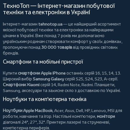
ТехноТоп — інтернет-магазин побутової
техніки та електроніки в Україні
Інтернет-магазин
tehnotop.ua
— це найширший асортимент
якісної побутової техніки та електроніки за найкращими
цінами в Україні. Вже понад 7 років ми допомагаємо
українським родинам створювати комфорт у своїх домівках,
пропонуючи понад
30 000 товарів
від провідних світових
брендів.
Смартфони та мобільні пристрої
Купити
смартфони Apple iPhone
останніх серій 16, 15, 14, 13.
Широкий вибір
Samsung Galaxy
серій S25, S24, S23, A-серії.
Смартфони Xiaomi
серій 14, Redmi Note, Redmi.
Планшети
,
Samsung, аксесуари та
захисне скло
з доставкою по Україні.
Ноутбуки та комп'ютерна техніка
Ноутбуки Apple MacBook
,
Acer
,
Asus
,
Dell
,
HP
,
Lenovo
,
MSI
для
роботи, навчання та ігор. Настільні комп'ютери,
монітори
діагоналі 24", 27", 32".
Принтери
лазерні та струменеві,
комп'ютерна периферія.