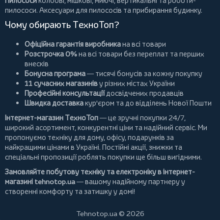
Пилососи
колбові
,
мішкові
,
миючі
,
вертикальні
та
роботи-
пилососи
. Аксесуари для пилососів та прибирання будинку.
Чому обирають ТехноТоп?
Офіційна гарантія виробника
на всі товари
Розстрочка 0%
на всі товари без переплат та перших
внесків
Бонусна програма
— тисячі бонусів за кожну покупку
11 сучасних магазинів
у різних містах України
Професійні консультації
досвідчених продавців
Швидка доставка
кур'єром та до відділень Нової Пошти
Інтернет-магазин ТехноТоп
— це зручні покупки 24/7,
широкий асортимент, конкурентні ціни та надійний сервіс. Ми
пропонуємо
техніку для дому
, офісу, подарунків за
найкращими цінами в Україні. Постійні
акції
, знижки та
спеціальні пропозиції роблять покупки ще більш вигідними.
Замовляйте побутову техніку та електроніку в інтернет-
магазині
tehnotop.ua
— вашому надійному партнеру у
створенні комфорту та затишку у домі!
Tehnotop.ua © 2026