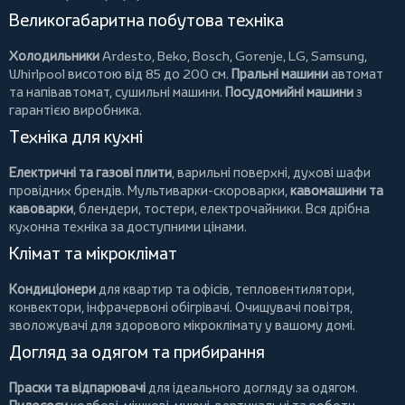
Великогабаритна побутова техніка
Холодильники
Ardesto
,
Beko
,
Bosch
,
Gorenje
,
LG
,
Samsung
,
Whirlpool
висотою від 85 до 200 см.
Пральні машини
автомат
та напівавтомат,
сушильні машини
.
Посудомийні машини
з
гарантією виробника.
Техніка для кухні
Електричні та газові плити
, варильні поверхні, духові шафи
провідних брендів.
Мультиварки-скороварки
,
кавомашини та
кавоварки
,
блендери
,
тостери
,
електрочайники
. Вся дрібна
кухонна техніка за доступними цінами.
Клімат та мікроклімат
Кондиціонери
для квартир та офісів,
тепловентилятори
,
конвектори
,
інфрачервоні обігрівачі
.
Очищувачі повітря
,
зволожувачі для здорового мікроклімату у вашому домі.
Догляд за одягом та прибирання
Праски та відпарювачі
для ідеального догляду за одягом.