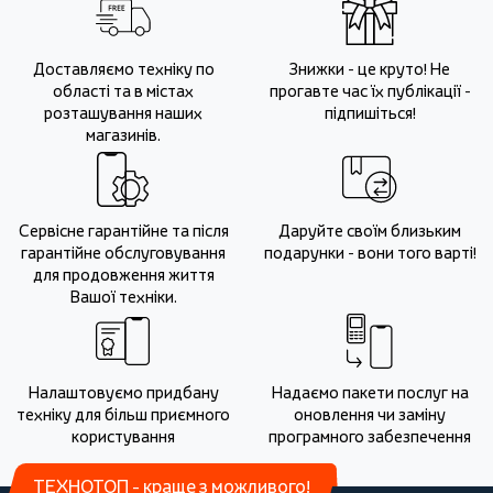
Доставляємо техніку по
Знижки - це круто! Не
області та в містах
прогавте час їх публікації -
розташування наших
підпишіться!
магазинів.
Сервісне гарантійне та після
Даруйте своїм близьким
гарантійне обслуговування
подарунки - вони того варті!
для продовження життя
Вашої техніки.
Налаштовуємо придбану
Надаємо пакети послуг на
техніку для більш приємного
оновлення чи заміну
користування
програмного забезпечення
ТЕХНОТОП - краще з можливого!