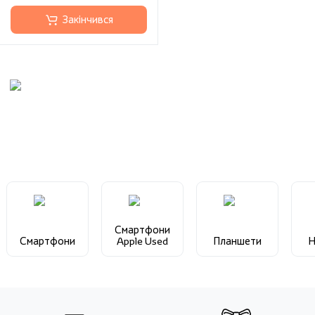
Закінчився
Смартфони
Смартфони
Apple Used
Планшети
Н