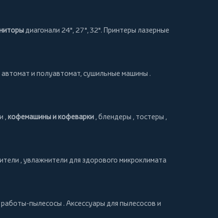
ниторы
диагонали 24", 27", 32".
Принтеры
лазерные
автомат и полуавтомат,
сушильные машины
.
и
,
кофемашины и кофеварки
,
блендеры
,
тостеры
,
ители
, увлажнители для здорового микроклимата
и
работы-пылесосы
. Аксессуары для пылесосов и