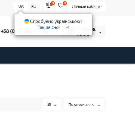
0
0
UA
RU
Личный кабинет
Спробуємо українською?
Так, звісно!
Ні
Tоваров,
0
+38 (068) 853-60-60
на
0 ₴
15
По умолчанию