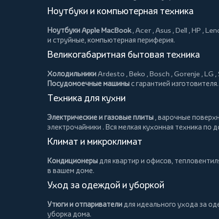
Ноутбуки и компьютерная техника
Ноутбуки Apple MacBook
,
Acer
,
Asus
,
Dell
,
HP
,
Len
и струйные, компьютерная периферия.
Великогабаритная бытовая техника
Холодильники
Ardesto
,
Beko
,
Bosch
,
Gorenje
,
LG
,
Посудомоечные машины
с гарантией изготовителя.
Техника для кухни
Электрические и газовые плиты
, варочные поверх
электрочайники
. Вся мелкая кухонная техника по 
Климат и микроклимат
Кондиционеры
для квартир и офисов,
тепловентил
в вашем доме.
Уход за одеждой и уборкой
Утюги и отпариватели
для идеального ухода за о
уборка дома.