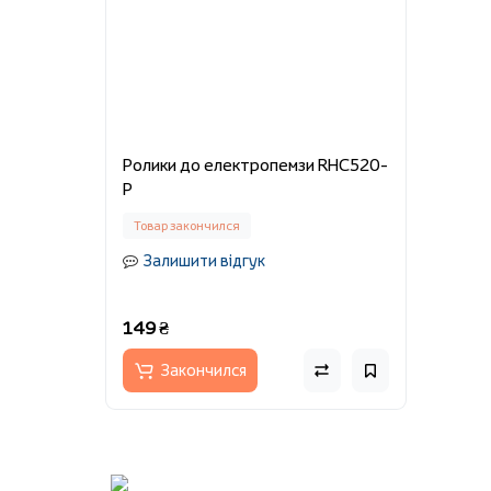
Ролики до електропемзи RHC520-
P
Товар закончился
Залишити відгук
149 ₴
Закончился