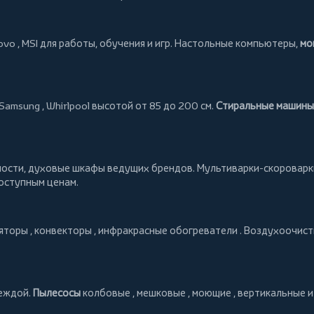
ovo
,
MSI
для работы, обучения и игр. Настольные компьютеры,
мо
Samsung
,
Whirlpool
высотой от 85 до 200 см.
Стиральные машины
ности, духовые шкафы ведущих брендов.
Мультиварки-скороварк
доступным ценам.
яторы
,
конвекторы
,
инфракрасные обогреватели
.
Воздухоочист
деждой.
Пылесосы
колбовые
,
мешковые
,
моющие
,
вертикальные