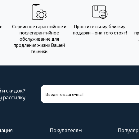
Не
Сервисное гарантийное и
Простите своих близких
послегарантийное
подарки – они того стоят!
п
обслуживание для
продления жизни Вашей
техники.
й и скидок?
у рассылку
мация
Покупателям
Популяр