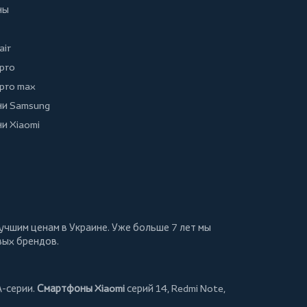
ны
air
 pro
 pro max
и Samsung
и Xiaomi
учшим ценам в Украине. Уже больше 7 лет мы
вых брендов.
A-серии.
Смартфоны Xiaomi
серий 14, Redmi Note,