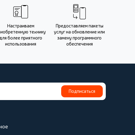
Настраиваем
Предоставляем пакеты
риобретенную технику
услуг на обновление или
для более приятного
замену программного
использования
обеспечения
Подписаться
ное