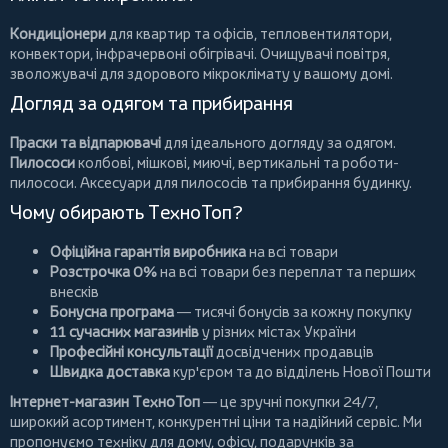
Кондиціонери
для квартир та офісів,
тепловентилятори
,
конвектори
,
інфрачервоні обігрівачі
.
Очищувачі повітря
,
зволожувачі для здорового мікроклімату у вашому домі.
Догляд за одягом та прибирання
Праски та відпарювачі
для ідеального догляду за одягом.
Пилососи
колбові
,
мішкові
,
миючі
,
вертикальні
та
роботи-
пилососи
. Аксесуари для пилососів та прибирання будинку.
Чому обирають ТехноТоп?
Офіційна гарантія виробника
на всі товари
Розстрочка 0%
на всі товари без переплат та перших
внесків
Бонусна програма
— тисячі бонусів за кожну покупку
11 сучасних магазинів
у різних містах України
Професійні консультації
досвідчених продавців
Швидка доставка
кур'єром та до відділень Нової Пошти
Інтернет-магазин ТехноТоп
— це зручні покупки 24/7,
широкий асортимент, конкурентні ціни та надійний сервіс. Ми
пропонуємо
техніку для дому
, офісу, подарунків за