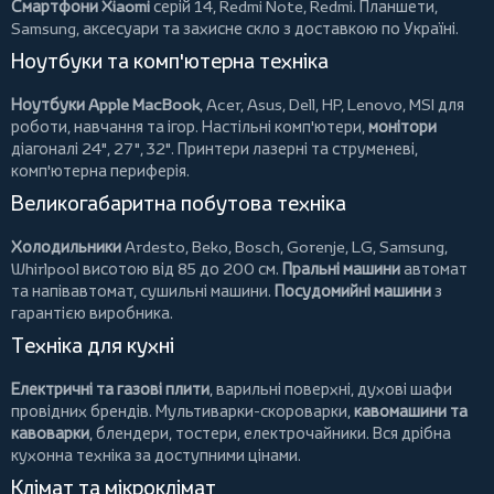
Смартфони Xiaomi
серій 14, Redmi Note, Redmi.
Планшети
,
Samsung, аксесуари та
захисне скло
з доставкою по Україні.
Ноутбуки та комп'ютерна техніка
Ноутбуки Apple MacBook
,
Acer
,
Asus
,
Dell
,
HP
,
Lenovo
,
MSI
для
роботи, навчання та ігор. Настільні комп'ютери,
монітори
діагоналі 24", 27", 32".
Принтери
лазерні та струменеві,
комп'ютерна периферія.
Великогабаритна побутова техніка
Холодильники
Ardesto
,
Beko
,
Bosch
,
Gorenje
,
LG
,
Samsung
,
Whirlpool
висотою від 85 до 200 см.
Пральні машини
автомат
та напівавтомат,
сушильні машини
.
Посудомийні машини
з
гарантією виробника.
Техніка для кухні
Електричні та газові плити
, варильні поверхні, духові шафи
провідних брендів.
Мультиварки-скороварки
,
кавомашини та
кавоварки
,
блендери
,
тостери
,
електрочайники
. Вся дрібна
кухонна техніка за доступними цінами.
Клімат та мікроклімат