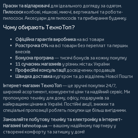
Праски та відпарювачі
для ідеального догляду за одягом.
Пилососи
колбові
,
мішкові
,
миючі
,
вертикальні
та
роботи-
пилососи
. Аксесуари для пилососів та прибирання будинку.
Чому обирають ТехноТоп?
Офіційна гарантія виробника
на всі товари
Розстрочка 0%
на всі товари без переплат та перших
внесків
Бонусна програма
— тисячі бонусів за кожну покупку
11 сучасних магазинів
у різних містах України
Професійні консультації
досвідчених продавців
Швидка доставка
кур'єром та до відділень Нової Пошти
Інтернет-магазин ТехноТоп
— це зручні покупки 24/7,
широкий асортимент, конкурентні ціни та надійний сервіс. Ми
пропонуємо
техніку для дому
, офісу, подарунків за
найкращими цінами в Україні. Постійні
акції
, знижки та
спеціальні пропозиції роблять покупки ще більш вигідними.
Замовляйте побутову техніку та електроніку в інтернет-
магазині
tehnotop.ua
— вашому надійному партнеру у
створенні комфорту та затишку у домі!