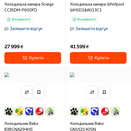
Холодильна камера Snaige
Холодильна камера Whirlpool
CC35DM-P600FD
WHSD18A013C1
В наявності
В наявності
Залишити відгук
Залишити відгук
27 999 ₴
41 599 ₴
Купити
Купити
10
5
12
4
24
10
5
12
4
24
Холодильник Beko
Холодильник Beko
B3BCNA294HS
GN163140SN