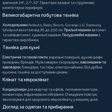
діагоналі 24", 27", 32".
Принтери
лазерні та струменеві,
комп'ютерна периферія.
Великогабаритна побутова техніка
Холодильники
Ardesto
,
Beko
,
Bosch
,
Gorenje
,
LG
,
Samsung
,
Whirlpool
висотою від 85 до 200 см.
Пральні машини
автомат
та напівавтомат,
сушильні машини
.
Посудомийні машини
з
гарантією виробника.
Техніка для кухні
Електричні та газові плити
, варильні поверхні, духові шафи
провідних брендів.
Мультиварки-скороварки
,
кавомашини та
кавоварки
,
блендери
,
тостери
,
електрочайники
. Вся дрібна
кухонна техніка за доступними цінами.
Клімат та мікроклімат
Кондиціонери
для квартир та офісів,
тепловентилятори
,
конвектори
,
інфрачервоні обігрівачі
.
Очищувачі повітря
,
зволожувачі для здорового мікроклімату у вашому домі.
Догляд за одягом та прибирання