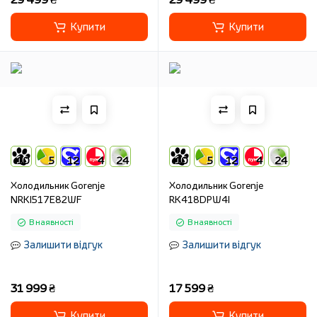
Купити
Купити
10
5
12
4
24
10
5
12
4
24
Холодильник Gorenje
Холодильник Gorenje
NRKI517E82WF
RK418DPW4I
В наявності
В наявності
Залишити відгук
Залишити відгук
31 999 ₴
17 599 ₴
Купити
Купити