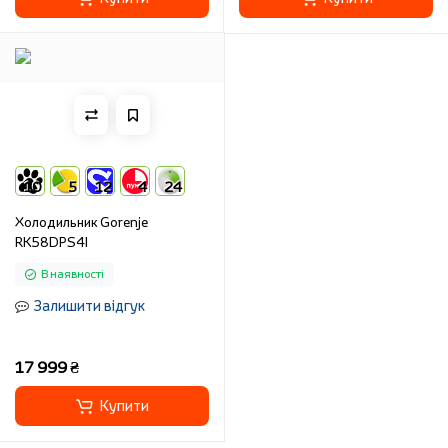
10
5
12
4
24
Холодильник Gorenje
RK58DPS4I
В наявності
Залишити відгук
17 999 ₴
Купити