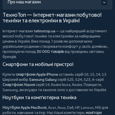
Про наш магазин
ТехноТоп — інтернет-магазин побутової
техніки та електроніки в Україні
Інтернет-магазин
tehnotop.ua
— це найширший асортимент
якісної побутової техніки та електроніки за найкращими
цінами в Україні. Вже понад 7 років ми допомагаємо
українським родинам створювати комфорт у своїх домівках,
пропонуючи понад
30 000 товарів
від провідних світових
брендів.
Смартфони та мобільні пристрої
Купити
смартфони Apple iPhone
останніх серій 16, 15, 14, 13.
Широкий вибір
Samsung Galaxy
серій S25, S24, S23, A-серії.
Смартфони Xiaomi
серій 14, Redmi Note, Redmi.
Планшети
,
Samsung, аксесуари та
захисне скло
з доставкою по Україні.
Ноутбуки та комп'ютерна техніка
Ноутбуки Apple MacBook
,
Acer
,
Asus
,
Dell
,
HP
,
Lenovo
,
MSI
для
роботи, навчання та ігор. Настільні комп'ютери,
монітори