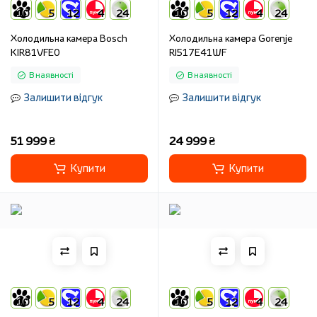
10
5
12
4
24
10
5
12
4
24
Холодильна камера Bosch
Холодильна камера Gorenje
KIR81VFE0
RI517E41WF
В наявності
В наявності
Залишити відгук
Залишити відгук
51 999 ₴
24 999 ₴
Купити
Купити
10
5
12
4
24
10
5
12
4
24