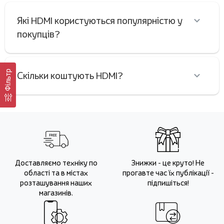
Які HDMI користуються популярністю у
покупців?
Фільтр
Скільки коштують HDMI?
Доставляємо техніку по
Знижки - це круто! Не
області та в містах
прогавте час їх публікації -
розташування наших
підпишіться!
магазинів.