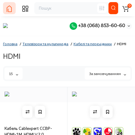
0
+38 (068) 853-60-60
Головна
Телевізори та мультимедіа
Кабелі та перехідники
HDMI
HDMI
15
За замовчуванням
Кабель Cablexpert CCBP-
10
5
12
4
24
HDMI-1M, HDMI V.2.0