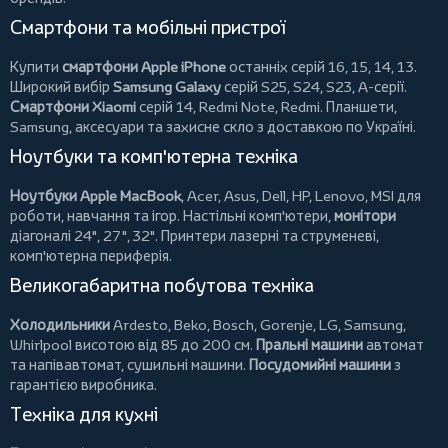
Смартфони та мобільні пристрої
Купити
смартфони Apple iPhone
останніх серій 16, 15, 14, 13.
Широкий вибір
Samsung Galaxy
серій S25, S24, S23, A-серії.
Смартфони Xiaomi
серій 14, Redmi Note, Redmi.
Планшети
,
Samsung, аксесуари та
захисне скло
з доставкою по Україні.
Ноутбуки та комп'ютерна техніка
Ноутбуки Apple MacBook
,
Acer
,
Asus
,
Dell
,
HP
,
Lenovo
,
MSI
для
роботи, навчання та ігор. Настільні комп'ютери,
монітори
діагоналі 24", 27", 32".
Принтери
лазерні та струменеві,
комп'ютерна периферія.
Великогабаритна побутова техніка
Холодильники
Ardesto
,
Beko
,
Bosch
,
Gorenje
,
LG
,
Samsung
,
Whirlpool
висотою від 85 до 200 см.
Пральні машини
автомат
та напівавтомат,
сушильні машини
.
Посудомийні машини
з
гарантією виробника.
Техніка для кухні