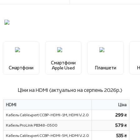
Смартфони
Смартфони
Apple Used
Планшети
Н
Ціни на HDMI (актуально на серпень 2026р.)
HDMI
Ціна
Кабель Cablexpert CCBP-HDMI-1M, HDMI V.2.0
299 ₴
Кабель ProLink PB348-0500
579 ₴
Кабель Cablexpert CCBP-HDMI-5M, HDMI V.2.0
535 ₴