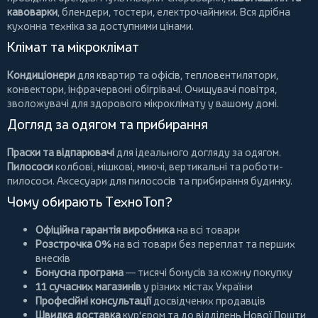
кавоварки
,
блендери
,
тостери
,
електрочайники
. Вся дрібна
кухонна техніка за доступними цінами.
Клімат та мікроклімат
Кондиціонери
для квартир та офісів,
тепловентилятори
,
конвектори
,
інфрачервоні обігрівачі
.
Очищувачі повітря
,
зволожувачі для здорового мікроклімату у вашому домі.
Догляд за одягом та прибирання
Праски та відпарювачі
для ідеального догляду за одягом.
Пилососи
колбові
,
мішкові
,
миючі
,
вертикальні
та
роботи-
пилососи
. Аксесуари для пилососів та прибирання будинку.
Чому обирають ТехноТоп?
Офіційна гарантія виробника
на всі товари
Розстрочка 0%
на всі товари без переплат та перших
внесків
Бонусна програма
— тисячі бонусів за кожну покупку
11 сучасних магазинів
у різних містах України
Професійні консультації
досвідчених продавців
Швидка доставка
кур'єром та до відділень Нової Пошти