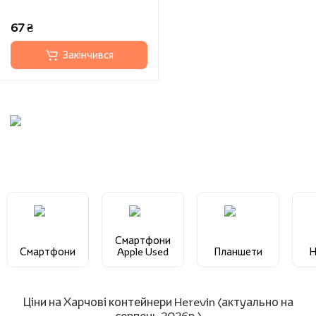
67 ₴
Закінчився
Смартфони
Смартфони
Apple Used
Планшети
Н
Ціни на Харчові контейнери Herevin (актуально на