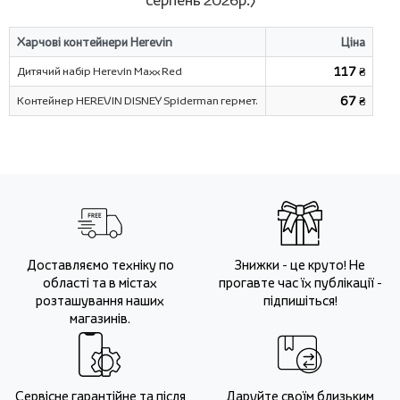
серпень 2026р.)
Харчові контейнери Herevin
Ціна
Дитячий набір Herevin Maxx Red
117 ₴
Контейнер HEREVIN DISNEY Spiderman гермет.
67 ₴
Доставляємо техніку по
Знижки - це круто! Не
області та в містах
прогавте час їх публікації -
розташування наших
підпишіться!
магазинів.
Сервісне гарантійне та після
Даруйте своїм близьким