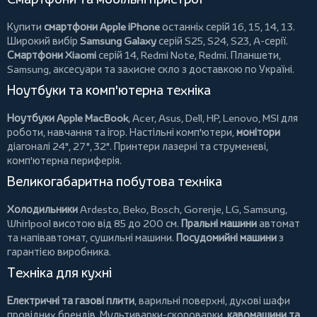
Купити
смартфони Apple iPhone
останніх серій 16, 15, 14, 13.
Широкий вибір
Samsung Galaxy
серій S25, S24, S23, A-серії.
Смартфони Xiaomi
серій 14, Redmi Note, Redmi.
Планшети
,
Samsung, аксесуари та
захисне скло
з доставкою по Україні.
Ноутбуки та комп'ютерна техніка
Ноутбуки Apple MacBook
,
Acer
,
Asus
,
Dell
,
HP
,
Lenovo
,
MSI
для
роботи, навчання та ігор. Настільні комп'ютери,
монітори
діагоналі 24", 27", 32".
Принтери
лазерні та струменеві,
комп'ютерна периферія.
Великогабаритна побутова техніка
Холодильники
Ardesto
,
Beko
,
Bosch
,
Gorenje
,
LG
,
Samsung
,
Whirlpool
висотою від 85 до 200 см.
Пральні машини
автомат
та напівавтомат,
сушильні машини
.
Посудомийні машини
з
гарантією виробника.
Техніка для кухні
Електричні та газові плити
, варильні поверхні, духові шафи
провідних брендів.
Мультиварки-скороварки
,
кавомашини та