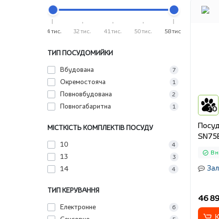
24 тис.
32 тис.
41 тис.
50 тис.
58 тис.
ТИП ПОСУДОМИЙКИ
Вбудована
7
Окремостояча
1
Повновбудована
2
Повногабаритна
1
10
Посуд
МІСТКІСТЬ КОМПЛЕКТІВ ПОСУДУ
SN75
10
4
В н
13
3
Зал
14
4
ТИП КЕРУВАННЯ
46 89
Електронне
6
К