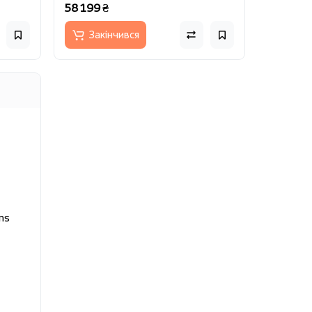
58 199 ₴
Закінчився
ns