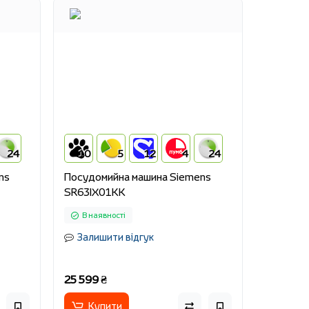
24
10
5
12
4
24
ns
Посудомийна машина Siemens
SR63IX01KK
В наявності
Залишити відгук
25 599 ₴
Купити