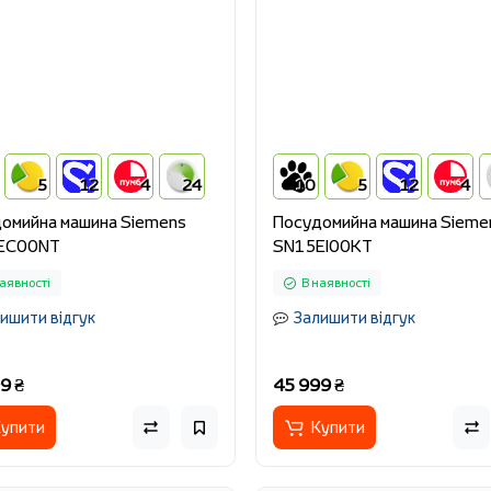
5
12
4
24
10
5
12
4
омийна машина Siemens
Посудомийна машина Sieme
EC00NT
SN15EI00KT
аявності
В наявності
ишити відгук
Залишити відгук
9 ₴
45 999 ₴
упити
Купити