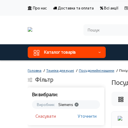
Про нас
Доставка та оплата
Всі акції
Каталог товарів
Головна
Техніка для кухні
Посудомийні машини
Посу
Фільтр
Посу
Ви вибрали:
Виробник:
Siemens
Скасувати
Уточнити