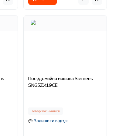
ns
Посудомийна машина Siemens
SN65ZX19CE
Товар закінчився
Залишити відгук