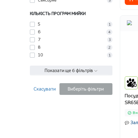
Сенсорне
5
КІЛЬКІСТЬ ПРОГРАМ МИЙКИ
5
1
6
4
7
3
8
2
10
1
Показати ще 6 фільтрів
10
Скасувати
Виберіть фільтри
Посуд
SR65
В н
Зал