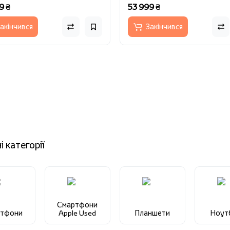
9 ₴
53 999 ₴
акінчився
Закінчився
і категорії
Смартфони
ртфони
Apple Used
Планшети
Ноут