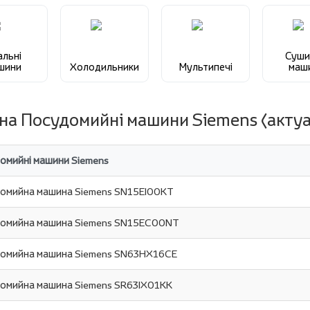
альні
Суши
шини
Холодильники
Мультипечі
маш
 на Посудомийні машини Siemens (актуа
омийні машини Siemens
омийна машина Siemens SN15EI00KT
омийна машина Siemens SN15EC00NT
омийна машина Siemens SN63HX16CE
омийна машина Siemens SR63IX01KK