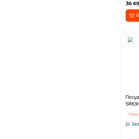
36 49
К
Посуд
SR63
Товар
Зал