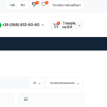
0
0
UA
RU
Особистий кабінет
Tоварів,
0
+38 (068) 853-60-60
на
0 ₴
15
За замовчуванням