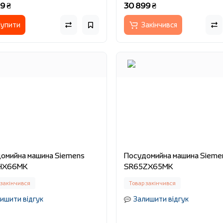
9 ₴
30 899 ₴
упити
Закінчився
омийна машина Siemens
Посудомийна машина Sieme
HX66MK
SR65ZX65MK
 закінчився
Товар закінчився
ишити відгук
Залишити відгук