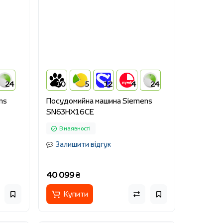
24
10
5
12
4
24
ns
Посудомийна машина Siemens
SN63HX16CE
В наявності
Залишити відгук
40 099 ₴
Купити