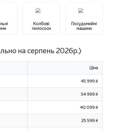
льні
Колбові
Посудомийні
ини
пилососи
машини
льно на серпень 2026р.)
Ціна
45 999 ₴
54 999 ₴
40 099 ₴
25 599 ₴