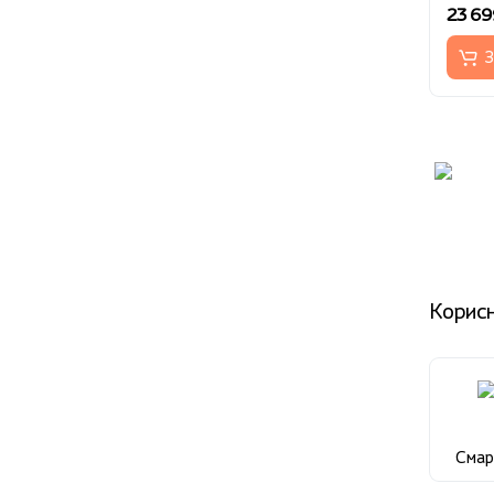
23 69
З
Корисн
Сма