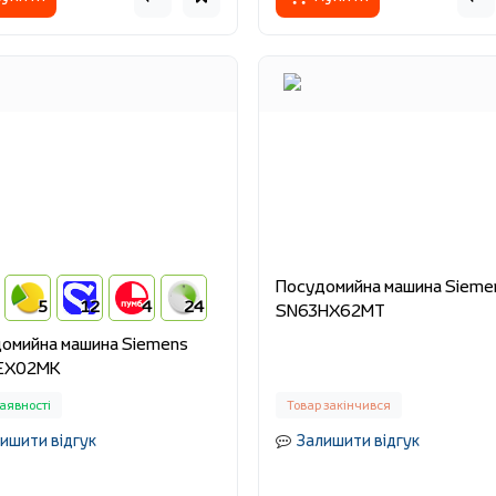
Посудомийна машина Sieme
5
12
4
24
SN63HX62MT
омийна машина Siemens
EX02MK
аявності
Товар закінчився
ишити відгук
Залишити відгук