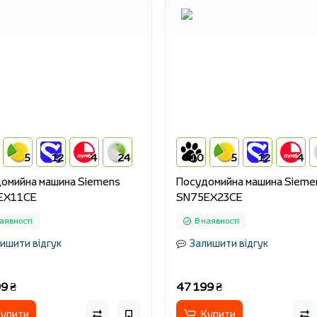
5
12
4
24
10
5
12
4
омийна машина Siemens
Посудомийна машина Sieme
EX11CE
SN75EX23CE
аявності
В наявності
ишити відгук
Залишити відгук
9 ₴
47 199 ₴
упити
Купити