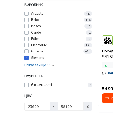
ВИРОБНИК
Ardesto
+17
Beko
+16
Bosch
+31
Candy
+1
Edler
+2
10
Electrolux
+39
Посуд
Gorenje
+24
SN15
Siemens
Показати ще 11
В н
Зал
НАЯВНІСТЬ
Є в наявності
7
54 99
ЦІНА
К
-
₴