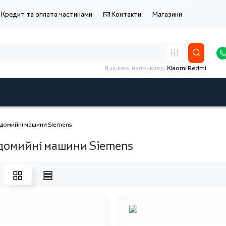
Кредит та оплата частинами
Контакти
Магазини
Я шукаю, наприклад,
Xiaomi Redmi
домийні машини Siemens
домийні машини Siemens