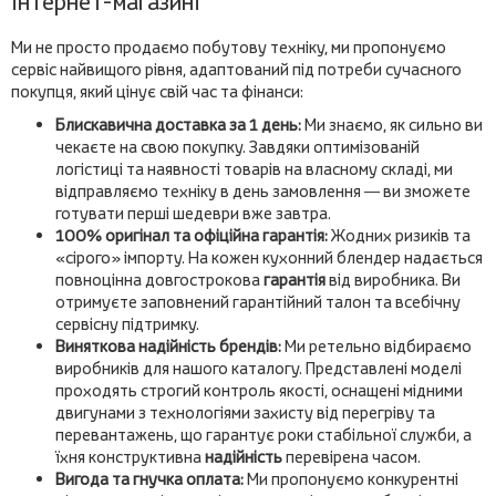
інтернет-магазині
Ми не просто продаємо побутову техніку, ми пропонуємо
сервіс найвищого рівня, адаптований під потреби сучасного
покупця, який цінує свій час та фінанси:
Блискавична доставка за 1 день:
Ми знаємо, як сильно ви
чекаєте на свою покупку. Завдяки оптимізованій
логістиці та наявності товарів на власному складі, ми
відправляємо техніку в день замовлення — ви зможете
готувати перші шедеври вже завтра.
100% оригінал та офіційна гарантія:
Жодних ризиків та
«сірого» імпорту. На кожен кухонний блендер надається
повноцінна довгострокова
гарантія
від виробника. Ви
отримуєте заповнений гарантійний талон та всебічну
сервісну підтримку.
Виняткова надійність брендів:
Ми ретельно відбираємо
виробників для нашого каталогу. Представлені моделі
проходять строгий контроль якості, оснащені мідними
двигунами з технологіями захисту від перегріву та
перевантажень, що гарантує роки стабільної служби, а
їхня конструктивна
надійність
перевірена часом.
Вигода та гнучка оплата:
Ми пропонуємо конкурентні