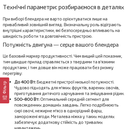
Технічні параметри: розбираємося в деталях
При виборі блендера не варто орієнтуватися лише на
привабливий зовнішній вигляд. Визначальну роль відіграють
внутрішні характеристики, які безпосередньо впливають на
швидкість роботи та довговічність пристрою.
Потужність двигуна — серце вашого блендера
Це базовий маркер продуктивності. Чим вищий цей показник,
тим швидше прилад справляється з твердими та в'язкими
продуктами, і тим довше він може працювати без ризику
перегріву:
До 400 Вт:
Бюджетні пристрої низької потужності.
Фільтр
Чудово підходять для м'яких фруктів, варених овочів,
приготування дитячого харчування та змішування рідин.
500–800 Вт:
Оптимальний середній сегмент для
повсякденних домашніх завдань. Легко подрібнюють
сирі овочі, нежирне м'ясо в однорідний фарш,
заморожені ягоди. Металева ніжка у таких моделях
забезпечує додаткову стійкість до тривалих
навантажень.