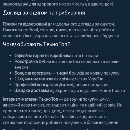
зволожувачі для здорового мікроклімату у вашому домі.
Догляд за одягом та прибирання
Праски та відпарювачі
для ідеального догляду за одягом.
Пилососи
колбові
,
мішкові
,
миючі
,
вертикальні
та
роботи-
пилососи
. Аксесуари для пилососів та прибирання будинку.
Чому обирають ТехноТоп?
Офіційна гарантія виробника
на всі товари
Розстрочка 0%
на всі товари без переплат та перших
внесків
Бонусна програма
— тисячі бонусів за кожну покупку
11 сучасних магазинів
у різних містах України
Професійні консультації
досвідчених продавців
Швидка доставка
кур'єром та до відділень Нової Пошти
Інтернет-магазин ТехноТоп
— це зручні покупки 24/7,
широкий асортимент, конкурентні ціни та надійний сервіс. Ми
пропонуємо
техніку для дому
, офісу, подарунків за
найкращими цінами в Україні. Постійні
акції
, знижки та
спеціальні пропозиції роблять покупки ще більш вигідними.