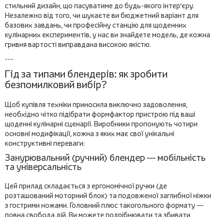
стильний дизайн, що пасуватиме до будь-якого інтер'єру.
Незалежно від того, чи шукаєте ви бюджетний варіант для
базових завдань, чи професійну станцію для щоденних
кулінарних експериментів, у нас ви знайдете модель, де кожна
гривня вартості виправдана високою якістю.
---
Гід за типами блендерів: як зробити
безпомилковий вибір?
Щоб купівля техніки приносила виключно задоволення,
необхідно чітко підібрати формфактор пристрою під ваші
щоденні кулінарні сценарії. Виробники пропонують чотири
основні модифікації, кожна з яких має свої унікальні
конструктивні переваги:
Занурювальний (ручний) блендер — мобільність
та універсальність
Цей прилад складається з ергономічної ручки (де
розташований моторний блок) та подовженої заглибної ніжки
з гострими ножами. Головний плюс такогольного формату —
повна свобода дій. Ви можете подрібнювати та збивати