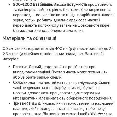
900–1200 Вт і більше:
Висока
потужність
професійного
та напівпрофесійного рівня. Для таких блендерів немає
перешкод — вони легко колють лід, подрібнюють кавові
зерна, горіхи, роблять ідеальне арахісове масло і
перебивають волокнисту зелень на шовковисте пюре
без жодного неподрібненого шматочка.
Матеріали та об'єм чаші
Об'єм глечика варіюється від 400 мл (у фітнес-моделях) до 2–
2.5 літрів (у сімейних стаціонарних приладах). Важливий і
матеріал:
Пластик:
Легкий, недорогий, не розіб'ється при
випадковому падінні. Проте з часом може потьмяніти
або увібрати запахи спецій.
Скло:
Екологічно чистий матеріал преміумкласу. Скляні
чаші не дряпаються, не фарбуються від буряка чи
моркви, дозволяють працювати з дуже гарячими
інгредієнтами, але вимагають обережного поводження.
Тритан (Tritan):
Інноваційний термостійкий та надміцний
пластик, який поєднує легкість пластику та безпеку і
прозорість скла. Він повністю екологічний (BPA-free) та