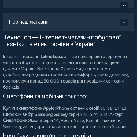
Про наш магазин
ТехноТоп — інтернет-магазин побутової
техніки та електроніки в Україні
Інтернет-магазин
tehnotop.ua
— це найширший асортимент
якісної побутової техніки та електроніки за найкращими
цінами в Україні. Вже понад 7 років ми допомагаємо
українським родинам створювати комфорт у своїх домівках,
пропонуючи понад
30 000 товарів
від провідних світових
брендів.
Смартфони та мобільні пристрої
Купити
смартфони Apple iPhone
останніх серій 16, 15, 14, 13.
Широкий вибір
Samsung Galaxy
серій S25, S24, S23, A-серії.
Смартфони Xiaomi
серій 14, Redmi Note, Redmi.
Планшети
,
Samsung, аксесуари та
захисне скло
з доставкою по Україні.
Ноутбуки та комп'ютерна техніка