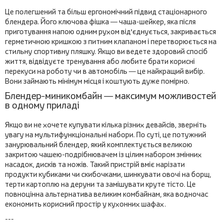
Це полегшений та більш ергономічний підвид стаціонарного
блендера. Його ключова фішка — чаша-шейкер, яка після
приготування напою одним рухом від'єднується, закривається
герметичною кришкою з питним клапаном і перетворюється на
стильну спортивну пляшку. Якщо ви ведете здоровий спосіб
життя, відвідуєте тренування або любите брати корисні
перекуси на роботу чи в автомобіль — це найкращий вибір.
Вони займають мінімум місця і коштують дуже помірно.
Блендер-миникомбайн — максимум можливостей
в одному приладі
Якщо ви не хочете купувати кілька різних девайсів, зверніть
увагу на мультифункціональні набори. По суті, це потужний
занурювальний блендер, який комплектується великою
закритою чашею-подрібнювачем із цілим набором змінних
насадок, дисків та ножів. Такий пристрій вміє нарізати
продукти кубиками чи скибочками, шинкувати овочі на борщ,
терти картоплю на деруни та замішувати круте тісто. Це
повноцінна альтернатива великим комбайнам, яка водночас
економить корисний простір у кухонних шафах.
---