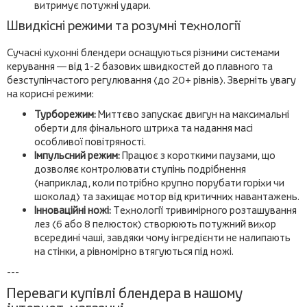
витримує потужні удари.
Швидкісні режими та розумні технології
Сучасні кухонні блендери оснащуються різними системами
керування — від 1-2 базових швидкостей до плавного та
безступінчастого регулювання (до 20+ рівнів). Зверніть увагу
на корисні режими:
Турборежим:
Миттєво запускає двигун на максимальні
оберти для фінального штриха та надання масі
особливої повітряності.
Імпульсний режим:
Працює з короткими паузами, що
дозволяє контролювати ступінь подрібнення
(наприклад, коли потрібно крупно порубати горіхи чи
шоколад) та захищає мотор від критичних навантажень.
Інноваційні ножі:
Технології тривимірного розташування
лез (6 або 8 пелюсток) створюють потужний вихор
всередині чаші, завдяки чому інгредієнти не налипають
на стінки, а рівномірно втягуються під ножі.
---
Переваги купівлі блендера в нашому