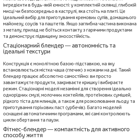
інгредієнти в будь-якій ємності: у комплектній склянці, глибокій
мисці чи безпосередньо в каструлі, яка стоїть на плиті. Це
ідеальний вибір для приготування кремових супів, домашнього
майонезу, соусів та паштетів. Якщо заглибна частина виконана
з металу, прилад не боїться контакту з гарячими продуктами
та демонструє підвищену зносостійкість.
Стаціонарний блендер — автономність та
ідеальні текстури
Конструкція є монолітною базою-підставкою, на яку
встановлюється містка чаша (глечик) з ножами на дні. Такий
блендер працює абсолютно самостійно: ви просто
завантажуєте продукти, закриваєте кришку і вибираєте
режим. Стаціонарні моделі незамінні для створення ідеально
однорідних смузі, молочних коктейлів, протеїнових сумішей,
рідкого тіста для млинців, а також для розколювання льоду та
приготування горіхових паст (урбечів). Багато моделей
оснащені автоматичними програмами, які самі контролюють
цикли обертання та паузи.
Фітнес-блендер — компактність для активного
способу життя