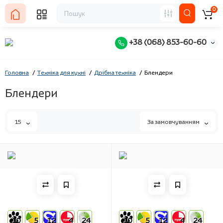
0
+38 (068) 853-60-60
Головна
Техніка для кухні
Дрібна техніка
Блендери
Блендери
15
За замовчуванням
10
5
12
4
24
10
5
12
4
24