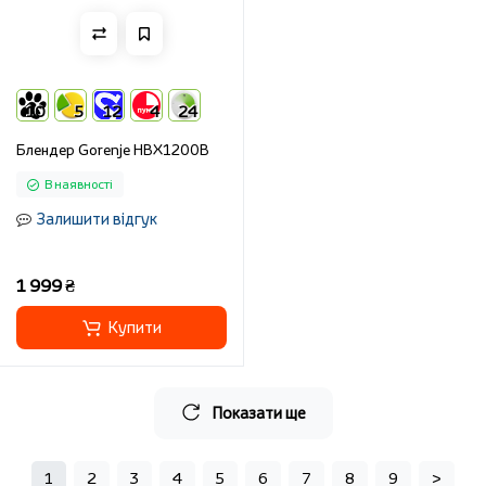
10
5
12
4
24
Блендер Gorenje HBX1200B
В наявності
Залишити відгук
1 999 ₴
Купити
Показати ще
1
2
3
4
5
6
7
8
9
>