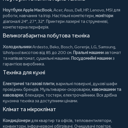
Ноутбуки Apple MacBook
,
Acer
,
Asus
,
Dell
,
HP
,
Lenovo
,
MSI
для
роботи, навчання та ігор. Настільні комп'ютери,
монітори
діагоналі 24", 27", 32".
Принтери
лазерні та струменеві,
комп'ютерна периферія.
Великогабаритна побутова техніка
Холодильники
Ardesto
,
Beko
,
Bosch
,
Gorenje
,
LG
,
Samsung
,
Whirlpool
висотою від 85 до 200 см.
Пральні машини
автомат
та напівавтомат,
сушильні машини
.
Посудомийні машини
з
гарантією виробника.
Техніка для кухні
Електричні та газові плити
, варильні поверхні, духові шафи
провідних брендів.
Мультиварки-скороварки
,
кавомашини та
кавоварки
,
блендери
,
тостери
,
електрочайники
. Вся дрібна
кухонна техніка за доступними цінами.
Клімат та мікроклімат
Кондиціонери
для квартир та офісів,
тепловентилятори
,
конвектори
,
інфрачервоні обігрівачі
.
Очищувачі повітря
,