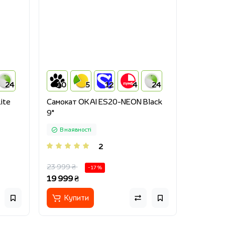
24
10
5
12
4
24
ite
Cамокат OKAI ES20-NEON Black
9"
В наявності
2
23 999 ₴
-17 %
19 999 ₴
Купити