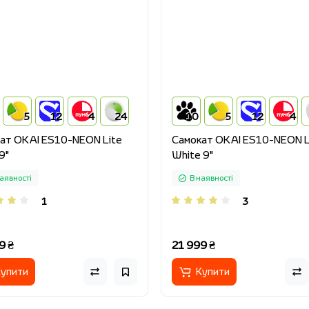
5
12
4
24
10
5
12
4
ат OKAI ES10-NEON Lite
Cамокат OKAI ES10-NEON L
9"
White 9"
аявності
В наявності
1
3
9 ₴
21 999 ₴
упити
Купити