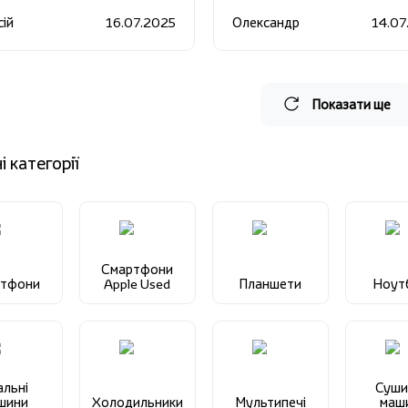
ях.
ій
16.07.2025
Олександр
14.07
Показати ще
і категорії
Смартфони
ртфони
Apple Used
Планшети
Ноут
альні
Суши
шини
Холодильники
Мультипечі
маш