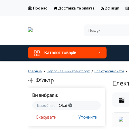
Про нас
Доставка та оплата
Всі акції
Каталог товарів
Головна
Персональний транспорт
Електросамокати
Фільтр
Елек
Ви вибрали:
Виробник:
Okai
Скасувати
Уточнити