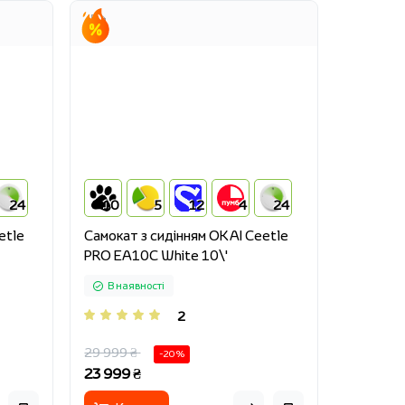
24
10
5
12
4
24
etle
Cамокат з сидінням OKAI Ceetle
PRO EA10C White 10\'
В наявності
2
29 999 ₴
-20 %
23 999 ₴