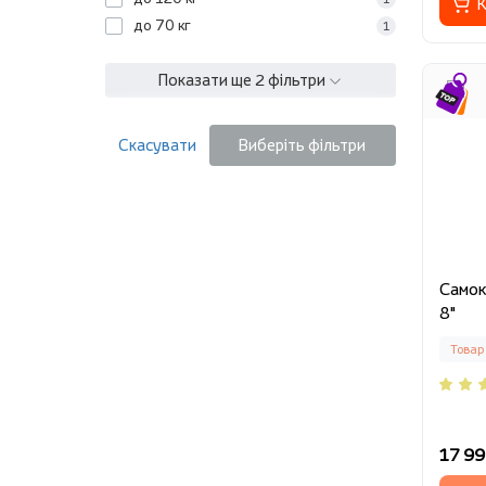
К
до 70 кг
1
Показати ще 2 фільтри
Скасувати
Виберіть фільтри
Cамок
8"
Товар
17 99