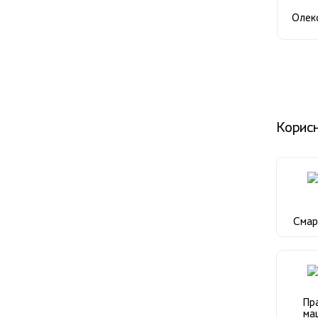
вулиц
Олекс
Корисн
Сма
Пр
ма