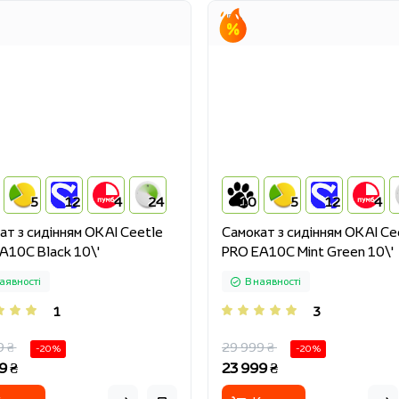
5
12
4
24
10
5
12
4
ат з сидінням OKAI Ceetle
Cамокат з сидінням OKAI Ce
A10C Black 10\'
PRO EA10C Mint Green 10\'
аявності
В наявності
1
3
9 ₴
29 999 ₴
-20 %
-20 %
9 ₴
23 999 ₴