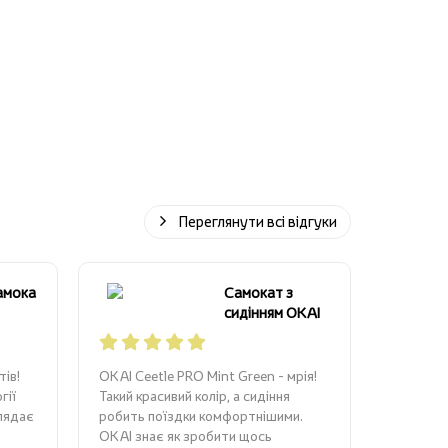
Переглянути всі відгуки
амокат
Cамокат з
сидінням OKAI
T3 E,
Ceetle PRO
EA10C Mint
.01.0004
Green 10\'
тів!
OKAI Ceetle PRO Mint Green - мрія!
гії
Такий красивий колір, а сидіння
глядає
робить поїздки комфортнішими.
OKAI знає як зробити щось