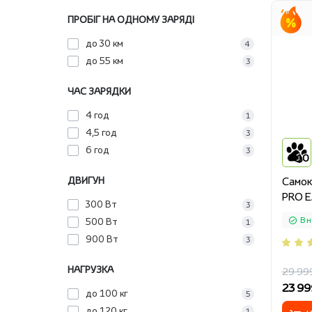
ПРОБІГ НА ОДНОМУ ЗАРЯДІ
до 30 км
4
до 55 км
3
ЧАС ЗАРЯДКИ
4 год
1
4,5 год
3
6 год
3
10
ДВИГУН
Cамок
PRO E
300 Вт
3
500 Вт
В н
1
900 Вт
3
НАГРУЗКА
29 99
23 99
до 100 кг
5
до 120 кг
1