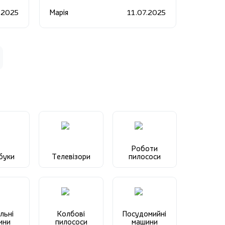
особливе.
.2025
Марія
11.07.2025
Роботи
буки
Телевізори
пилососи
льні
Колбові
Посудомийні
ини
пилососи
машини