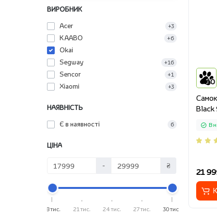
ВИРОБНИК
Acer
+3
KAABO
+6
Okai
Segway
+16
Sencor
+1
10
Xiaomi
+3
Cамок
НАЯВНІСТЬ
Black 
Є в наявності
6
В н
ЦІНА
-
₴
21 99
К
18 тис.
21 тис.
24 тис.
27 тис.
30 тис.