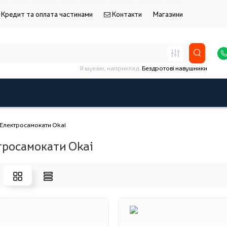
Кредит та оплата частинами
Контакти
Магазини
Я шукаю, наприклад,
Бездротові навушники
Електросамокати Okai
тросамокати Okai