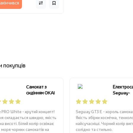
акінчився
и покупців
Cамокат з
Електрос
сидінням OKAI
Segway-
Ceetle PRO
Ninebot G
EA10C White
чорний
10\'
AA.06.02
e PRO White - крутий концепт!
Segway GT3 E - король самока
ня складається швидко, якість
Якість збірки космічна, техноло
на висоті. Білий колір освіжає
найсучасніші. Чорний колір ви
 моря чорних самокатів на
солідно та стильно.