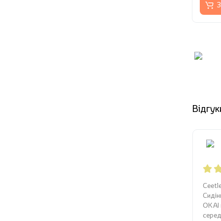
З
Відгук
Ceetl
Сидін
OKAI 
серед