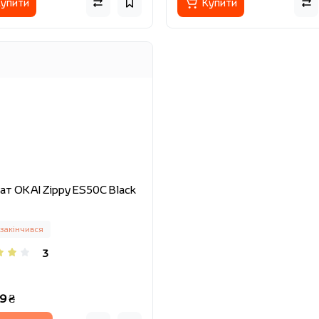
упити
Купити
ат OKAI Zippy ES50С Black
 закінчився
3
9 ₴