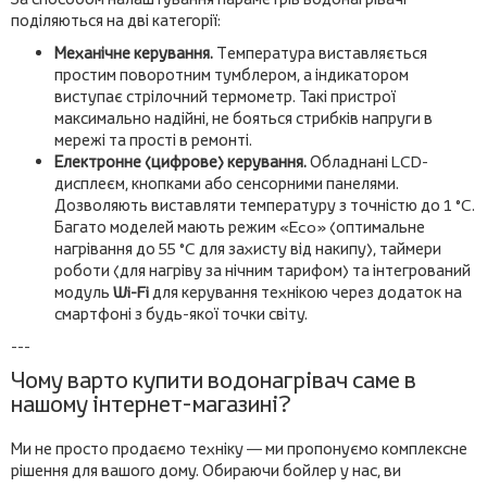
поділяються на дві категорії:
Механічне керування.
Температура виставляється
простим поворотним тумблером, а індикатором
виступає стрілочний термометр. Такі пристрої
максимально надійні, не бояться стрибків напруги в
мережі та прості в ремонті.
Електронне (цифрове) керування.
Обладнані LCD-
дисплеєм, кнопками або сенсорними панелями.
Дозволяють виставляти температуру з точністю до 1 °C.
Багато моделей мають режим «Eco» (оптимальне
нагрівання до 55 °C для захисту від накипу), таймери
роботи (для нагріву за нічним тарифом) та інтегрований
модуль
Wi-Fi
для керування технікою через додаток на
смартфоні з будь-якої точки світу.
---
Чому варто купити водонагрівач саме в
нашому інтернет-магазині?
Ми не просто продаємо техніку — ми пропонуємо комплексне
рішення для вашого дому. Обираючи бойлер у нас, ви