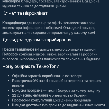
кавоварки
,
блендери
,
тостери
,
електрочайники
. Вся дрібна
кухонна техніка за доступними цінами.
Клімат та мікроклімат
Кондиціонери
для квартир та офісів,
тепловентилятори
,
конвектори
,
інфрачервоні обігрівачі
.
Очищувачі повітря
,
зволожувачі для здорового мікроклімату у вашому домі.
Догляд за одягом та прибирання
Праски та відпарювачі
для ідеального догляду за одягом.
Пилососи
колбові
,
мішкові
,
миючі
,
вертикальні
та
роботи-
пилососи
. Аксесуари для пилососів та прибирання будинку.
Чому обирають ТехноТоп?
Офіційна гарантія виробника
на всі товари
Розстрочка 0%
на всі товари без переплат та перших
внесків
Бонусна програма
— тисячі бонусів за кожну покупку
11 сучасних магазинів
у різних містах України
Професійні консультації
досвідчених продавців
Швидка доставка
кур'єром та до відділень Нової Пошти