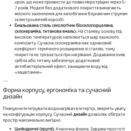
хром, що може призвести до появи мікротріщин через 5–
7 років. Моделі без додаткового покриття вимагають
якісного заземлення для запобігання блукаючим струмам
(електрохімічній корозії).
Емальована сталь (екологічне біосклопорцеляна,
склокераміка, титанова емаль).
На сталеву основу під
високою температурою напилюється шар захисного
композиту. Сучасна склокераміка має однаковий
коефіцієнт термічного розширення зі сталлю, тому
покриття не тріскається при нагріванні. Додавання іонів
срібла або титану забезпечує додатковий
антибактеріальний ефект, захищаючи воду від
«зацвітання».
---
Форма корпусу, ергономіка та сучасний
дизайн
Плануючи інтегрувати водонагрівач в інтер'єр, зверніть увагу
на конфігурацію корпусу. Сучасний
дизайн
дозволяє обіграти
простір максимально вигідно:
Циліндричні (круглі).
Класична форма. Завдяки простоті