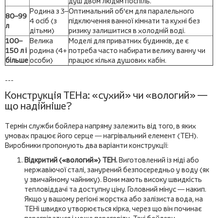
душ двом людям поспіль.
Родина з 3–
Оптимальний об'єм для паралельного
80–99
4 осіб (з
підключення ванної кімнати та кухні без
л
дітьми)
ризику залишитися в холодній воді.
100–
Велика
Моделі для приватних будинків, де є
150 л і
родина (4+
потреба часто набирати велику ванну чи
більше
особи)
працює кілька душових кабін.
---
Конструкція ТЕНа: «сухий» чи «вологий» —
що надійніше?
Термін служби бойлера напряму залежить від того, в яких
умовах працює його серце — нагрівальний елемент (ТЕН).
Виробники пропонують два варіанти конструкції:
Відкритий («вологий») ТЕН.
Виготовлений із міді або
нержавіючої сталі, занурений безпосередньо у воду (як
у звичайному чайнику). Вони мають високу швидкість
тепловіддачі та доступну ціну. Головний мінус — накип.
Якщо у вашому регіоні жорстка або залізиста вода, на
ТЕНі швидко утворюється кірка, через що він починає