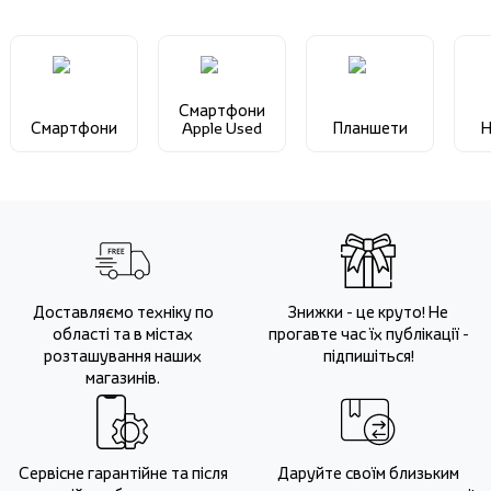
Смартфони
Смартфони
Apple Used
Планшети
Н
Доставляємо техніку по
Знижки - це круто! Не
області та в містах
прогавте час їх публікації -
розташування наших
підпишіться!
магазинів.
Сервісне гарантійне та після
Даруйте своїм близьким