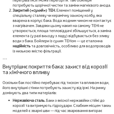
перегріватися і може перегоріти. Такі бойлери
потребують щорічної чистки та заміни магнієвого анода.
Закритий («сухий») ТЕН.
Елемент поміщений у
спеціальну сталеву чи керамічну захисну колбу, яка
вварена в корпус бака. Вода жодним чином не контактує
з нагрівачем. Завдяки цьому накип на самому ТЕНі не
утворюється, площа тепловіддачі збільшується, а заміна
елемента (у разі виходу з ладу) відбувається без зливу
води з бака. Бойлери із сухим ТЕНом — це еталонна
надійність
та довговічність, особливо для водопроводів
із низькою якістю фільтрації.
---
Внутрішнє покриття бака: захист від корозії
та хімічного впливу
Оскільки бак постійно перебуває під тиском та впливом води,
його внутрішні стінки потребують захисту від іржі. На ринку
домінують два типи матеріалів:
Нержавіюча сталь.
Баки з якісної нержавійки стійкі до
корозії та витримують гідроудари. Слабким місцем таких
моделей є зварні шви — під час зварювання вигорає