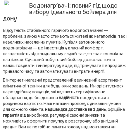
Водонагрівачі: повний гід щодо
вибору ідеального бойлера для
дому
Відсутність стабільного гарячого водопостачання —
проблема, з якою часто стикаються жителі як мегаполісів, так і
невеликих населених пунктів. Купівля автономного
водонагрівача — це інвестиція у власний комфорт,
незалежність від комунальних служб та суттєва економія на
платіжках. Сучасний побутовий бойлер дозволяє точно
налаштовувати температуру води, підтримувати її впродовж
тривалого часу та автоматизувати витрати енергії.
В інтернет-магазині представлений величезний асортимент
кліматичної техніки для будь-яких завдань. Ми орієнтуємося
на роздрібних покупців, які шукають сертифіковане
обладнання, де бездоганна
надійність
поєднується з
розумною вартістю. Наш магазин пропонує унікальні умови
для кожного клієнта:
надшвидка доставка за 1 день
, офіційна
гарантія
від виробника, регулярні сезонні знижки та
можливість оформити покупку в розстрочку або вигідний
кредит. Вам не потрібно ламати голову над монтажем чи