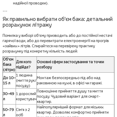
надійної проводки).
---
Як правильно вибрати об'єм бака: детальний
розрахунок літражу
Помилка у виборі об'єму призводить або до постійної нестачі
гарячої води, або до перевитрати електроенергії на прогрів
«зайвих» літрів. Спирайтеся на перевірену практику
розрахунку під конкретну кількість людей:
Об'єм
Для кого
Основні сфери застосування та точки
бака
підійде?
розбору
(літри)
1 людина
До 10–
Монтаж безпосередньо під або над
(миття рук/
15 л
раковиною на кухні, в офісі чи гаражі.
посуду)
Повноцінне прийняття душу та миття
30–49
1 дорослий
посуду. Чудовий варіант для смарт-
л
користувач
квартир.
Найпопулярніший формат для міських
50–79
Сім'я з 2
квартир. Дозволяє комфортно прийняти
л
осіб