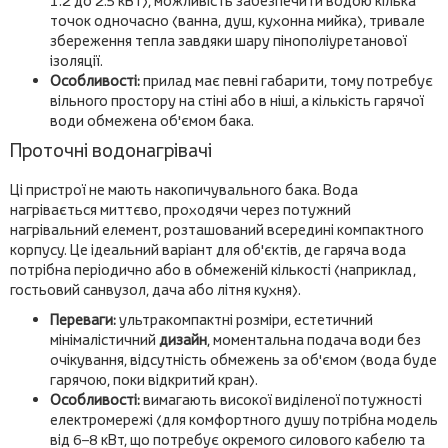
1.2 до 2.5 кВт), можливість забезпечити водою кілька
точок одночасно (ванна, душ, кухонна мийка), тривале
збереження тепла завдяки шару пінополіуретанової
ізоляції.
Особливості:
прилад має певні габарити, тому потребує
вільного простору на стіні або в ніші, а кількість гарячої
води обмежена об'ємом бака.
Проточні водонагрівачі
Ці пристрої не мають накопичувального бака. Вода
нагрівається миттєво, проходячи через потужний
нагрівальний елемент, розташований всередині компактного
корпусу. Це ідеальний варіант для об'єктів, де гаряча вода
потрібна періодично або в обмеженій кількості (наприклад,
гостьовий санвузол, дача або літня кухня).
Переваги:
ультракомпактні розміри, естетичний
мінімалістичний
дизайн
, моментальна подача води без
очікування, відсутність обмежень за об'ємом (вода буде
гарячою, поки відкритий кран).
Особливості:
вимагають високої виділеної потужності
електромережі (для комфортного душу потрібна модель
від 6–8 кВт, що потребує окремого силового кабелю та