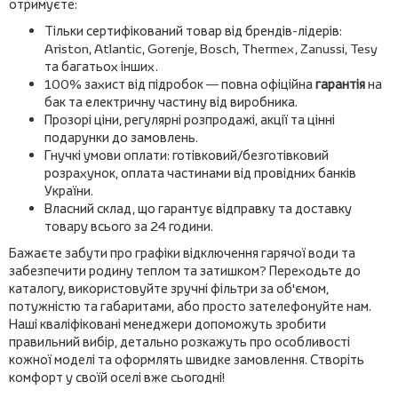
отримуєте:
Тільки сертифікований товар від брендів-лідерів:
Ariston, Atlantic, Gorenje, Bosch, Thermex, Zanussi, Tesy
та багатьох інших.
100% захист від підробок — повна офіційна
гарантія
на
бак та електричну частину від виробника.
Прозорі ціни, регулярні розпродажі, акції та цінні
подарунки до замовлень.
Гнучкі умови оплати: готівковий/безготівковий
розрахунок, оплата частинами від провідних банків
України.
Власний склад, що гарантує відправку та доставку
товару всього за 24 години.
Бажаєте забути про графіки відключення гарячої води та
забезпечити родину теплом та затишком? Переходьте до
каталогу, використовуйте зручні фільтри за об'ємом,
потужністю та габаритами, або просто зателефонуйте нам.
Наші кваліфіковані менеджери допоможуть зробити
правильний вибір, детально розкажуть про особливості
кожної моделі та оформлять швидке замовлення. Створіть
комфорт у своїй оселі вже сьогодні!