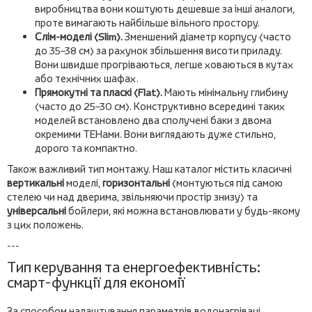
виробництва вони коштують дешевше за інші аналоги,
проте вимагають найбільше вільного простору.
Слім-моделі (Slim).
Зменшений діаметр корпусу (часто
до 35–38 см) за рахунок збільшення висоти приладу.
Вони швидше прогріваються, легше ховаються в кутах
або технічних шафах.
Прямокутні та пласкі (Flat).
Мають мінімальну глибину
(часто до 25–30 см). Конструктивно всередині таких
моделей встановлено два сполучені баки з двома
окремими ТЕНами. Вони виглядають дуже стильно,
дорого та компактно.
Також важливий тип монтажу. Наш каталог містить класичні
вертикальні
моделі,
горизонтальні
(монтуються під самою
стелею чи над дверима, звільняючи простір знизу) та
універсальні
бойлери, які можна встановлювати у будь-якому
з цих положень.
---
Тип керування та енергоефективність:
смарт-функції для економії
За способом налаштування параметрів водонагрівачі