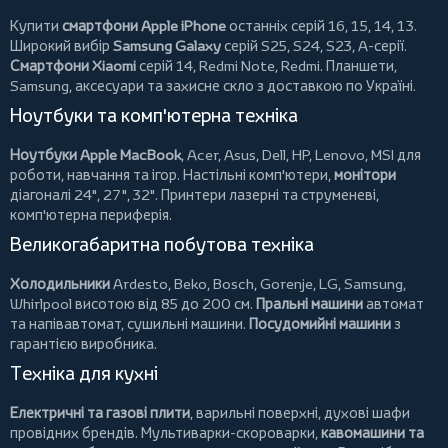
Купити
смартфони Apple iPhone
останніх серій 16, 15, 14, 13.
Широкий вибір
Samsung Galaxy
серій S25, S24, S23, A-серії.
Смартфони Xiaomi
серій 14, Redmi Note, Redmi.
Планшети
,
Samsung, аксесуари та
захисне скло
з доставкою по Україні.
Ноутбуки та комп'ютерна техніка
Ноутбуки Apple MacBook
,
Acer
,
Asus
,
Dell
,
HP
,
Lenovo
,
MSI
для
роботи, навчання та ігор. Настільні комп'ютери,
монітори
діагоналі 24", 27", 32".
Принтери
лазерні та струменеві,
комп'ютерна периферія.
Великогабаритна побутова техніка
Холодильники
Ardesto
,
Beko
,
Bosch
,
Gorenje
,
LG
,
Samsung
,
Whirlpool
висотою від 85 до 200 см.
Пральні машини
автомат
та напівавтомат,
сушильні машини
.
Посудомийні машини
з
гарантією виробника.
Техніка для кухні
Електричні та газові плити
, варильні поверхні, духові шафи
провідних брендів.
Мультиварки-скороварки
,
кавомашини та