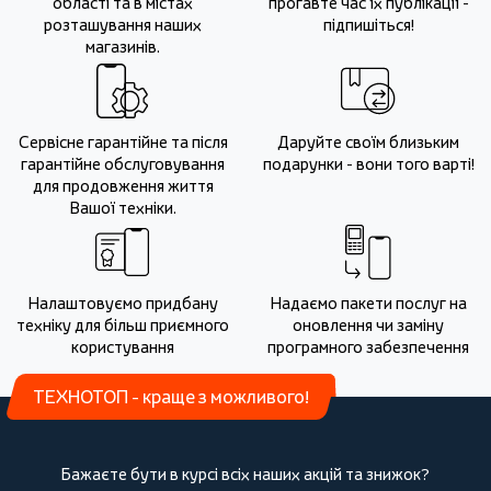
області та в містах
прогавте час їх публікації -
розташування наших
підпишіться!
магазинів.
Сервісне гарантійне та після
Даруйте своїм близьким
гарантійне обслуговування
подарунки - вони того варті!
для продовження життя
Вашої техніки.
Налаштовуємо придбану
Надаємо пакети послуг на
техніку для більш приємного
оновлення чи заміну
користування
програмного забезпечення
ТЕХНОТОП - краще з можливого!
Бажаєте бути в курсі всіх наших акцій та знижок?