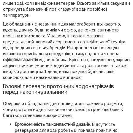
лише тоді, коли ви відкриваєте кран. Всього за кілька секунд ви
отримуєте безмежний потік гарячої води потрібної
температури.
Це обладнання є незамінним для малогабаритних квартир,
кухонь, дачних будиночків чи офісів, де кожен сантиметр
площі на вагу золота. У нашому інтернет-магазині
представлений широкий асортимент сертифікованої техніки
від провідних світових брендів. Ми пропонуємо покупцям
виключно оригінальну продукцію, на яку надається повна
офіційна гарантія
від виробника. Крім того, завдяки регулярним
акціям, гнучким умовам кредитування та розстрочки, а також
швидкій доставці за 1 день, ваша покупка буде не лише
корисною, але й максимально вигідною.
Головні переваги проточних водонагрівачів
перед накопичувальними
Обираючи обладнання для нагріву води, важливо розуміти,
чому проточні моделі впевнено витісняють громіздкі баки в
багатьох сценаріях використання:
Ергономічність та компактний дизайн:
Відсутність
резервуара для води робить ці прилади практично