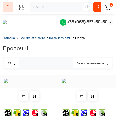
0
+38 (068) 853-60-60
Головна
Техніка для дому
Водонагрівачі
Проточні
Проточні
15
За замовчуванням
10
5
12
4
24
10
5
12
4
24