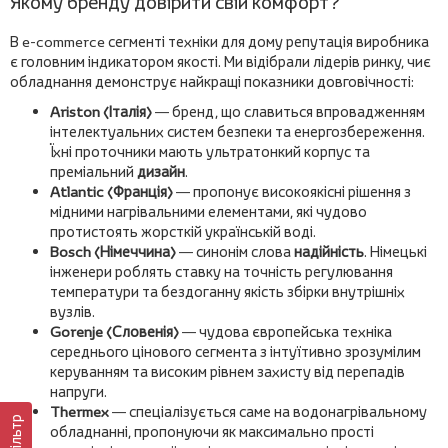
Якому бренду довірити свій комфорт?
В e-commerce сегменті техніки для дому репутація виробника
є головним індикатором якості. Ми відібрали лідерів ринку, чиє
обладнання демонструє найкращі показники довговічності:
Ariston (Італія)
— бренд, що славиться впровадженням
інтелектуальних систем безпеки та енергозбереження.
Їхні проточники мають ультратонкий корпус та
преміальний
дизайн
.
Atlantic (Франція)
— пропонує високоякісні рішення з
мідними нагрівальними елементами, які чудово
протистоять жорсткій українській воді.
Bosch (Німеччина)
— синонім слова
надійність
. Німецькі
інженери роблять ставку на точність регулювання
температури та бездоганну якість збірки внутрішніх
вузлів.
Gorenje (Словенія)
— чудова європейська техніка
середнього цінового сегмента з інтуїтивно зрозумілим
керуванням та високим рівнем захисту від перепадів
напруги.
Thermex
— спеціалізується саме на водонагрівальному
Фільтр
обладнанні, пропонуючи як максимально прості