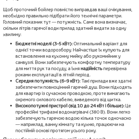
Щоб проточний бойлер повністю виправдав ваші очікування,
необхідно правильно підібрати його технічні параметри.
Головний показник тут — потужність. Саме вона визначає,
скільки літрів гарячої води прилад здатний видати за одну
хвилину:
Бюджетні моделі (3–5 кВт):
Оптимальний варіант для
однієї точки водорозбору. Найчастіше їх купують для
встановлення на кухонну мийку або рукомийник у
санвузлі. Вони забезпечують комфортну температуру
для миття рук та посуду, а їхня
надійність
перевірена
роками експлуатації в літній період.
Середня потужність (6–9 кВт):
Такі прилади вже здатні
забезпечити повноцінний гарячий душ. Вони підходять
для квартир із сучасною проводкою, проте вимагають
окремого силового кабелю, виведеного від щитка.
Високопотужні пристрої (від 10 до 24 кВт і більше):
Це
професійні трифазні водонагрівачі (380 В). Вони легко
забезпечують гарячою водою кілька точок одночасно
— наприклад, ванну кімнату та кухню, працюючи на
постійній основі протягом усього року.