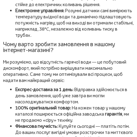
стійке до електричних коливань рішення.
Електронне управління:
Розумні датчики самі вимірюють
температуру вхідної води та динамічно підлаштовують
потужність нагріву, щоб на виході ви отримали стабільні,
наприклад, 38°C, незалежно від коливань тиску в
трубах.
Чому варто зробити замовлення в нашому
інтернет-магазині?
Ми розуміємо, що відсутність гарячої води — це побутовий
дискомфорт, який потрібно вирішувати максимально
оперативно. Саме тому ми оптимізували всі процеси, щоб
надати вам найкращий сервіс:
Експрес-доставка за 1 день:
Відправка здійснюється в
день замовлення, щоб уже завтра ви могли
насолоджуватися комфортом.
100% оригінальний товар:
На кожен товар у нашому
каталозі поширюється офіційна заводська
гарантія
, ми
не продаємо «сіру» техніку.
Фінансова гнучкість:
Купуйте сьогодні — платіть потім.
До ваших послуг вигідні умови розстрочки та миттєвого