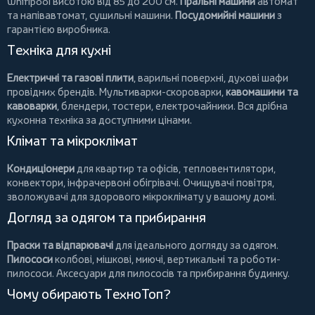
Whirlpool
висотою від 85 до 200 см.
Пральні машини
автомат
та напівавтомат,
сушильні машини
.
Посудомийні машини
з
гарантією виробника.
Техніка для кухні
Електричні та газові плити
, варильні поверхні, духові шафи
провідних брендів.
Мультиварки-скороварки
,
кавомашини та
кавоварки
,
блендери
,
тостери
,
електрочайники
. Вся дрібна
кухонна техніка за доступними цінами.
Клімат та мікроклімат
Кондиціонери
для квартир та офісів,
тепловентилятори
,
конвектори
,
інфрачервоні обігрівачі
.
Очищувачі повітря
,
зволожувачі для здорового мікроклімату у вашому домі.
Догляд за одягом та прибирання
Праски та відпарювачі
для ідеального догляду за одягом.
Пилососи
колбові
,
мішкові
,
миючі
,
вертикальні
та
роботи-
пилососи
. Аксесуари для пилососів та прибирання будинку.
Чому обирають ТехноТоп?