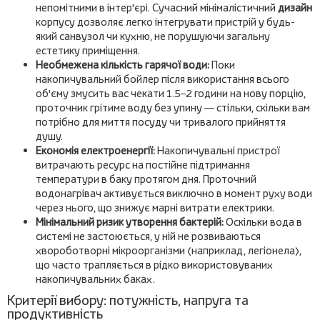
непомітними в інтер'єрі. Сучасний мінімалістичний
дизайн
корпусу дозволяє легко інтегрувати пристрій у будь-
який санвузол чи кухню, не порушуючи загальну
естетику приміщення.
Необмежена кількість гарячої води:
Поки
накопичувальний бойлер після використання всього
об'єму змусить вас чекати 1.5–2 години на нову порцію,
проточник грітиме воду без упину — стільки, скільки вам
потрібно для миття посуду чи тривалого прийняття
душу.
Економія електроенергії:
Накопичувальні пристрої
витрачають ресурс на постійне підтримання
температури в баку протягом дня. Проточний
водонагрівач активується виключно в момент руху води
через нього, що знижує марні витрати електрики.
Мінімальний ризик утворення бактерій:
Оскільки вода в
системі не застоюється, у ній не розвиваються
хвороботворні мікроорганізми (наприклад, легіонела),
що часто трапляється в рідко використовуваних
накопичувальних баках.
Критерії вибору: потужність, напруга та
продуктивність