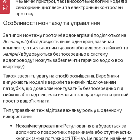
механічні пристрої, так і високотехнологічні моделі з
сенсорними дисплеями та електронним контролем
протоку.
Особливості монтажу та управління
За типом монтажу проточні водонагрівачі поділяються на
безнапірні
(обслуговують лише один кран, зазвичай
комплектуються власним гусаком або душовою лійкою) та
напірні
(вбудовуються безпосередньо в систему
водопроводу і можуть забезпечити гарячою водою всю
квартиру).
Також зверніть увагу на спосіб розміщення. Виробники
випускають моделі з верхнім та нижнім підключенням
патрубків, що дозволяє монтувати їх безпосередньо під
мийкою або над нею, максимально заощаджуючи корисний
простір вашої кімнати.
Тип управління теж відіграє важливу роль у щоденному
використанні:
Механічне управління:
Регулювання відбувається за
допомогою поворотних перемикачів або ступінчастих
кнопок (зміна потужності ТЕНів). Це просте, надійне та