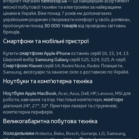
Інтернет-магазин
tehnotop.ua
— це найширший асортимент
якісної побутової техніки та електроніки за найкращими
цінами в Україні. Вже понад 7 років ми допомагаємо
українським родинам створювати комфорт у своїх домівках,
пропонуючи понад
30 000 товарів
від провідних світових
брендів.
Смартфони та мобільні пристрої
Купити
смартфони Apple iPhone
останніх серій 16, 15, 14, 13.
Широкий вибір
Samsung Galaxy
серій S25, S24, S23, A-серії.
Смартфони Xiaomi
серій 14, Redmi Note, Redmi.
Планшети
,
Samsung, аксесуари та
захисне скло
з доставкою по Україні.
Ноутбуки та комп'ютерна техніка
Ноутбуки Apple MacBook
,
Acer
,
Asus
,
Dell
,
HP
,
Lenovo
,
MSI
для
роботи, навчання та ігор. Настільні комп'ютери,
монітори
діагоналі 24", 27", 32".
Принтери
лазерні та струменеві,
комп'ютерна периферія.
Великогабаритна побутова техніка
Холодильники
Ardesto
,
Beko
,
Bosch
,
Gorenje
,
LG
,
Samsung
,