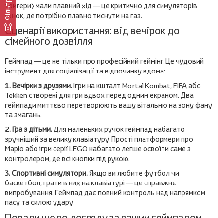
Фільтр
тригери) мали плавний хід — це критично для симуляторів
гонок, де потрібно плавно тиснути на газ.
Сценарії використання: від вечірок до
сімейного дозвілля
Геймпад — це не тільки про професійний геймінг. Це чудовий
інструмент для соціалізації та відпочинку вдома:
1. Вечірки з друзями.
Ігри на кшталт Mortal Kombat, FIFA або
Tekken створені для гри вдвох перед одним екраном. Два
геймпади миттєво перетворюють вашу вітальню на зону фану
та змагань.
2. Гра з дітьми.
Для маленьких ручок геймпад набагато
зручніший за велику клавіатуру. Прості платформери про
Маріо або ігри серії LEGO набагато легше освоїти саме з
контролером, де всі кнопки під рукою.
3. Спортивні симулятори.
Якщо ви любите футбол чи
баскетбол, грати в них на клавіатурі — це справжнє
випробування. Геймпад дає повний контроль над напрямком
пасу та силою удару.
Поради щодо догляду за вашим геймпадом