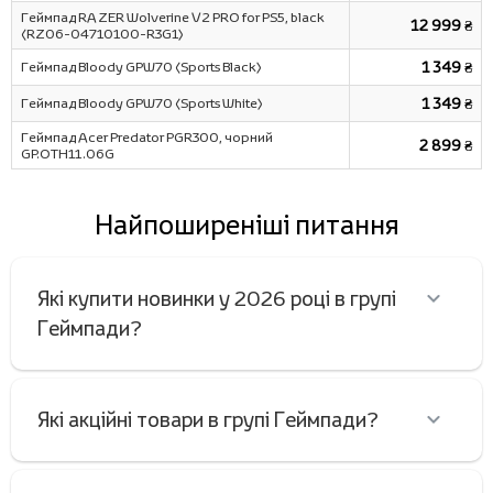
Геймпад RAZER Wolverine V2 PRO for PS5, black
12 999 ₴
(RZ06-04710100-R3G1)
Геймпад Bloody GPW70 (Sports Black)
1 349 ₴
Геймпад Bloody GPW70 (Sports White)
1 349 ₴
Геймпад Acer Predator PGR300, чорний
2 899 ₴
GP.OTH11.06G
Найпоширеніші питання
Які купити новинки у 2026 році в групі
Геймпади?
Які акційні товари в групі Геймпади?