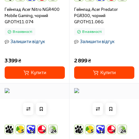
Геймпад Acer Nitro NGR400
Геймпад Acer Predator
Mobile Gaming, чорний
PGR300, чорний
GP.OTH11.074
GP.OTH11.06G
В наявності
В наявності
Залишити відгук
Залишити відгук
3 399 ₴
2 899 ₴
Купити
Купити
10
5
12
4
24
10
5
12
4
24