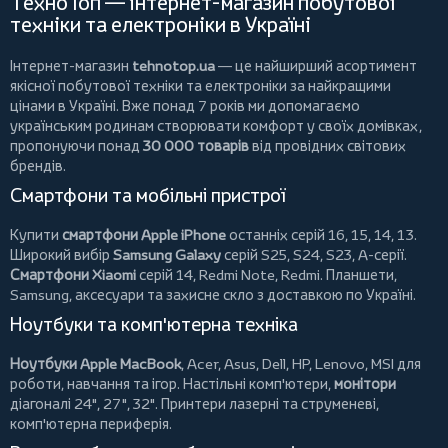
ТехноТоп — інтернет-магазин побутової
техніки та електроніки в Україні
Інтернет-магазин
tehnotop.ua
— це найширший асортимент
якісної побутової техніки та електроніки за найкращими
цінами в Україні. Вже понад 7 років ми допомагаємо
українським родинам створювати комфорт у своїх домівках,
пропонуючи понад
30 000 товарів
від провідних світових
брендів.
Смартфони та мобільні пристрої
Купити
смартфони Apple iPhone
останніх серій 16, 15, 14, 13.
Широкий вибір
Samsung Galaxy
серій S25, S24, S23, A-серії.
Смартфони Xiaomi
серій 14, Redmi Note, Redmi.
Планшети
,
Samsung, аксесуари та
захисне скло
з доставкою по Україні.
Ноутбуки та комп'ютерна техніка
Ноутбуки Apple MacBook
,
Acer
,
Asus
,
Dell
,
HP
,
Lenovo
,
MSI
для
роботи, навчання та ігор. Настільні комп'ютери,
монітори
діагоналі 24", 27", 32".
Принтери
лазерні та струменеві,
комп'ютерна периферія.