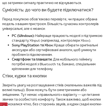
що затримки сигналу практично не відчуваються.
Сумісність: до чого ви будете підключатися?
Перед покупкою обов’язково перевірте, чи працює обрана
модель з вашим пристроєм. Більшість сучасних контролерів
універсальні, але є нюанси:
PC (Windows):
Найкраще працюють моделі з підтримкою
стандарту XInput (наприклад, контролери Xbox).
Sony PlayStation та Xbox:
Краще обирати оригінальні
аксесуари або сертифіковані аналоги, щоб уникнути
проблем із підключенням.
Смартфони та планшети:
Для мобільного геймінгу
потрібні моделі з Bluetooth та, бажано, спеціальним
кріпленням для телефону.
Стіки, курки та кнопки
Зверніть увагу на розташування стіків (маленьких важелів під
великі пальці). Вони можуть бути симетричними або
зміщеними. Тут немає «правильного» варіанту — це питання
звички та особистого комфорту. Також важливо, щоб кнопки
натискалися чітко, без сторонніх звуків, а курки (задні кнопки-