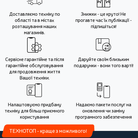
Доставляємо техніку по
Знижки - це круто! Не
області та в містах
прогавте час їх публікації -
розташування наших
підпишіться!
магазинів.
Сервісне гарантійне та після
Даруйте своїм близьким
гарантійне обслуговування
подарунки - вони того варті!
для продовження життя
Вашої техніки.
Налаштовуємо придбану
Надаємо пакети послуг на
техніку для більш приємного
оновлення чи заміну
користування
програмного забезпечення
ТЕХНОТОП - краще з можливого!