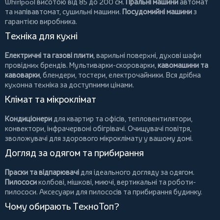
Whirlpool
висотою від 85 до 200 см.
Пральні машини
автомат
та напівавтомат,
сушильні машини
.
Посудомийні машини
з
гарантією виробника.
Техніка для кухні
Електричні та газові плити
, варильні поверхні, духові шафи
провідних брендів.
Мультиварки-скороварки
,
кавомашини та
кавоварки
,
блендери
,
тостери
,
електрочайники
. Вся дрібна
кухонна техніка за доступними цінами.
Клімат та мікроклімат
Кондиціонери
для квартир та офісів,
тепловентилятори
,
конвектори
,
інфрачервоні обігрівачі
.
Очищувачі повітря
,
зволожувачі для здорового мікроклімату у вашому домі.
Догляд за одягом та прибирання
Праски та відпарювачі
для ідеального догляду за одягом.
Пилососи
колбові
,
мішкові
,
миючі
,
вертикальні
та
роботи-
пилососи
. Аксесуари для пилососів та прибирання будинку.
Чому обирають ТехноТоп?