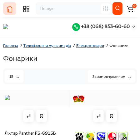
0
+38 (068) 853-60-60
Головна
Телевізори та мультимедіа
Електротовари
Фонарики
Фонарики
15
За замовчуванням
Ліхтар Panther PS-8915B
10
5
12
4
24