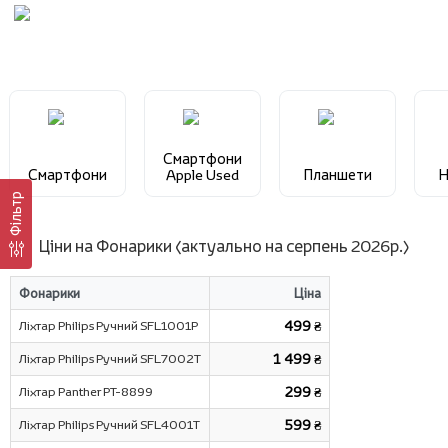
Смартфони
Смартфони
Apple Used
Планшети
Н
Фільтр
Ціни на Фонарики (актуально на серпень 2026р.)
Фонарики
Ціна
Ліхтар Philips Ручний SFL1001P
499 ₴
Ліхтар Philips Ручний SFL7002T
1 499 ₴
Ліхтар Panther PT-8899
299 ₴
Ліхтар Philips Ручний SFL4001T
599 ₴