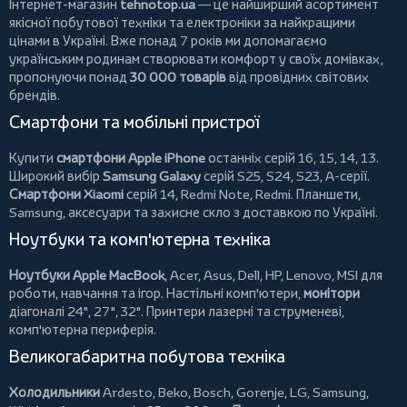
Інтернет-магазин
tehnotop.ua
— це найширший асортимент
якісної побутової техніки та електроніки за найкращими
цінами в Україні. Вже понад 7 років ми допомагаємо
українським родинам створювати комфорт у своїх домівках,
пропонуючи понад
30 000 товарів
від провідних світових
брендів.
Смартфони та мобільні пристрої
Купити
смартфони Apple iPhone
останніх серій 16, 15, 14, 13.
Широкий вибір
Samsung Galaxy
серій S25, S24, S23, A-серії.
Смартфони Xiaomi
серій 14, Redmi Note, Redmi.
Планшети
,
Samsung, аксесуари та
захисне скло
з доставкою по Україні.
Ноутбуки та комп'ютерна техніка
Ноутбуки Apple MacBook
,
Acer
,
Asus
,
Dell
,
HP
,
Lenovo
,
MSI
для
роботи, навчання та ігор. Настільні комп'ютери,
монітори
діагоналі 24", 27", 32".
Принтери
лазерні та струменеві,
комп'ютерна периферія.
Великогабаритна побутова техніка
Холодильники
Ardesto
,
Beko
,
Bosch
,
Gorenje
,
LG
,
Samsung
,