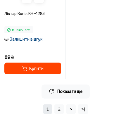
Ліхтар Ronix RH-4283
В наявності
Залишити відгук
89 ₴
Купити
Показати ще
1
2
>
>|