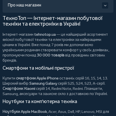
Про наш магазин
ТехноТоп — інтернет-магазин побутової
техніки та електроніки в Україні
Інтернет-магазин
tehnotop.ua
— це найширший асортимент
якісної побутової техніки та електроніки за найкращими
цінами в Україні. Вже понад 7 років ми допомагаємо
українським родинам створювати комфорт у своїх домівках,
пропонуючи понад
30 000 товарів
від провідних світових
брендів.
Смартфони та мобільні пристрої
Купити
смартфони Apple iPhone
останніх серій 16, 15, 14, 13.
Широкий вибір
Samsung Galaxy
серій S25, S24, S23, A-серії.
Смартфони Xiaomi
серій 14, Redmi Note, Redmi.
Планшети
,
Samsung, аксесуари та
захисне скло
з доставкою по Україні.
Ноутбуки та комп'ютерна техніка
Ноутбуки Apple MacBook
,
Acer
,
Asus
,
Dell
,
HP
,
Lenovo
,
MSI
для