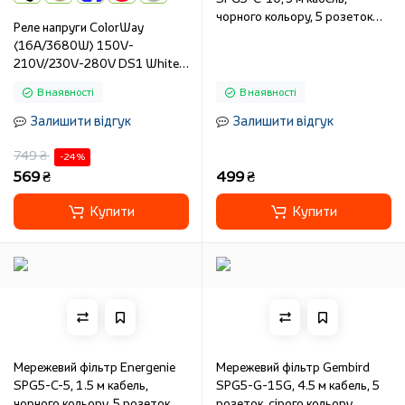
чорного кольору, 5 розеток
Реле напруги ColorWay
SPG5-C-10
(16A/3680W) 150V-
210V/230V-280V DS1 White
(CW-VR16-01D)
В наявності
В наявності
Залишити відгук
Залишити відгук
749 ₴
-24 %
569 ₴
499 ₴
Купити
Купити
Мережевий фільтр Energenie
Мережевий фільтр Gembird
SPG5-C-5, 1.5 м кабель,
SPG5-G-15G, 4.5 м кабель, 5
чорного кольору, 5 розеток
розеток, сірого кольору