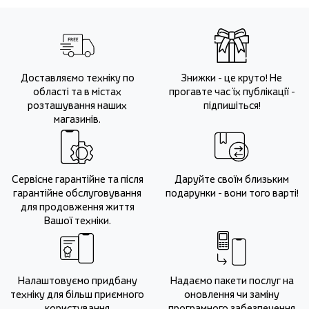
Доставляємо техніку по
Знижки - це круто! Не
області та в містах
прогавте час їх публікації -
розташування наших
підпишіться!
магазинів.
Сервісне гарантійне та після
Даруйте своїм близьким
гарантійне обслуговування
подарунки - вони того варті!
для продовження життя
Вашої техніки.
Налаштовуємо придбану
Надаємо пакети послуг на
техніку для більш приємного
оновлення чи заміну
користування
програмного забезпечення