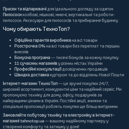
Праски та відпарювачі
для ідеального догляду за одягом.
Пилососи
колбові
,
мішкові
,
миючі
,
вертикальні
та
роботи-
пилососи
. Аксесуари для пилососів та прибирання будинку.
Чому обирають ТехноТоп?
Офіційна гарантія виробника
на всі товари
Розстрочка 0%
на всі товари без переплат та перших
внесків
Бонусна програма
— тисячі бонусів за кожну покупку
11 сучасних магазинів
у різних містах України
Професійні консультації
досвідчених продавців
Швидка доставка
кур'єром та до відділень Нової Пошти
Інтернет-магазин ТехноТоп
— це зручні покупки 24/7,
широкий асортимент, конкурентні ціни та надійний сервіс. Ми
пропонуємо
техніку для дому
, офісу, подарунків за
найкращими цінами в Україні. Постійні
акції
, знижки та
спеціальні пропозиції роблять покупки ще більш вигідними.
Замовляйте побутову техніку та електроніку в інтернет-
магазині
tehnotop.ua
— вашому надійному партнеру у
створенні комфорту та затишку у домі!