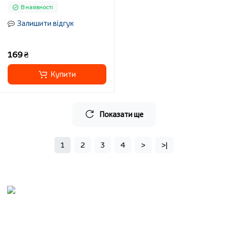
В наявності
Залишити відгук
169 ₴
Купити
Показати ще
1
2
3
4
>
>|