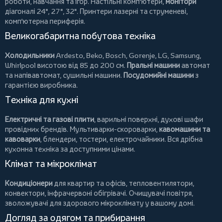
роботи, навчання та ігор. Настільні комп'ютери,
монітори
діагоналі 24", 27", 32".
Принтери
лазерні та струменеві,
комп'ютерна периферія.
Великогабаритна побутова техніка
Холодильники
Ardesto
,
Beko
,
Bosch
,
Gorenje
,
LG
,
Samsung
,
Whirlpool
висотою від 85 до 200 см.
Пральні машини
автомат
та напівавтомат,
сушильні машини
.
Посудомийні машини
з
гарантією виробника.
Техніка для кухні
Електричні та газові плити
, варильні поверхні, духові шафи
провідних брендів.
Мультиварки-скороварки
,
кавомашини та
кавоварки
,
блендери
,
тостери
,
електрочайники
. Вся дрібна
кухонна техніка за доступними цінами.
Клімат та мікроклімат
Кондиціонери
для квартир та офісів,
тепловентилятори
,
конвектори
,
інфрачервоні обігрівачі
.
Очищувачі повітря
,
зволожувачі для здорового мікроклімату у вашому домі.
Догляд за одягом та прибирання