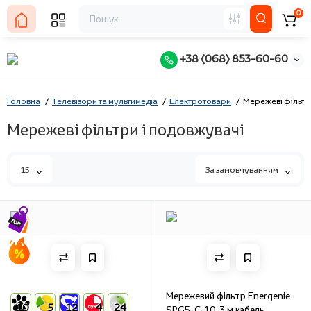
0
+38 (068) 853-60-60
Головна
Телевізори та мультимедіа
Електротовари
Мережеві фільтр
Мережеві фільтри і подовжувачі
15
За замовчуванням
Мережевий фільтр Energenie
10
5
12
4
24
SPG5-C-10, 3 м кабель,