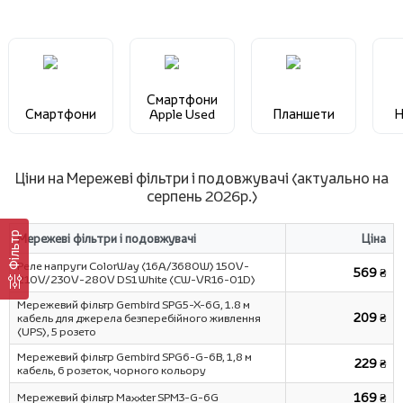
Смартфони
Смартфони
Apple Used
Планшети
Н
Ціни на Мережеві фільтри і подовжувачі (актуально на
серпень 2026р.)
Фільтр
Мережеві фільтри і подовжувачі
Ціна
Реле напруги ColorWay (16A/3680W) 150V-
569 ₴
210V/230V-280V DS1 White (CW-VR16-01D)
Мережевий фільтр Gembird SPG5-X-6G, 1.8 м
209 ₴
кабель для джерела безперебійного живлення
(UPS), 5 розето
Мережевий фільтр Gembird SPG6-G-6B, 1,8 м
229 ₴
кабель, 6 розеток, чорного кольору
Мережевий фільтр Maxxter SPM3-G-6G
169 ₴