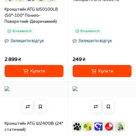
Кронштейн ATG W50100LB
(50"-100" Похило-
Поворотний-Дворичажний)
В наявності
В наявності
Залишити відгук
Залишити відгук
2 899 ₴
249 ₴
Купити
Купити
Кронштейн ATG W2400IB (24"
10
5
12
4
24
статичний)