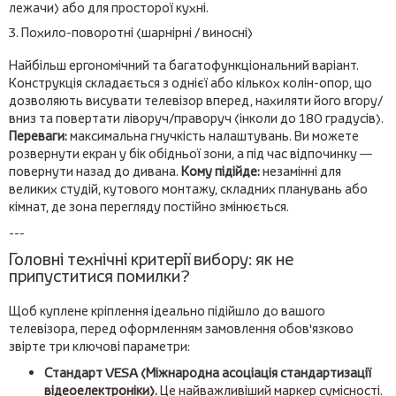
лежачи) або для просторої кухні.
3. Похило-поворотні (шарнірні / виносні)
Найбільш ергономічний та багатофункціональний варіант.
Конструкція складається з однієї або кількох колін-опор, що
дозволяють висувати телевізор вперед, нахиляти його вгору/
вниз та повертати ліворуч/праворуч (інколи до 180 градусів).
Переваги:
максимальна гнучкість налаштувань. Ви можете
розвернути екран у бік обідньої зони, а під час відпочинку —
повернути назад до дивана.
Кому підійде:
незамінні для
великих студій, кутового монтажу, складних планувань або
кімнат, де зона перегляду постійно змінюється.
---
Головні технічні критерії вибору: як не
припуститися помилки?
Щоб куплене кріплення ідеально підійшло до вашого
телевізора, перед оформленням замовлення обов'язково
звірте три ключові параметри:
Стандарт VESA (Міжнародна асоціація стандартизації
відеоелектроніки).
Це найважливіший маркер сумісності.