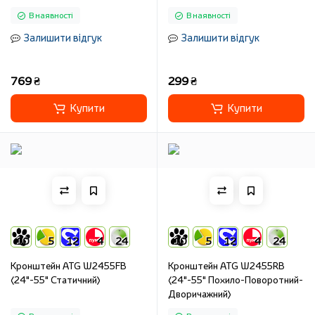
В наявності
В наявності
Залишити відгук
Залишити відгук
769 ₴
299 ₴
Купити
Купити
10
5
12
4
24
10
5
12
4
24
Кронштейн ATG W2455FB
Кронштейн ATG W2455RB
(24"-55" Статичний)
(24"-55" Похило-Поворотний-
Дворичажний)