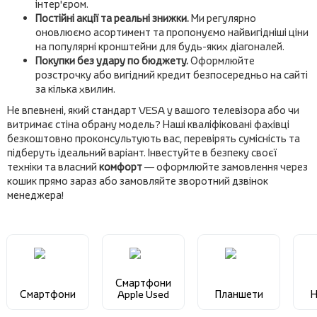
інтер'єром.
Постійні акції та реальні знижки.
Ми регулярно
оновлюємо асортимент та пропонуємо найвигідніші ціни
на популярні кронштейни для будь-яких діагоналей.
Покупки без удару по бюджету.
Оформлюйте
розстрочку або вигідний кредит безпосередньо на сайті
за кілька хвилин.
Не впевнені, який стандарт VESA у вашого телевізора або чи
витримає стіна обрану модель? Наші кваліфіковані фахівці
безкоштовно проконсультують вас, перевірять сумісність та
підберуть ідеальний варіант. Інвестуйте в безпеку своєї
техніки та власний
комфорт
— оформлюйте замовлення через
кошик прямо зараз або замовляйте зворотний дзвінок
менеджера!
Смартфони
Смартфони
Apple Used
Планшети
Н