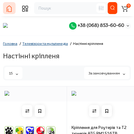
0
+38 (068) 853-60-60
Головна
Телевізори та мультимедіа
Настінні кріпленя
Настінні кріпленя
15
За замовчуванням
Кріплення для Роутерів та Т2
10
5
12
4
24
тюнерів ATG RM1516TB