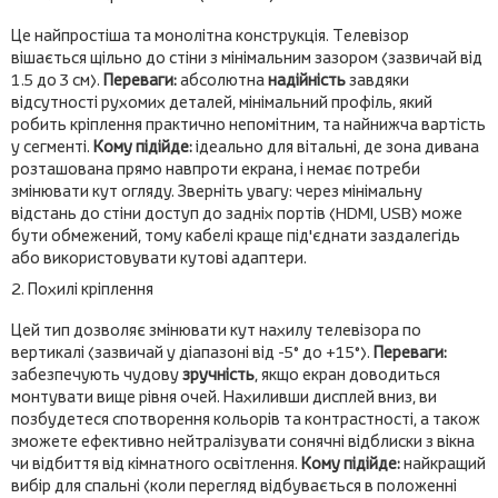
Це найпростіша та монолітна конструкція. Телевізор
вішається щільно до стіни з мінімальним зазором (зазвичай від
1.5 до 3 см).
Переваги:
абсолютна
надійність
завдяки
відсутності рухомих деталей, мінімальний профіль, який
робить кріплення практично непомітним, та найнижча вартість
у сегменті.
Кому підійде:
ідеально для вітальні, де зона дивана
розташована прямо навпроти екрана, і немає потреби
змінювати кут огляду. Зверніть увагу: через мінімальну
відстань до стіни доступ до задніх портів (HDMI, USB) може
бути обмежений, тому кабелі краще під'єднати заздалегідь
або використовувати кутові адаптери.
2. Похилі кріплення
Цей тип дозволяє змінювати кут нахилу телевізора по
вертикалі (зазвичай у діапазоні від -5° до +15°).
Переваги:
забезпечують чудову
зручність
, якщо екран доводиться
монтувати вище рівня очей. Нахиливши дисплей вниз, ви
позбудетеся спотворення кольорів та контрастності, а також
зможете ефективно нейтралізувати сонячні відблиски з вікна
чи відбиття від кімнатного освітлення.
Кому підійде:
найкращий
вибір для спальні (коли перегляд відбувається в положенні