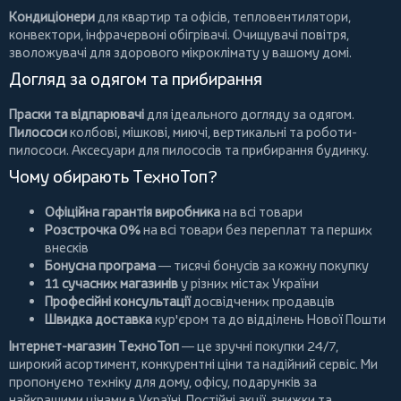
Кондиціонери
для квартир та офісів,
тепловентилятори
,
конвектори
,
інфрачервоні обігрівачі
.
Очищувачі повітря
,
зволожувачі для здорового мікроклімату у вашому домі.
Догляд за одягом та прибирання
Праски та відпарювачі
для ідеального догляду за одягом.
Пилососи
колбові
,
мішкові
,
миючі
,
вертикальні
та
роботи-
пилососи
. Аксесуари для пилососів та прибирання будинку.
Чому обирають ТехноТоп?
Офіційна гарантія виробника
на всі товари
Розстрочка 0%
на всі товари без переплат та перших
внесків
Бонусна програма
— тисячі бонусів за кожну покупку
11 сучасних магазинів
у різних містах України
Професійні консультації
досвідчених продавців
Швидка доставка
кур'єром та до відділень Нової Пошти
Інтернет-магазин ТехноТоп
— це зручні покупки 24/7,
широкий асортимент, конкурентні ціни та надійний сервіс. Ми
пропонуємо
техніку для дому
, офісу, подарунків за
найкращими цінами в Україні. Постійні
акції
, знижки та