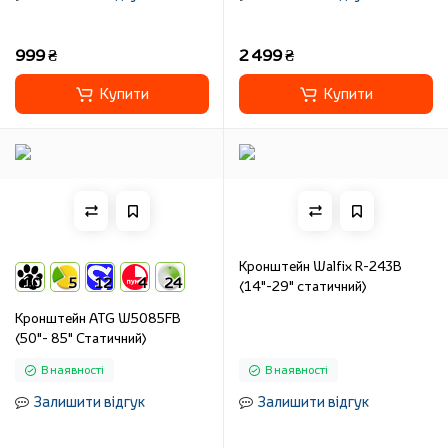
999 ₴
2 499 ₴
Купити
Купити
Кронштейн Walfix R-243B
10
5
12
4
24
(14"-29" статичний)
Кронштейн ATG W5085FB
(50"- 85" Статичний)
В наявності
В наявності
Залишити відгук
Залишити відгук