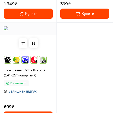
1 349 ₴
399 ₴
Купити
Купити
10
5
12
4
24
Кронштейн Walfix R-283B
(14"-29" повортний)
В наявності
Залишити відгук
699 ₴