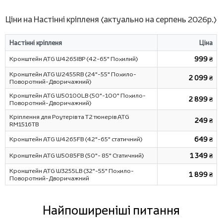
Ціни на Настінні кріпленя (актуально на серпень 2026р.)
Настінні кріпленя
Ціна
Кронштейн ATG W4265IBP (42-65" Похилий)
999 ₴
Кронштейн ATG W2455RB (24"-55" Похило-
2 099 ₴
Поворотний-Дворичажний)
Кронштейн ATG W50100LB (50"-100" Похило-
2 899 ₴
Поворотний-Дворичажний)
Кріплення для Роутерів та Т2 тюнерів ATG
249 ₴
RM1516TB
Кронштейн ATG W4265FB (42"-65" статичний)
649 ₴
Кронштейн ATG W5085FB (50"- 85" Статичний)
1 349 ₴
Кронштейн ATG W3255LB (32"-55" Похило-
1 899 ₴
Поворотний-Дворичажний
Найпоширеніші питання