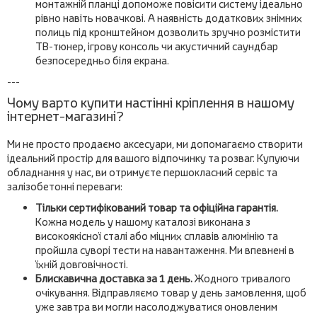
монтажній планці допоможе повісити систему ідеально
рівно навіть новачкові. А наявність додаткових знімних
полиць під кронштейном дозволить зручно розмістити
ТВ-тюнер, ігрову консоль чи акустичний саундбар
безпосередньо біля екрана.
---
Чому варто купити настінні кріплення в нашому
інтернет-магазині?
Ми не просто продаємо аксесуари, ми допомагаємо створити
ідеальний простір для вашого відпочинку та розваг. Купуючи
обладнання у нас, ви отримуєте першокласний сервіс та
залізобетонні переваги:
Тільки сертифікований товар та офіційна гарантія.
Кожна модель у нашому каталозі виконана з
високоякісної сталі або міцних сплавів алюмінію та
пройшла суворі тести на навантаження. Ми впевнені в
їхній довговічності.
Блискавична доставка за 1 день.
Жодного тривалого
очікування. Відправляємо товар у день замовлення, щоб
уже завтра ви могли насолоджуватися оновленим