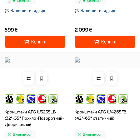
В наявності
В наявності
Залишити відгук
Залишити відгук
599 ₴
2 099 ₴
Купити
Купити
10
5
12
4
24
10
5
12
4
24
Кронштейн ATG W3255LB
Кронштейн ATG W4265FB
(32"-55" Похило-Поворотний-
(42"-65" статичний)
Дворичажний
В наявності
В наявності