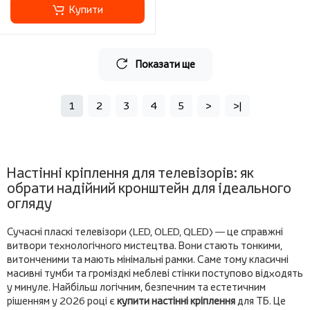
Купити
Показати ще
1
2
3
4
5
>
>|
Настінні кріплення для телевізорів: як
обрати надійний кронштейн для ідеального
огляду
Сучасні пласкі телевізори (LED, OLED, QLED) — це справжні
витвори технологічного мистецтва. Вони стають тонкими,
витонченими та мають мінімальні рамки. Саме тому класичні
масивні тумби та громіздкі меблеві стінки поступово відходять
у минуле. Найбільш логічним, безпечним та естетичним
рішенням у 2026 році є
купити настінні кріплення
для ТБ. Це