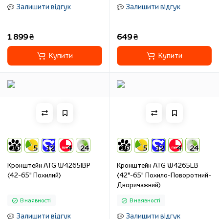
Залишити відгук
Залишити відгук
1 899 ₴
649 ₴
Купити
Купити
10
5
12
4
24
10
5
12
4
24
Кронштейн ATG W4265IBP
Кронштейн ATG W4265LB
(42-65" Похилий)
(42"-65" Похило-Поворотний-
Дворичажний)
В наявності
В наявності
Залишити відгук
Залишити відгук