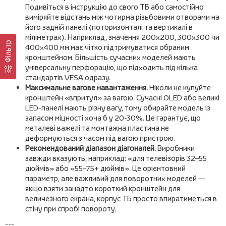
Подивіться в інструкцію до свого ТБ або самостійно
виміряйте відстань між чотирма різьбовими отворами на
його задній панелі (по горизонталі та вертикалі в
міліметрах). Наприклад, значення 200х200, 300х300 чи
Фільтр
400x400 мм має чітко підтримуватися обраним
кронштейном. Більшість сучасних моделей мають
універсальну перфорацію, що підходить під кілька
стандартів VESA одразу.
Максимальне вагове навантаження.
Ніколи не купуйте
кронштейн «впритул» за вагою. Сучасні OLED або великі
LED-панелі мають різну вагу, тому обирайте модель із
запасом міцності хоча б у 20-30%. Це гарантує, що
металеві важелі та монтажна пластина не
деформуються з часом під вагою пристрою.
Рекомендований діапазон діагоналей.
Виробники
завжди вказують, наприклад: «для телевізорів 32–55
дюймів» або «55–75+ дюймів». Це орієнтовний
параметр, але важливий для поворотних моделей —
якщо взяти занадто короткий кронштейн для
величезного екрана, корпус ТБ просто впиратиметься в
стіну при спробі повороту.
---