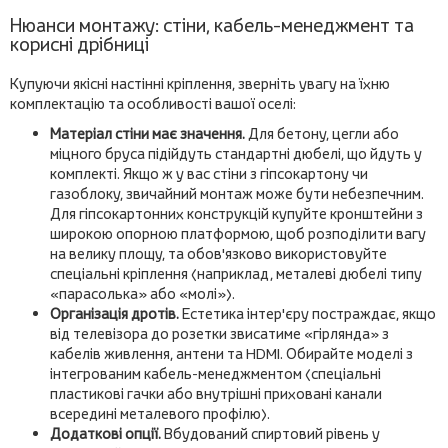
Нюанси монтажу: стіни, кабель-менеджмент та
корисні дрібниці
Купуючи якісні настінні кріплення, зверніть увагу на їхню
комплектацію та особливості вашої оселі:
Матеріал стіни має значення.
Для бетону, цегли або
міцного бруса підійдуть стандартні дюбелі, що йдуть у
комплекті. Якщо ж у вас стіни з гіпсокартону чи
газоблоку, звичайний монтаж може бути небезпечним.
Для гіпсокартонних конструкцій купуйте кронштейни з
широкою опорною платформою, щоб розподілити вагу
на велику площу, та обов'язково використовуйте
спеціальні кріплення (наприклад, металеві дюбелі типу
«парасолька» або «молі»).
Організація дротів.
Естетика інтер'єру постраждає, якщо
від телевізора до розетки звисатиме «гірлянда» з
кабелів живлення, антени та HDMI. Обирайте моделі з
інтегрованим кабель-менеджментом (спеціальні
пластикові гачки або внутрішні приховані канали
всередині металевого профілю).
Додаткові опції.
Вбудований спиртовий рівень у