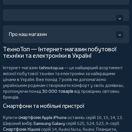
Про наш магазин
ТехноТоп — інтернет-магазин побутової
техніки та електроніки в Україні
Інтернет-магазин
tehnotop.ua
— це найширший асортимент
якісної побутової техніки та електроніки за найкращими
цінами в Україні. Вже понад 7 років ми допомагаємо
українським родинам створювати комфорт у своїх домівках,
пропонуючи понад
30 000 товарів
від провідних світових
брендів.
Смартфони та мобільні пристрої
Купити
смартфони Apple iPhone
останніх серій 16, 15, 14, 13.
Широкий вибір
Samsung Galaxy
серій S25, S24, S23, A-серії.
Смартфони Xiaomi
серій 14, Redmi Note, Redmi.
Планшети
,