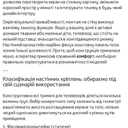
дозволяє перетворити екран на стильну картину, звільнити
корисний простір у кімнаті та інтегрувати техніку в будь-який
дизайн інтер'єру.
Окрім візуальної привабливості, монтаж на стіну виконує
важливу захисну функцію. Якщо у вашому домі є активні
домашні тварини або маленькі діти, телевізор, що стоїть на
низькій підставці, знаходиться в зоні підвищеного ризику.
Настінний кронштейн надійно фіксує коштовну панель поза
зоною їхньої досяжності. Проте, щоб конструкція трималася
міцно, а перегляд приносив справжній
комфорт
, необхідно
правильно зорієнтуватися в різноманітності моделей.
---
Класифікація настінних кріплень: обираємо під
свій сценарій використання
Конструктивно всі тримачі для телевізорів діляться на кілька
великих груп. Вибір конкретного типу залежить від геометрії
вашої кімнати, висоти розташування екрана та того, скільки
людей одночасно дивитимуться на дисплей з різних кутів
приміщення.
1. Фіксовані кронштейни (статичні)