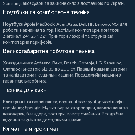
Samsung, аксесуари та
захисне скло
з доставкою по Україні.
Ноутбуки та комп'ютерна техніка
Ноутбуки Apple MacBook
,
Acer
,
Asus
,
Dell
,
HP
,
Lenovo
,
MSI
для
роботи, навчання та ігор. Настільні комп'ютери,
монітори
діагоналі 24", 27", 32".
Принтери
лазерні та струменеві,
комп'ютерна периферія.
Великогабаритна побутова техніка
Холодильники
Ardesto
,
Beko
,
Bosch
,
Gorenje
,
LG
,
Samsung
,
Whirlpool
висотою від 85 до 200 см.
Пральні машини
автомат
та напівавтомат,
сушильні машини
.
Посудомийні машини
з
гарантією виробника.
Техніка для кухні
Електричні та газові плити
, варильні поверхні, духові шафи
провідних брендів.
Мультиварки-скороварки
,
кавомашини та
кавоварки
,
блендери
,
тостери
,
електрочайники
. Вся дрібна
кухонна техніка за доступними цінами.
Клімат та мікроклімат