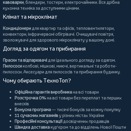
кавоварки
,
блендери
,
тостери
,
електрочайники
. Вся дрібна
кухонна техніка за доступними цінами.
Клімат та мікроклімат
Кондиціонери
для квартир та офісів,
тепловентилятори
,
конвектори
,
інфрачервоні обігрівачі
.
Очищувачі повітря
,
зволожувачі для здорового мікроклімату у вашому домі.
Догляд за одягом та прибирання
Праски та відпарювачі
для ідеального догляду за одягом.
Пилососи
колбові
,
мішкові
,
миючі
,
вертикальні
та
роботи-
пилососи
. Аксесуари для пилососів та прибирання будинку.
Чому обирають ТехноТоп?
Офіційна гарантія виробника
на всі товари
Розстрочка 0%
на всі товари без переплат та перших
внесків
Бонусна програма
— тисячі бонусів за кожну покупку
11 сучасних магазинів
у різних містах України
Професійні консультації
досвідчених продавців
Швидка доставка
кур'єром та до відділень Нової Пошти