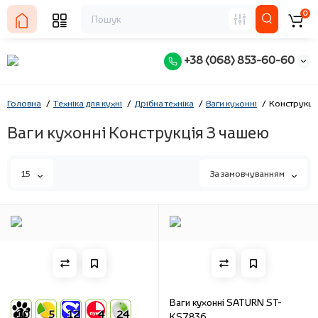
0
+38 (068) 853-60-60
Головна
Техніка для кухні
Дрібна техніка
Ваги кухонні
Конструкці
Ваги кухонні Конструкція З чашею
15
За замовчуванням
Ваги кухонні SATURN ST-
10
5
12
4
24
KS7836