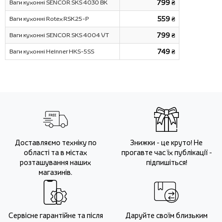
Ваги кухонні SENCOR SKS 4030 BK
799 ₴
Ваги кухонні Rotex RSK25-P
559 ₴
Ваги кухонні SENCOR SKS 4004 VT
799 ₴
Ваги кухонні Heinner HKS-5SS
749 ₴
Доставляємо техніку по
Знижки - це круто! Не
області та в містах
прогавте час їх публікації -
розташування наших
підпишіться!
магазинів.
Сервісне гарантійне та після
Даруйте своїм близьким