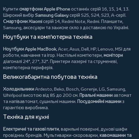
Купити
смартфони Apple iPhone
останніх серій 16, 15, 14, 13.
Широкий вибір
Samsung Galaxy
серій S25, S24, S23, A-серії.
Смартфони Xiaomi
серій 14, Redmi Note, Redmi.
Планшети
,
Samsung, аксесуари та
захисне скло
з доставкою по Україні.
Ноутбуки та комп'ютерна техніка
Ноутбуки Apple MacBook
,
Acer
,
Asus
,
Dell
,
HP
,
Lenovo
,
MSI
для
роботи, навчання та ігор. Настільні комп'ютери,
монітори
діагоналі 24", 27", 32".
Принтери
лазерні та струменеві,
комп'ютерна периферія.
Великогабаритна побутова техніка
Холодильники
Ardesto
,
Beko
,
Bosch
,
Gorenje
,
LG
,
Samsung
,
Whirlpool
висотою від 85 до 200 см.
Пральні машини
автомат
та напівавтомат,
сушильні машини
.
Посудомийні машини
з
гарантією виробника.
Техніка для кухні
Електричні та газові плити
, варильні поверхні, духові шафи
провідних брендів.
Мультиварки-скороварки
,
кавомашини та