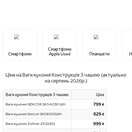
Смартфони
Смартфони
Apple Used
Планшети
Н
Ціни на Ваги кухонні Конструкція З чашею (актуально
на серпень 2026р.)
Ваги кухонні Конструкція З чашею
Ціна
Ваги кухонні SENCOR SKS 4030 WH
799 ₴
Ваги кухоннi Sencor SKS4001WH
629 ₴
Ваги кухонні Zelmer ZKS1451
999 ₴