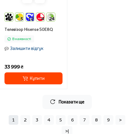
10
5
12
4
24
Телевізор Hisense 50E8Q
В наявності
Залишити відгук
33 999 ₴
Купити
Показати ще
1
2
3
4
5
6
7
8
9
>
>|