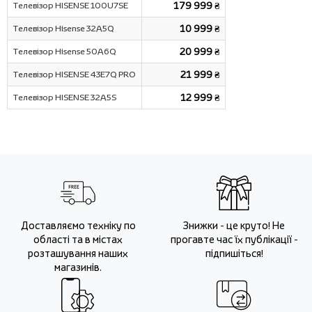
Телевізор HISENSE 100U7SE
179 999 ₴
Телевізор Hisense 32A5Q
10 999 ₴
Телевізор Hisense 50A6Q
20 999 ₴
Телевізор HISENSE 43E7Q PRO
21 999 ₴
Телевізор HISENSE 32A5S
12 999 ₴
Доставляємо техніку по
Знижки - це круто! Не
області та в містах
прогавте час їх публікації -
розташування наших
підпишіться!
магазинів.