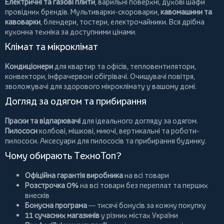
Електричні та газові плити
, варильні поверхні, духові шафи
провідних брендів.
Мультиварки-скороварки
,
кавомашини та
кавоварки
,
блендери
,
тостери
,
електрочайники
. Вся дрібна
кухонна техніка за доступними цінами.
Клімат та мікроклімат
Кондиціонери
для квартир та офісів,
тепловентилятори
,
конвектори
,
інфрачервоні обігрівачі
.
Очищувачі повітря
,
зволожувачі для здорового мікроклімату у вашому домі.
Догляд за одягом та прибирання
Праски та відпарювачі
для ідеального догляду за одягом.
Пилососи
колбові
,
мішкові
,
миючі
,
вертикальні
та
роботи-
пилососи
. Аксесуари для пилососів та прибирання будинку.
Чому обирають ТехноТоп?
Офіційна гарантія виробника
на всі товари
Розстрочка 0%
на всі товари без переплат та перших
внесків
Бонусна програма
— тисячі бонусів за кожну покупку
11 сучасних магазинів
у різних містах України