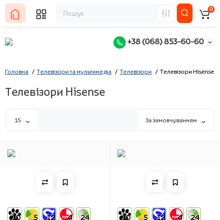
0
+38 (068) 853-60-60
Головна
Телевізори та мультимедіа
Телевізори
Телевізори Hisense
Телевізори Hisense
15
За замовчуванням
10
5
12
4
24
10
5
12
4
24