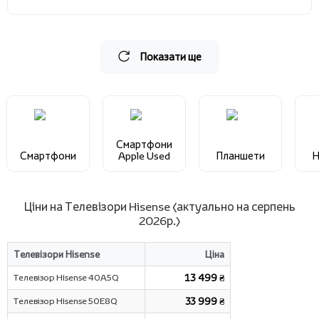
Показати ще
Смартфони
Смартфони
Apple Used
Планшети
Н
Ціни на Телевізори Hisense (актуально на серпень
2026р.)
Телевізори Hisense
Ціна
Телевізор Hisense 40A5Q
13 499 ₴
Телевізор Hisense 50E8Q
33 999 ₴