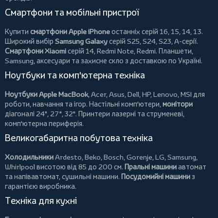
Смартфони та мобільні пристрої
Купити
смартфони Apple iPhone
останніх серій 16, 15, 14, 13.
Широкий вибір
Samsung Galaxy
серій S25, S24, S23, A-серії.
Смартфони Xiaomi
серій 14, Redmi Note, Redmi.
Планшети
,
Samsung, аксесуари та
захисне скло
з доставкою по Україні.
Ноутбуки та комп'ютерна техніка
Ноутбуки Apple MacBook
,
Acer
,
Asus
,
Dell
,
HP
,
Lenovo
,
MSI
для
роботи, навчання та ігор. Настільні комп'ютери,
монітори
діагоналі 24", 27", 32".
Принтери
лазерні та струменеві,
комп'ютерна периферія.
Великогабаритна побутова техніка
Холодильники
Ardesto
,
Beko
,
Bosch
,
Gorenje
,
LG
,
Samsung
,
Whirlpool
висотою від 85 до 200 см.
Пральні машини
автомат
та напівавтомат,
сушильні машини
.
Посудомийні машини
з
гарантією виробника.
Техніка для кухні