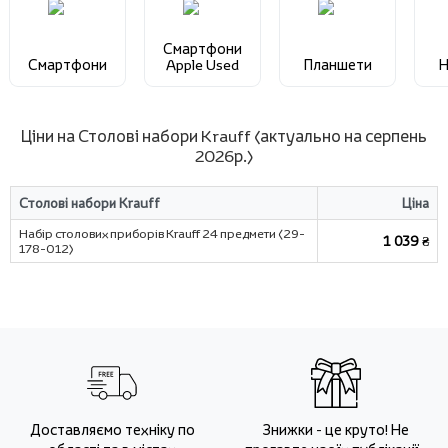
Смартфони
Смартфони
Apple Used
Планшети
Н
Ціни на Столові набори Krauff (актуально на серпень
2026р.)
Столові набори Krauff
Ціна
Набір столових приборів Krauff 24 предмети (29-
1 039 ₴
178-012)
Доставляємо техніку по
Знижки - це круто! Не