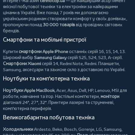
Інтернет-магазин
tehnotop.ua
— це найширший асортимент
якісної побутової техніки та електроніки за найкращими
цінами в Україні. Вже понад 7 років ми допомагаємо
українським родинам створювати комфорт у своїх домівках,
пропонуючи понад
30 000 товарів
від провідних світових
брендів.
Смартфони та мобільні пристрої
Купити
смартфони Apple iPhone
останніх серій 16, 15, 14, 13.
Широкий вибір
Samsung Galaxy
серій S25, S24, S23, A-серії.
Смартфони Xiaomi
серій 14, Redmi Note, Redmi.
Планшети
,
Samsung, аксесуари та
захисне скло
з доставкою по Україні.
Ноутбуки та комп'ютерна техніка
Ноутбуки Apple MacBook
,
Acer
,
Asus
,
Dell
,
HP
,
Lenovo
,
MSI
для
роботи, навчання та ігор. Настільні комп'ютери,
монітори
діагоналі 24", 27", 32".
Принтери
лазерні та струменеві,
комп'ютерна периферія.
Великогабаритна побутова техніка
Холодильники
Ardesto
,
Beko
,
Bosch
,
Gorenje
,
LG
,
Samsung
,