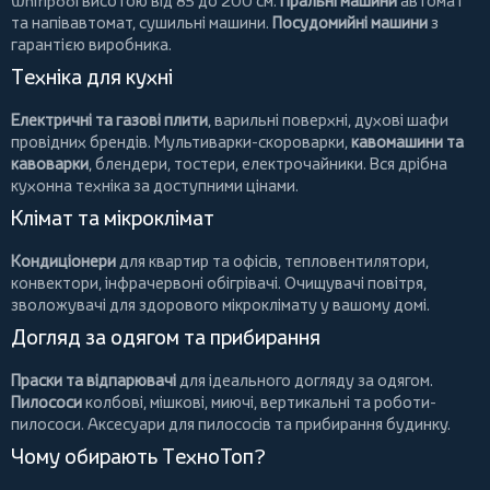
Whirlpool
висотою від 85 до 200 см.
Пральні машини
автомат
та напівавтомат,
сушильні машини
.
Посудомийні машини
з
гарантією виробника.
Техніка для кухні
Електричні та газові плити
, варильні поверхні, духові шафи
провідних брендів.
Мультиварки-скороварки
,
кавомашини та
кавоварки
,
блендери
,
тостери
,
електрочайники
. Вся дрібна
кухонна техніка за доступними цінами.
Клімат та мікроклімат
Кондиціонери
для квартир та офісів,
тепловентилятори
,
конвектори
,
інфрачервоні обігрівачі
.
Очищувачі повітря
,
зволожувачі для здорового мікроклімату у вашому домі.
Догляд за одягом та прибирання
Праски та відпарювачі
для ідеального догляду за одягом.
Пилососи
колбові
,
мішкові
,
миючі
,
вертикальні
та
роботи-
пилососи
. Аксесуари для пилососів та прибирання будинку.
Чому обирають ТехноТоп?