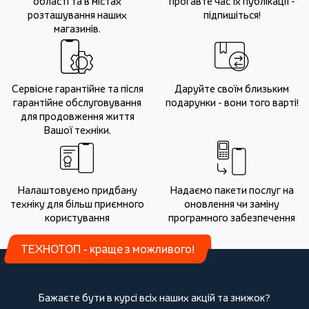
області та в містах
прогавте час їх публікації -
розташування наших
підпишіться!
магазинів.
Сервісне гарантійне та після
Даруйте своїм близьким
гарантійне обслуговування
подарунки - вони того варті!
для продовження життя
Вашої техніки.
Налаштовуємо придбану
Надаємо пакети послуг на
техніку для більш приємного
оновлення чи заміну
користування
програмного забезпечення
ТЕХНОТОП - краще з можливого!
Бажаєте бути в курсі всіх наших акцій та знижок?