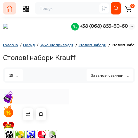
0
+38 (068) 853-60-60
Головна
Посуд
Кухонне приладдя
Столові набори
Столові набори
Столові набори Krauff
15
За замовчуванням
10
5
12
4
24