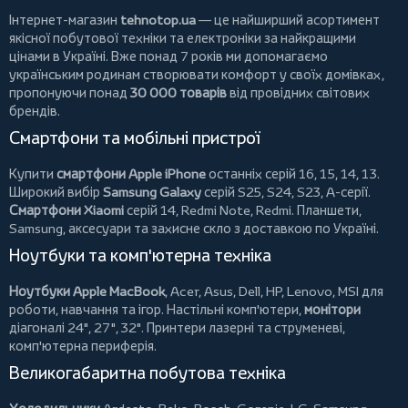
Інтернет-магазин
tehnotop.ua
— це найширший асортимент
якісної побутової техніки та електроніки за найкращими
цінами в Україні. Вже понад 7 років ми допомагаємо
українським родинам створювати комфорт у своїх домівках,
пропонуючи понад
30 000 товарів
від провідних світових
брендів.
Смартфони та мобільні пристрої
Купити
смартфони Apple iPhone
останніх серій 16, 15, 14, 13.
Широкий вибір
Samsung Galaxy
серій S25, S24, S23, A-серії.
Смартфони Xiaomi
серій 14, Redmi Note, Redmi.
Планшети
,
Samsung, аксесуари та
захисне скло
з доставкою по Україні.
Ноутбуки та комп'ютерна техніка
Ноутбуки Apple MacBook
,
Acer
,
Asus
,
Dell
,
HP
,
Lenovo
,
MSI
для
роботи, навчання та ігор. Настільні комп'ютери,
монітори
діагоналі 24", 27", 32".
Принтери
лазерні та струменеві,
комп'ютерна периферія.
Великогабаритна побутова техніка