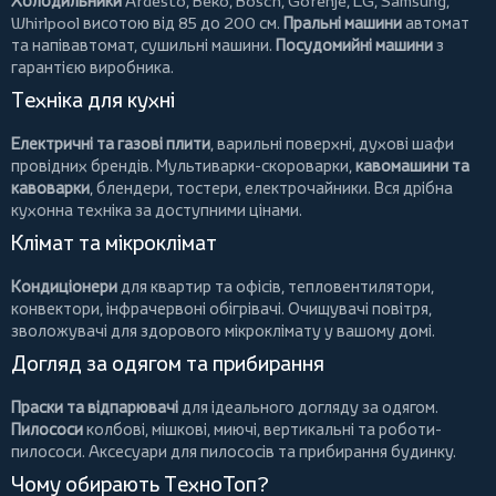
Холодильники
Ardesto
,
Beko
,
Bosch
,
Gorenje
,
LG
,
Samsung
,
Whirlpool
висотою від 85 до 200 см.
Пральні машини
автомат
та напівавтомат,
сушильні машини
.
Посудомийні машини
з
гарантією виробника.
Техніка для кухні
Електричні та газові плити
, варильні поверхні, духові шафи
провідних брендів.
Мультиварки-скороварки
,
кавомашини та
кавоварки
,
блендери
,
тостери
,
електрочайники
. Вся дрібна
кухонна техніка за доступними цінами.
Клімат та мікроклімат
Кондиціонери
для квартир та офісів,
тепловентилятори
,
конвектори
,
інфрачервоні обігрівачі
.
Очищувачі повітря
,
зволожувачі для здорового мікроклімату у вашому домі.
Догляд за одягом та прибирання
Праски та відпарювачі
для ідеального догляду за одягом.
Пилососи
колбові
,
мішкові
,
миючі
,
вертикальні
та
роботи-
пилососи
. Аксесуари для пилососів та прибирання будинку.
Чому обирають ТехноТоп?