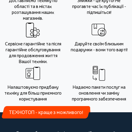
Доставляємо техніку по
Знижки - це круто! Не
області та в містах
прогавте час їх публікації -
розташування наших
підпишіться!
магазинів.
Сервісне гарантійне та після
Даруйте своїм близьким
гарантійне обслуговування
подарунки - вони того варті!
для продовження життя
Вашої техніки.
Налаштовуємо придбану
Надаємо пакети послуг на
техніку для більш приємного
оновлення чи заміну
користування
програмного забезпечення
ТЕХНОТОП - краще з можливого!