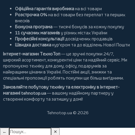
Офіційна гарантія виробника
на всі товари
Розстрочка 0%
на всі товари без переплат та перших
внесків
Бонусна програма
— тисячі бонусів за кожну покупку
11 сучасних магазинів
у різних містах України
Професійні консультації
досвідчених продавців
Швидка доставка
кур'єром та до відділень Нової Пошти
Інтернет-магазин ТехноТоп
— це зручні покупки 24/7,
широкий асортимент, конкурентні ціни та надійний сервіс. Ми
пропонуємо
техніку для дому
, офісу, подарунків за
найкращими цінами в Україні. Постійні
акції
, знижки та
спеціальні пропозиції роблять покупки ще більш вигідними.
Замовляйте побутову техніку та електроніку в інтернет-
магазині
tehnotop.ua
— вашому надійному партнеру у
створенні комфорту та затишку у домі!
Tehnotop.ua © 2026
←
✕