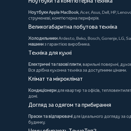
Ноутбуки та комп'ютерна техніка
Ноутбуки Apple MacBook
,
Acer
,
Asus
,
Dell
,
HP
,
Lenov
струменеві, комп'ютерна периферія.
Великогабаритна побутова техніка
Холодильники
Ardesto
,
Beko
,
Bosch
,
Gorenje
,
LG
,
Sa
машини
з гарантією виробника.
Техніка для кухні
Електричні та газові плити
, варильні поверхні, дух
Вся дрібна кухонна техніка за доступними цінами.
Клімат та мікроклімат
Кондиціонери
для квартир та офісів,
тепловентиля
домі.
Догляд за одягом та прибирання
Праски та відпарювачі
для ідеального догляду за о
будинку.
Чому обирають ТехноТоп?