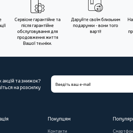
е
Сервісне гарантійне та
Даруйте своїм близьким
На
ції
після гарантійне
подарунки - вони того
обслуговування для
варті!
пр
продовження життя
Вашої техніки.
х акцій та знижок?
іться на розсилку
ація
Покупцям
Популяр
Контакти
Смартфо