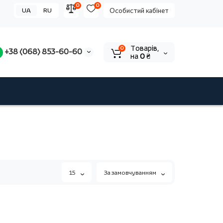
0
0
UA
RU
Особистий кабінет
Tоварів,
0
+38 (068) 853-60-60
на
0 ₴
15
За замовчуванням