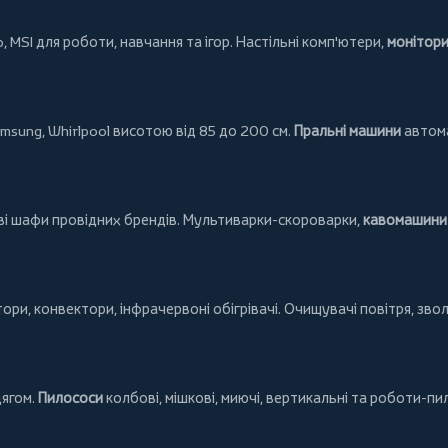
o
,
MSI
для роботи, навчання та ігор. Настільні комп'ютери,
монітор
msung
,
Whirlpool
висотою від 85 до 200 см.
Пральні машини
автома
ові шафи провідних брендів.
Мультиварки-скороварки
,
кавомашини 
тори
,
конвектори
,
інфрачервоні обігрівачі
.
Очищувачі повітря
, зво
дягом.
Пилососи
колбові
,
мішкові
,
миючі
,
вертикальні
та
роботи-пи