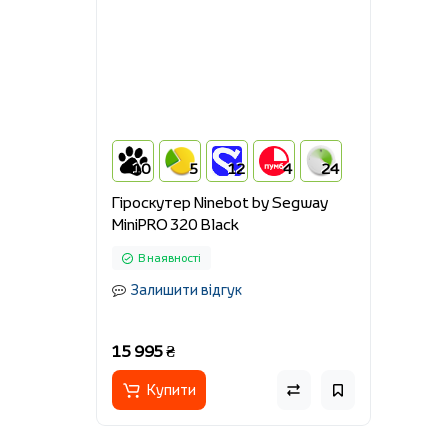
10
5
12
4
24
Гіроскутер Ninebot by Segway
MiniPRO 320 Black
В наявності
Залишити відгук
15 995 ₴
Купити