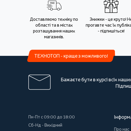
Доставляємо техніку по
Знижки - це круто! Н
області та в містах
прогавте час їх публіка
розташування наших
- підпишіться!
магазинів.
ТЕХНОТОП - краще з можливого!
Бажаєте бути в курсі всіх наши
Підпиш
Інформ
Пн-Пт с 09:00 до 18:00
Сб-Нд - Вихідний
Про нас