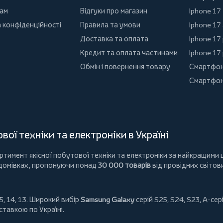
ам
Відгуки про магазин
Iphone 17
 конфіденційності
Правила та умови
Iphone 17 
Доставка та оплата
Iphone 17
Кредит та оплата частинами
Iphone 17
Обмін і повернення товару
Смартфон
Смартфон
ої техніки та електроніки в Україні
имент якісної побутової техніки та електроніки за найкращими ц
 домівках, пропонуючи понад
30 000 товарів
від провідних світов
5, 14, 13. Широкий вибір
Samsung Galaxy
серій S25, S24, S23, A-сері
ставкою по Україні.