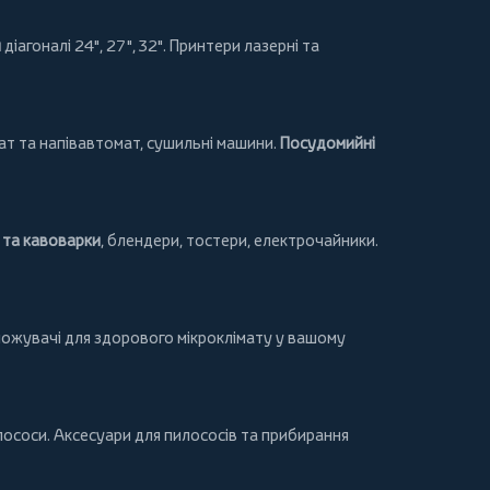
и
діагоналі 24", 27", 32".
Принтери
лазерні та
т та напівавтомат,
сушильні машини
.
Посудомийні
та кавоварки
,
блендери
,
тостери
,
електрочайники
.
ложувачі для здорового мікроклімату у вашому
лососи
. Аксесуари для пилососів та прибирання