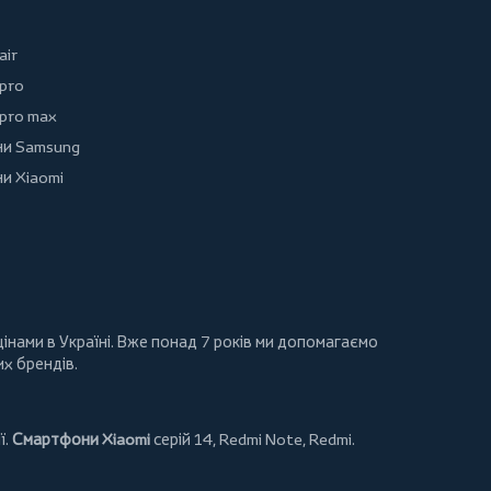
air
 pro
 pro max
и Samsung
и Xiaomi
інами в Україні. Вже понад 7 років ми допомагаємо
их брендів.
ї.
Смартфони Xiaomi
серій 14, Redmi Note, Redmi.