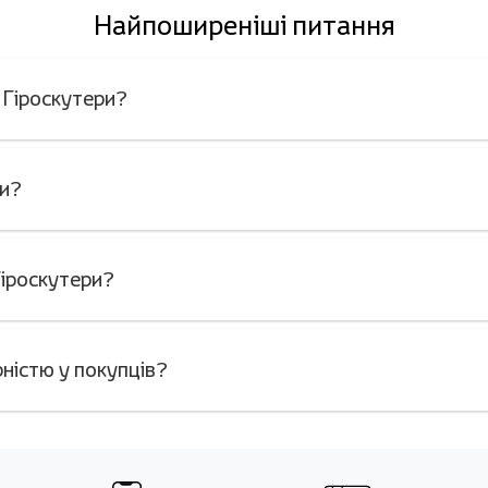
Найпоширеніші питання
і Гіроскутери?
ри?
Гіроскутери?
ністю у покупців?