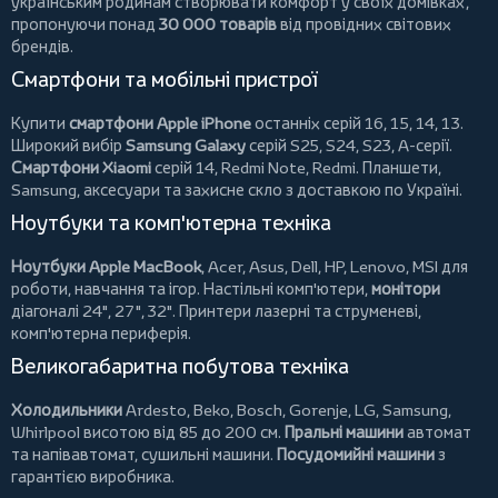
українським родинам створювати комфорт у своїх домівках,
пропонуючи понад
30 000 товарів
від провідних світових
брендів.
Смартфони та мобільні пристрої
Купити
смартфони Apple iPhone
останніх серій 16, 15, 14, 13.
Широкий вибір
Samsung Galaxy
серій S25, S24, S23, A-серії.
Смартфони Xiaomi
серій 14, Redmi Note, Redmi.
Планшети
,
Samsung, аксесуари та
захисне скло
з доставкою по Україні.
Ноутбуки та комп'ютерна техніка
Ноутбуки Apple MacBook
,
Acer
,
Asus
,
Dell
,
HP
,
Lenovo
,
MSI
для
роботи, навчання та ігор. Настільні комп'ютери,
монітори
діагоналі 24", 27", 32".
Принтери
лазерні та струменеві,
комп'ютерна периферія.
Великогабаритна побутова техніка
Холодильники
Ardesto
,
Beko
,
Bosch
,
Gorenje
,
LG
,
Samsung
,
Whirlpool
висотою від 85 до 200 см.
Пральні машини
автомат
та напівавтомат,
сушильні машини
.
Посудомийні машини
з
гарантією виробника.