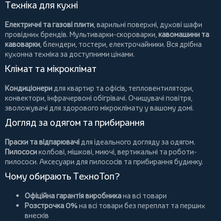
Техніка для кухні
Електричні та газові плити
, варильні поверхні, духові шафи
провідних брендів.
Мультиварки-скороварки
,
кавомашини та
кавоварки
,
блендери
,
тостери
,
електрочайники
. Вся дрібна
кухонна техніка за доступними цінами.
Клімат та мікроклімат
Кондиціонери
для квартир та офісів,
тепловентилятори
,
конвектори
,
інфрачервоні обігрівачі
.
Очищувачі повітря
,
зволожувачі для здорового мікроклімату у вашому домі.
Догляд за одягом та прибирання
Праски та відпарювачі
для ідеального догляду за одягом.
Пилососи
колбові
,
мішкові
,
миючі
,
вертикальні
та
роботи-
пилососи
. Аксесуари для пилососів та прибирання будинку.
Чому обирають ТехноТоп?
Офіційна гарантія виробника
на всі товари
Розстрочка 0%
на всі товари без переплат та перших
внесків