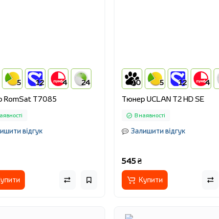
5
12
4
24
10
5
12
4
р RomSat T7085
Тюнер UCLAN T2 HD SE
аявності
В наявності
ишити відгук
Залишити відгук
545 ₴
упити
Купити