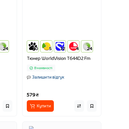
24
10
5
12
4
24
Тюнер WorldVision T644D2 Fm
В наявності
Залишити відгук
579 ₴
Купити