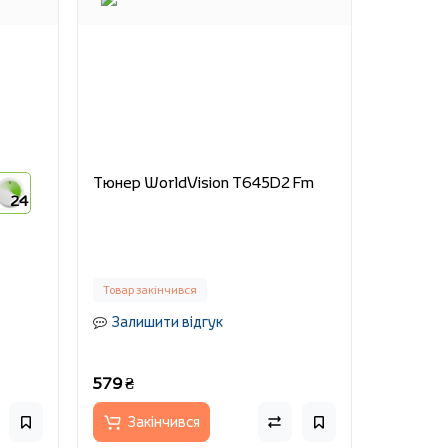
Тюнер WorldVision T645D2 Fm
24
Товар закінчився
Залишити відгук
579 ₴
Закінчився