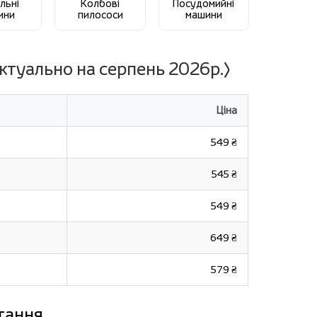
льні
Колбові
Посудомийні
ини
пилососи
машини
ктуально на серпень 2026р.)
Ціна
549 ₴
545 ₴
549 ₴
649 ₴
579 ₴
тання