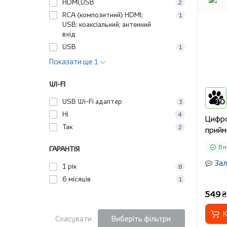
HDMI,USB
2
RCA (композитний) HDMI;
1
USB; коаксіальний; антенний
вхід
USB
1
Показати ще 1
WI-FI
USB Wi-Fi адаптер
10
3
Ні
4
Цифро
Так
2
прийм
В н
ГАРАНТІЯ
Зал
1 рік
8
6 місяців
1
549 ₴
К
Скасувати
Виберіть фільтри