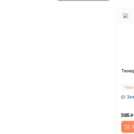
Тюнер
Товар
Зал
595 ₴
З