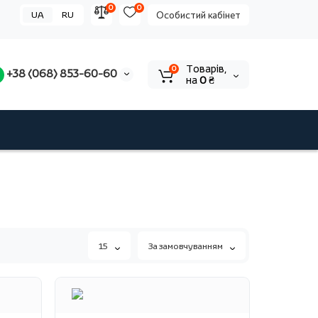
0
0
UA
RU
Особистий кабінет
Tоварів,
0
+38 (068) 853-60-60
на
0 ₴
15
За замовчуванням