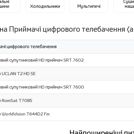
альні
Суши
шини
Холодильники
Мультипечі
маш
 на Приймачі цифрового телебачення (а
ачі цифрового телебачення
вий супутниковий HD приймач SRT 7602
 UCLAN T2 HD SE
вий супутниковий HD приймач SRT 7600
 RomSat T7085
 WorldVision T644D2 Fm
Найпоширеніші пи