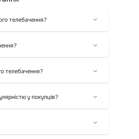
вого телебачення?
чення?
ого телебачення?
улярністю у покупців?