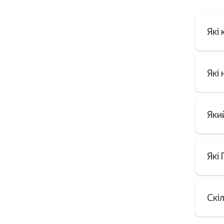
Які
Які
Яки
Які
Скі