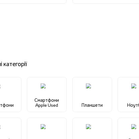
і категорії
Смартфони
ртфони
Apple Used
Планшети
Ноут