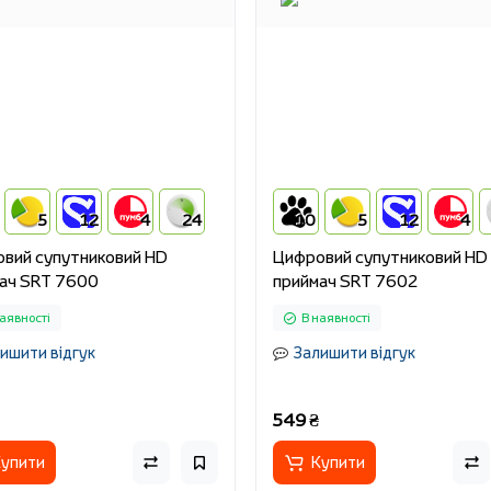
5
12
4
24
10
5
12
4
вий супутниковий HD
Цифровий супутниковий HD
ач SRT 7600
приймач SRT 7602
аявності
В наявності
ишити відгук
Залишити відгук
549 ₴
упити
Купити