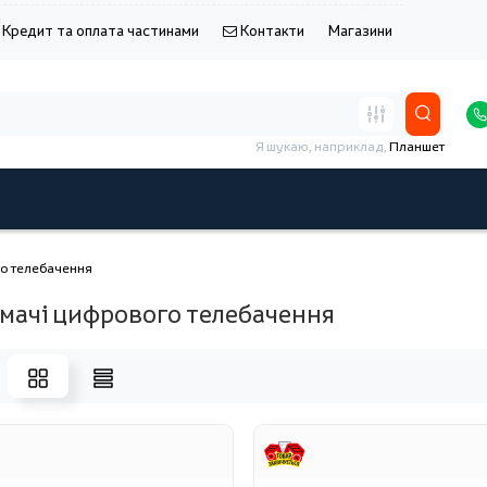
Кредит та оплата частинами
Контакти
Магазини
Я шукаю, наприклад,
Планшет
о телебачення
мачі цифрового телебачення