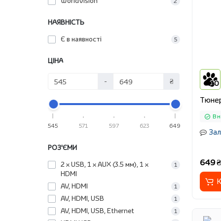
WorldVision
2
НАЯВНІСТЬ
Є в наявності
5
ЦІНА
-
₴
10
Тюне
В н
545
571
597
623
649
Зал
РОЗ'ЄМИ
649 ₴
2 x USB, 1 х AUX (3.5 мм), 1 х
1
HDMI
К
AV, HDMI
1
AV, HDMI, USB
1
AV, HDMI, USB, Ethernet
1