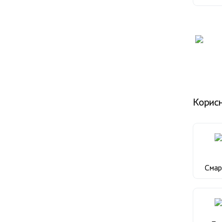
Корисн
Сма