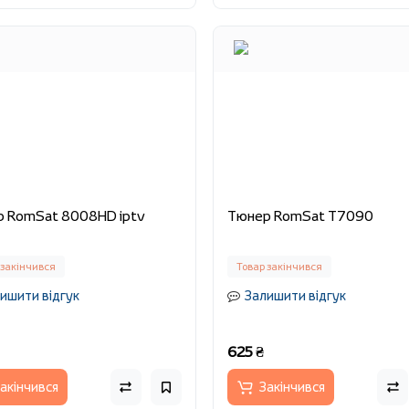
 RomSat 8008HD iptv
Тюнер RomSat T7090
 закінчився
Товар закінчився
ишити відгук
Залишити відгук
625 ₴
акінчився
Закінчився