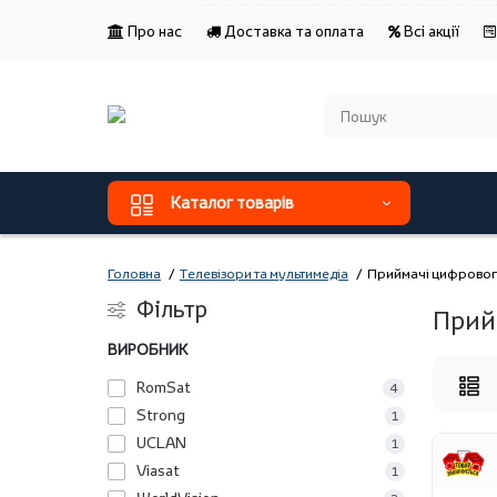
Про нас
Доставка та оплата
Всі акції
Каталог товарів
Головна
Телевізори та мультимедіа
Приймачі цифровог
Фільтр
Прий
ВИРОБНИК
RomSat
4
Strong
1
UCLAN
1
Viasat
1