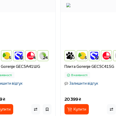
5
12
4
24
10
5
12
4
 Gorenje GEC5A41WG
Плита Gorenje GEC5C41SG
аявності
В наявності
ишити відгук
Залишити відгук
9 ₴
20 399 ₴
упити
Купити