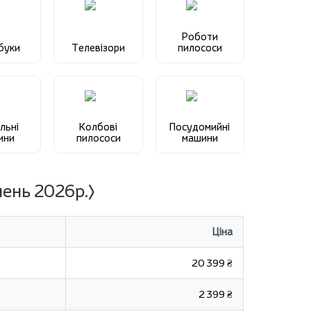
Роботи
буки
Телевізори
пилососи
льні
Колбові
Посудомийні
ини
пилососи
машини
пень 2026р.)
Ціна
20 399 ₴
2 399 ₴