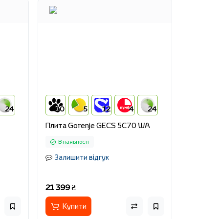
24
10
5
12
4
24
Плита Gorenje GECS 5C70 WA
В наявності
Залишити відгук
21 399 ₴
Купити