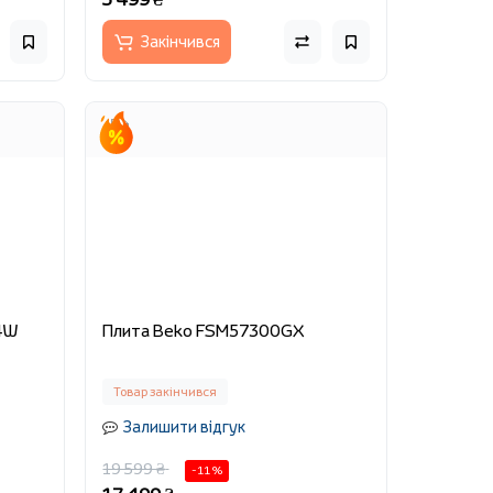
Закінчився
4W
Плита Beko FSM57300GX
Товар закінчився
Залишити відгук
19 599 ₴
-11 %