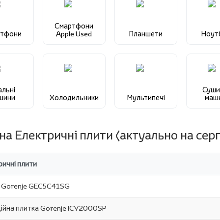
Смартфони
ртфони
Apple Used
Планшети
Ноут
альні
Суши
шини
Холодильники
Мультипечі
маш
 на Електричні плити (актуально на сер
ричні плити
 Gorenje GEC5C41SG
ційна плитка Gorenje ICY2000SP