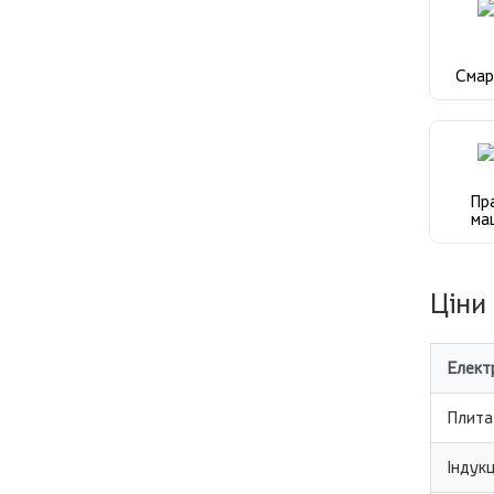
Сма
Пр
ма
Ціни
Елект
Плита
Індук