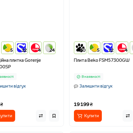
5
12
4
24
10
5
12
4
ійна плитка Gorenje
Плита Beko FSM57300GW
000SP
аявності
В наявності
ишити відгук
Залишити відгук
 ₴
19 199 ₴
упити
Купити