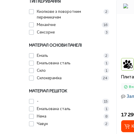
ТИП КЕРУВАННЯ
Кнопкове з поворотним
2
перемикачем
Механічне
16
Сенсорне
3
МАТЕРІАЛ ОСНОВИ ПАНЕЛІ
Емаль
2
Емальована сталь
1
10
Скло
1
Плита
Склокераміка
24
В н
МАТЕРІАЛ РЕШІТОК
Зал
-
15
Емальована сталь
1
17 29
Нема
8
Чавун
2
К