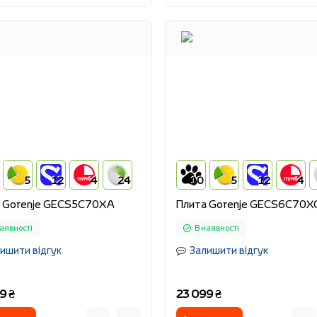
5
12
4
24
10
5
12
4
 Gorenje GECS5C70XA
Плита Gorenje GECS6C70X
аявності
В наявності
ишити відгук
Залишити відгук
9 ₴
23 099 ₴