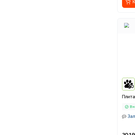
К
10
Плит
В н
Зал
20 19