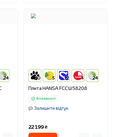
24
10
5
12
4
24
C
Плита HANSA FCCW58208
В наявності
Залишити відгук
22 199 ₴