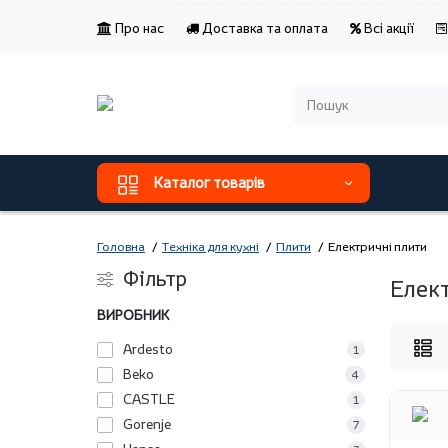
Про нас
Доставка та оплата
Всі акції
Каталог товарів
Головна
Техніка для кухні
Плити
Електричні плити
Фільтр
Елек
ВИРОБНИК
Ardesto
1
Beko
4
CASTLE
1
Gorenje
7