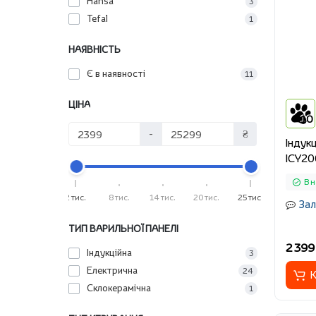
Hansa
3
Tefal
1
НАЯВНІСТЬ
Є в наявності
11
ЦІНА
10
-
₴
Індукц
ICY2
В н
2 тис.
8 тис.
14 тис.
20 тис.
25 тис.
Зал
ТИП ВАРИЛЬНОЇ ПАНЕЛІ
2 399
Індукційна
3
Електрична
24
К
Склокерамічна
1