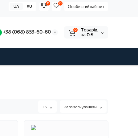
0
0
UA
RU
Особистий кабінет
Tоварів,
0
+38 (068) 853-60-60
на
0 ₴
15
За замовчуванням