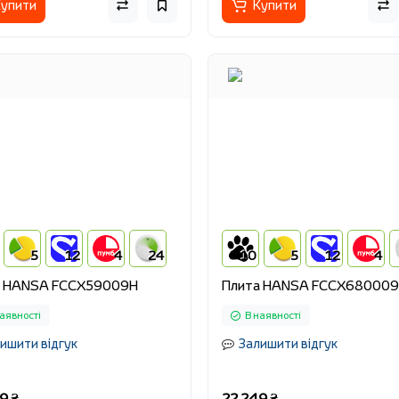
упити
Купити
5
12
4
24
10
5
12
4
а HANSA FCCX59009H
Плита HANSA FCCX680009
аявності
В наявності
ишити відгук
Залишити відгук
9 ₴
22 249 ₴