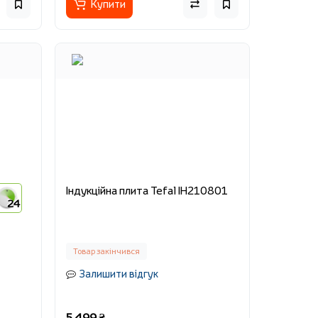
Купити
Індукційна плита Tefal IH210801
24
Товар закінчився
Залишити відгук
5 499 ₴