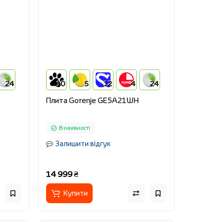
24
10
5
12
4
24
Плита Gorenje GE5A21WH
В наявності
Залишити відгук
14 999 ₴
Купити