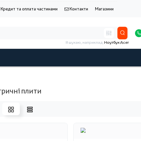
Кредит та оплата частинами
Контакти
Магазини
Я шукаю, наприклад,
Ноутбук Acer
тричні плити