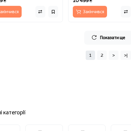
9 ₴
10 499 ₴
акінчився
Закінчився
Показати ще
1
2
>
>|
і категорії