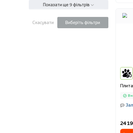
Показати ще 9 фільтрів
Скасувати
Виберіть фільтри
10
Плита
В н
Зал
24 19