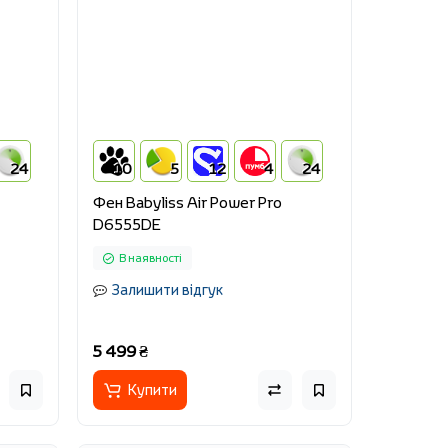
24
10
5
12
4
24
Фен Babyliss Air Power Pro
D6555DE
В наявності
Залишити відгук
5 499 ₴
Купити