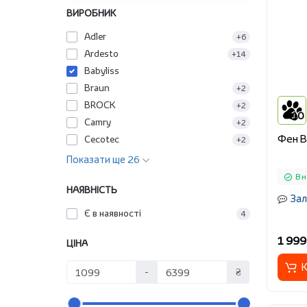
ВИРОБНИК
Adler
+6
Ardesto
+14
Babyliss
Braun
+2
BROCK
+2
10
Camry
+2
Фен B
Cecotec
+2
Показати ще 26
В н
НАЯВНІСТЬ
Зал
Є в наявності
4
1 999
ЦІНА
К
-
₴