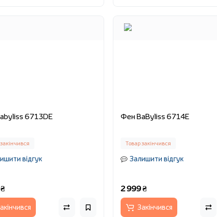
abyliss 6713DE
Фен BaByliss 6714E
 закінчився
Товар закінчився
ишити відгук
Залишити відгук
 ₴
2 999 ₴
акінчився
Закінчився