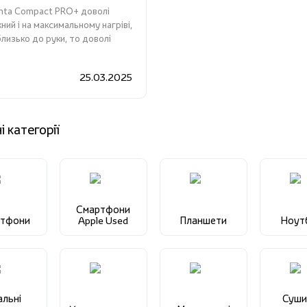
ta Compact PRO+ доволі
ний і на максимальному нагріві,
близько до руки, то доволі
25.03.2025
і категорії
Смартфони
ртфони
Apple Used
Планшети
Ноут
альні
Суши