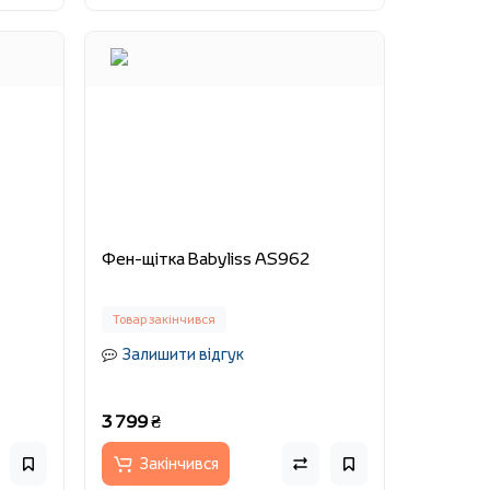
Фен-щітка Babyliss AS962
Товар закінчився
Залишити відгук
3 799 ₴
Закінчився