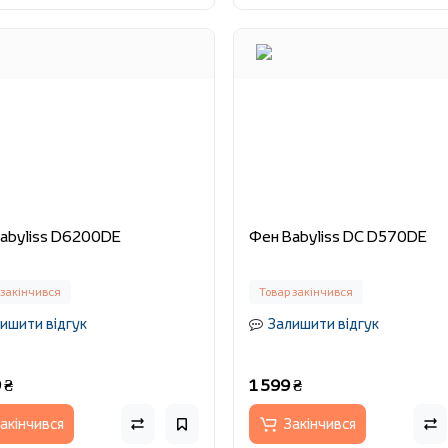
abyliss D6200DE
Фен Babyliss DC D570DE
 закінчився
Товар закінчився
ишити відгук
Залишити відгук
 ₴
1 599 ₴
акінчився
Закінчився