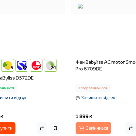
Фен Babyliss AC motor Smo
5
12
4
24
Pro 6709DE
aByliss D572DE
аявності
Товар закінчився
ишити відгук
Залишити відгук
 ₴
1 899 ₴
упити
Закінчився