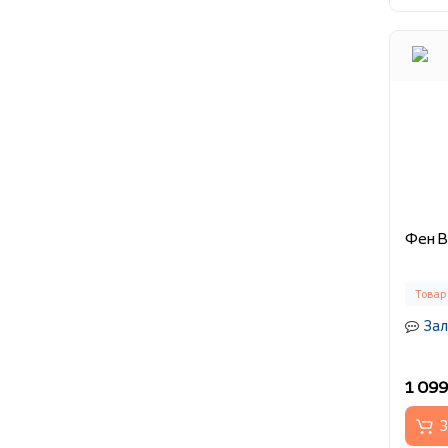
Фен B
Товар
Зал
1 099
З