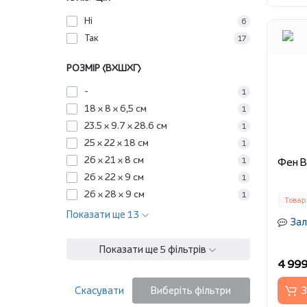
Ні
6
Так
17
РОЗМІР (ВХШХГ)
-
1
18 х 8 х 6,5 см
1
23.5 x 9.7 x 28.6 см
1
25 x 22 x 18 см
1
26 x 21 x 8 см
Фен B
1
26 x 22 x 9 см
1
26 x 28 x 9 см
1
Товар
Показати ще 13
Зал
Показати ще 5 фільтрів
4 999
Скасувати
Виберіть фільтри
З