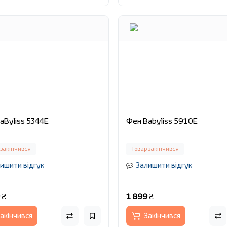
aByliss 5344E
Фен Babyliss 5910E
 закінчився
Товар закінчився
ишити відгук
Залишити відгук
 ₴
1 899 ₴
акінчився
Закінчився