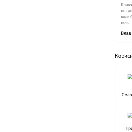
Rowen
потуж
коли 
пече.
Влад
Корисн
Сма
Пр