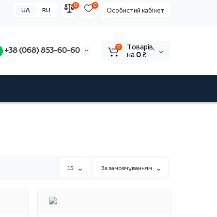
0
0
UA
RU
Особистий кабінет
Tоварів,
0
+38 (068) 853-60-60
на
0 ₴
15
За замовчуванням