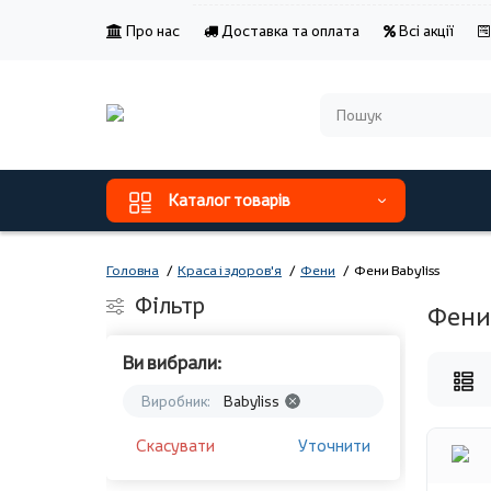
Про нас
Доставка та оплата
Всі акції
Каталог товарів
Головна
Краса і здоров'я
Фени
Фени Babyliss
Фільтр
Фени 
Ви вибрали:
Виробник:
Babyliss
Скасувати
Уточнити