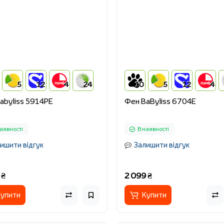
5
12
4
24
10
5
12
4
abyliss 5914PE
Фен BaByliss 6704E
аявності
В наявності
ишити відгук
Залишити відгук
 ₴
2 099 ₴
упити
Купити