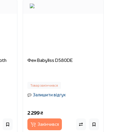
oth
Фен Babyliss D580DE
Товар закінчився
Залишити відгук
2 299 ₴
Закінчився