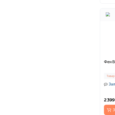
Фен B
Товар
Зал
2 399
З