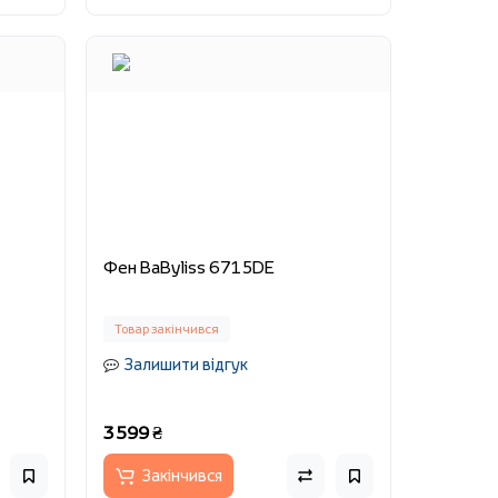
Фен BaByliss 6715DE
Товар закінчився
Залишити відгук
3 599 ₴
Закінчився