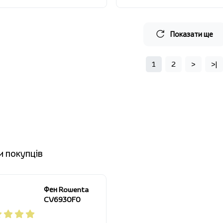
Показати ще
1
2
>
>|
и покупців
Фен Rowenta
CV6930F0