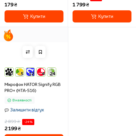
179 ₴
1 799 ₴
Купити
Купити
10
5
12
4
24
Мікрофон HATOR Signify RGB
PRO+ (HTA-516)
В наявності
Залишити відгук
2 899 ₴
-24 %
2 199 ₴