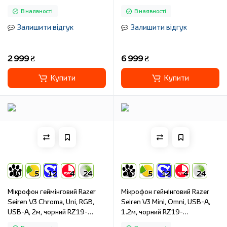
05060200-R3M1
В наявності
В наявності
Залишити відгук
Залишити відгук
2 999 ₴
6 999 ₴
Купити
Купити
10
5
12
4
24
10
5
12
4
24
Мікрофон геймінговий Razer
Мікрофон геймінговий Razer
Seiren V3 Chroma, Uni, RGB,
Seiren V3 Mini, Omni, USB-A,
USB-A, 2м, чорний RZ19-
1.2м, чорний RZ19-
05060100-R3M1
05050100-R3M1