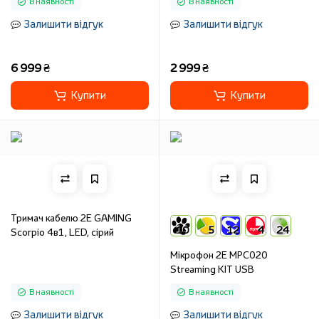
В наявності
В наявності
Залишити відгук
Залишити відгук
6 999 ₴
2 999 ₴
Купити
Купити
Тримач кабелю 2E GAMING
10
5
12
4
24
Scorpio 4в1, LED, сірий
Мікрофон 2Е MPC020
Streaming KIT USB
В наявності
В наявності
Залишити відгук
Залишити відгук