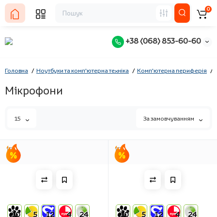
0
+38 (068) 853-60-60
Головна
Ноутбуки та комп'ютерна техніка
Комп'ютерна периферія
Мікрофони
15
За замовчуванням
10
5
12
4
24
10
5
12
4
24