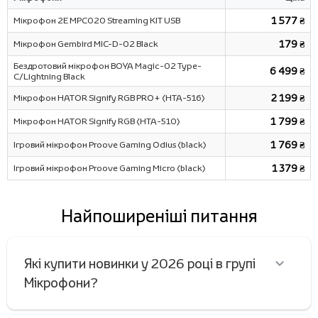
Мікрофон 2Е MPC020 Streaming KIT USB
1 577 ₴
Мікрофон Gembird MIC-D-02 Black
179 ₴
Бездротовий мікрофон BOYA Magic-02 Type-
6 499 ₴
C/Lightning Black
Мікрофон HATOR Signify RGB PRO+ (HTA-516)
2 199 ₴
Мікрофон HATOR Signify RGB (HTA-510)
1 799 ₴
Ігровий мікрофон Proove Gaming Odius (black)
1 769 ₴
Ігровий мікрофон Proove Gaming Micro (black)
1 379 ₴
Найпоширеніші питання
Які купити новинки у 2026 році в групі
Мікрофони?