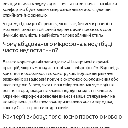
виходить
якість звуку
, адже саме вона визначає, наскільки
комфортно буде вашим співрозмовникам або слухачам
сприймати інформацію.
У цьому гіді ми розберемося, як не загубитися в розмаїтті
моделей і знайти той самий варіант, який поєднає в собі
функціональність,
надійність
та привабливий
стиль
.
Чому вбудованого мікрофона в ноутбуці
часто недостатньо?
Багато користувачів запитують: «Навіщо мені окремий
пристрій, якщо в моєму лептопі вже є мікрофон?». Відповідь
криється в особливостях конструкції. Вбудовані рішення
зазвичай розташовані поруч із системою охолодження або
клавіатурою. У результаті ваш співрозмовник чує гудіння
вентилятора, клацання клавіш і відлуння від стін кімнати.
Окремий мікрофон дозволяє вивести ваше спілкування на
новий рівень, забезпечуючи кришталево чисту передачу
голосу без сторонніх подразників.
Критерії вибору: пояснюємо простою мовою