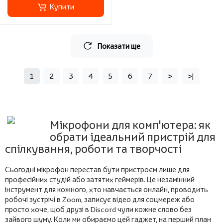
Купити
Показати ще
1
2
3
4
5
6
7
>
>|
Мікрофони для комп'ютера: як
обрати ідеальний пристрій для
спілкування, роботи та творчості
Сьогодні мікрофон перестав бути пристроєм лише для
професійних студій або затятих геймерів. Це незамінний
інструмент для кожного, хто навчається онлайн, проводить
робочі зустрічі в Zoom, записує відео для соцмереж або
просто хоче, щоб друзі в Discord чули кожне слово без
зайвого шуму. Коли ми обираємо цей гаджет, на перший план