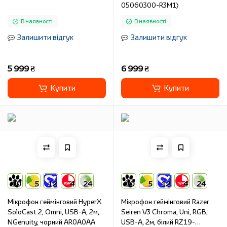
05060300-R3M1)
В наявності
В наявності
Залишити відгук
Залишити відгук
5 999 ₴
6 999 ₴
Купити
Купити
10
5
12
4
24
10
5
12
4
24
Мікрофон геймінговий HyperX
Мікрофон геймінговий Razer
SoloCast 2, Omni, USB-A, 2м,
Seiren V3 Chroma, Uni, RGB,
NGenuity, чорний AR0A0AA
USB-A, 2м, білий RZ19-