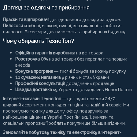
Догляд за одягом та прибирання
Праски та відпарювачі
для ідеального догляду за одягом.
Пилососи
колбові
,
мішкові
,
миючі
,
вертикальні
та
роботи-
пилососи
. Аксесуари для пилососів та прибирання будинку.
Чому обирають ТехноТоп?
Офіційна гарантія виробника
на всі товари
Розстрочка 0%
на всі товари без переплат та перших
внесків
Бонусна програма
— тисячі бонусів за кожну покупку
11 сучасних магазинів
у різних містах України
Професійні консультації
досвідчених продавців
Швидка доставка
кур'єром та до відділень Нової Пошти
Інтернет-магазин ТехноТоп
— це зручні покупки 24/7,
широкий асортимент, конкурентні ціни та надійний сервіс. Ми
пропонуємо
техніку для дому
, офісу, подарунків за
найкращими цінами в Україні. Постійні
акції
, знижки та
спеціальні пропозиції роблять покупки ще більш вигідними.
Замовляйте побутову техніку та електроніку в інтернет-