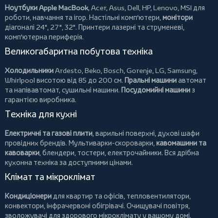
Ноутбуки Apple MacBook
,
Acer
,
Asus
,
Dell
,
HP
,
Lenovo
,
MSI
для
роботи, навчання та ігор. Настільні комп'ютери,
монітори
діагоналі 24", 27", 32".
Принтери
лазерні та струменеві,
комп'ютерна периферія.
Великогабаритна побутова техніка
Холодильники
Ardesto
,
Beko
,
Bosch
,
Gorenje
,
LG
,
Samsung
,
Whirlpool
висотою від 85 до 200 см.
Пральні машини
автомат
та напівавтомат,
сушильні машини
.
Посудомийні машини
з
гарантією виробника.
Техніка для кухні
Електричні та газові плити
, варильні поверхні, духові шафи
провідних брендів.
Мультиварки-скороварки
,
кавомашини та
кавоварки
,
блендери
,
тостери
,
електрочайники
. Вся дрібна
кухонна техніка за доступними цінами.
Клімат та мікроклімат
Кондиціонери
для квартир та офісів,
тепловентилятори
,
конвектори
,
інфрачервоні обігрівачі
.
Очищувачі повітря
,
зволожувачі для здорового мікроклімату у вашому домі.