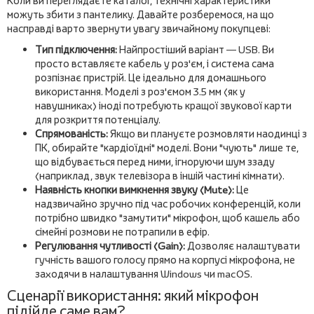
Коли ви переглядаєте каталог, технічні характеристики
можуть збити з пантелику. Давайте розберемося, на що
насправді варто звернути увагу звичайному покупцеві:
Тип підключення:
Найпростіший варіант — USB. Ви
просто вставляєте кабель у роз'єм, і система сама
розпізнає пристрій. Це ідеально для домашнього
використання. Моделі з роз'ємом 3.5 мм (як у
навушниках) іноді потребують кращої звукової карти
для розкриття потенціалу.
Спрямованість:
Якщо ви плануєте розмовляти наодинці з
ПК, обирайте "кардіоїдні" моделі. Вони "чують" лише те,
що відбувається перед ними, ігноруючи шум ззаду
(наприклад, звук телевізора в іншій частині кімнати).
Наявність кнопки вимкнення звуку (Mute):
Це
надзвичайно зручно під час робочих конференцій, коли
потрібно швидко "замутити" мікрофон, щоб кашель або
сімейні розмови не потрапили в ефір.
Регулювання чутливості (Gain):
Дозволяє налаштувати
гучність вашого голосу прямо на корпусі мікрофона, не
заходячи в налаштування Windows чи macOS.
Сценарії використання: який мікрофон
підійде саме вам?