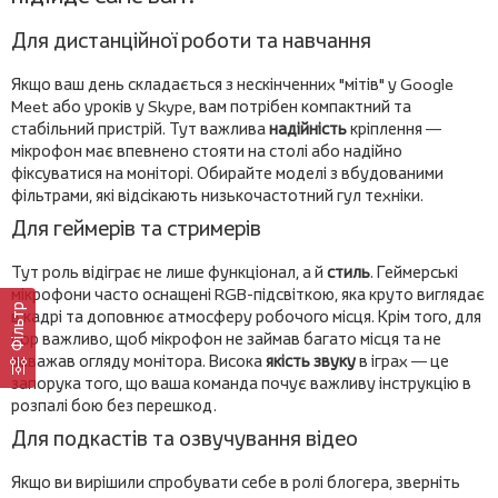
Для дистанційної роботи та навчання
Якщо ваш день складається з нескінченних "мітів" у Google
Meet або уроків у Skype, вам потрібен компактний та
стабільний пристрій. Тут важлива
надійність
кріплення —
мікрофон має впевнено стояти на столі або надійно
фіксуватися на моніторі. Обирайте моделі з вбудованими
фільтрами, які відсікають низькочастотний гул техніки.
Для геймерів та стримерів
Тут роль відіграє не лише функціонал, а й
стиль
. Геймерські
мікрофони часто оснащені RGB-підсвіткою, яка круто виглядає
Фільтр
в кадрі та доповнює атмосферу робочого місця. Крім того, для
ігор важливо, щоб мікрофон не займав багато місця та не
заважав огляду монітора. Висока
якість звуку
в іграх — це
запорука того, що ваша команда почує важливу інструкцію в
розпалі бою без перешкод.
Для подкастів та озвучування відео
Якщо ви вирішили спробувати себе в ролі блогера, зверніть