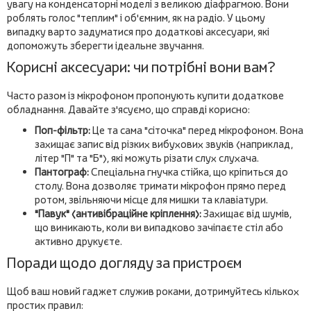
увагу на конденсаторні моделі з великою діафрагмою. Вони
роблять голос "теплим" і об'ємним, як на радіо. У цьому
випадку варто задуматися про додаткові аксесуари, які
допоможуть зберегти ідеальне звучання.
Корисні аксесуари: чи потрібні вони вам?
Часто разом із мікрофоном пропонують купити додаткове
обладнання. Давайте з'ясуємо, що справді корисно:
Поп-фільтр:
Це та сама "сіточка" перед мікрофоном. Вона
захищає запис від різких вибухових звуків (наприклад,
літер "П" та "Б"), які можуть різати слух слухача.
Пантограф:
Спеціальна гнучка стійка, що кріпиться до
столу. Вона дозволяє тримати мікрофон прямо перед
ротом, звільняючи місце для мишки та клавіатури.
"Павук" (антивібраційне кріплення):
Захищає від шумів,
що виникають, коли ви випадково зачіпаєте стіл або
активно друкуєте.
Поради щодо догляду за пристроєм
Щоб ваш новий гаджет служив роками, дотримуйтесь кількох
простих правил: