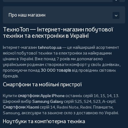
Про наш магазин
ТехноТоп — інтернет-магазин побутової
техніки та електроніки в Україні
Інтернет-магазин
tehnotop.ua
— це найширший асортимент
якісної побутової техніки та електроніки за найкращими
цінами в Україні. Вже понад 7 років ми допомагаємо
українським родинам створювати комфорт у своїх домівках,
пропонуючи понад
30 000 товарів
від провідних світових
брендів.
Смартфони та мобільні пристрої
Купити
смартфони Apple iPhone
останніх серій 16, 15, 14, 13.
Широкий вибір
Samsung Galaxy
серій S25, S24, S23, A-серії.
Смартфони Xiaomi
серій 14, Redmi Note, Redmi.
Планшети
,
Samsung, аксесуари та
захисне скло
з доставкою по Україні.
Ноутбуки та комп'ютерна техніка