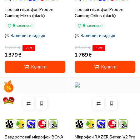
Ігровий мікрофон Proove
Ігровий мікрофон Proove
Gaming Micro (black)
Gaming Odius (black)
В наявності
В наявності
Залишити відгук
Залишити відгук
1 777 ₴
2 177 ₴
-22 %
-19 %
1 379 ₴
1 769 ₴
Купити
Купити
10
5
12
4
24
10
5
12
4
24
Бездротовий мікрофон BOYA
Мікрофон RAZER Seiren V2 Pro