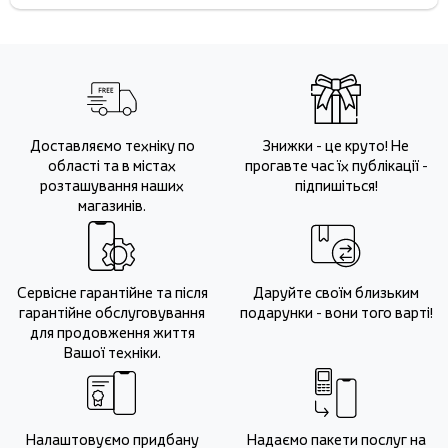
Доставляємо техніку по
Знижки - це круто! Не
області та в містах
прогавте час їх публікації -
розташування наших
підпишіться!
магазинів.
Сервісне гарантійне та після
Даруйте своїм близьким
гарантійне обслуговування
подарунки - вони того варті!
для продовження життя
Вашої техніки.
Налаштовуємо придбану
Надаємо пакети послуг на