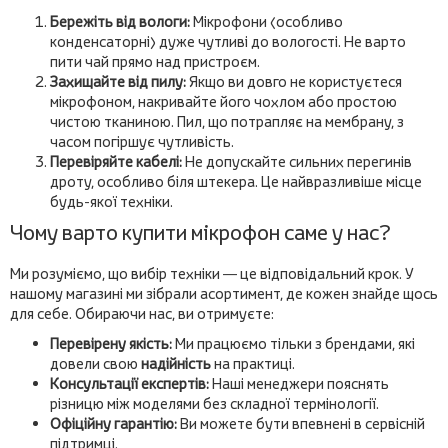
Бережіть від вологи:
Мікрофони (особливо
конденсаторні) дуже чутливі до вологості. Не варто
пити чай прямо над пристроєм.
Захищайте від пилу:
Якщо ви довго не користуєтеся
мікрофоном, накривайте його чохлом або простою
чистою тканиною. Пил, що потрапляє на мембрану, з
часом погіршує чутливість.
Перевіряйте кабелі:
Не допускайте сильних перегинів
дроту, особливо біля штекера. Це найвразливіше місце
будь-якої техніки.
Чому варто купити мікрофон саме у нас?
Ми розуміємо, що вибір техніки — це відповідальний крок. У
нашому магазині ми зібрали асортимент, де кожен знайде щось
для себе. Обираючи нас, ви отримуєте:
Перевірену якість:
Ми працюємо тільки з брендами, які
довели свою
надійність
на практиці.
Консультації експертів:
Наші менеджери пояснять
різницю між моделями без складної термінології.
Офіційну гарантію:
Ви можете бути впевнені в сервісній
підтримці.