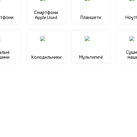
Смартфони
ртфони
Apple Used
Планшети
Ноут
альні
Суши
шини
Холодильники
Мультипечі
маш