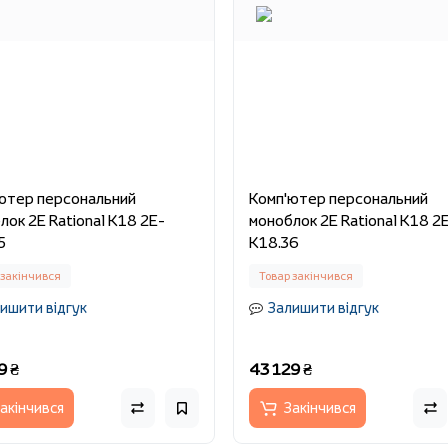
ютер персональний
Комп'ютер персональний
лок 2E Rational K18 2E-
моноблок 2E Rational K18 2
5
K18.36
 закінчився
Товар закінчився
ишити відгук
Залишити відгук
9 ₴
43 129 ₴
акінчився
Закінчився