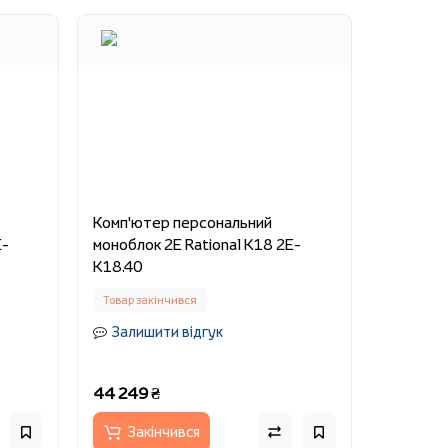
Комп'ютер персональний
E-
моноблок 2E Rational K18 2E-
K18.40
Товар закінчився
Залишити відгук
44 249 ₴
Закінчився