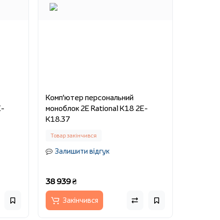
Комп'ютер персональний
E-
моноблок 2E Rational K18 2E-
K18.37
Товар закінчився
Залишити відгук
38 939 ₴
Закінчився