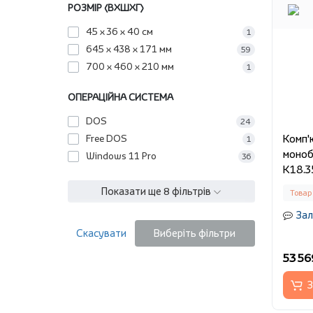
РОЗМІР (ВХШХГ)
45 х 36 х 40 см
1
645 х 438 х 171 мм
59
700 х 460 х 210 мм
1
ОПЕРАЦІЙНА СИСТЕМА
DOS
24
Комп'
Free DOS
1
моноб
Windows 11 Pro
36
K18.3
Показати ще 8 фільтрів
Товар
Зал
Скасувати
Виберіть фільтри
53 56
З