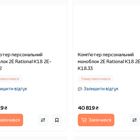
ютер персональний
Комп'ютер персональний
лок 2E Rational K18 2E-
моноблок 2E Rational K18 2
2
K18.33
 закінчився
Товар закінчився
ишити відгук
Залишити відгук
9 ₴
40 819 ₴
акінчився
Закінчився