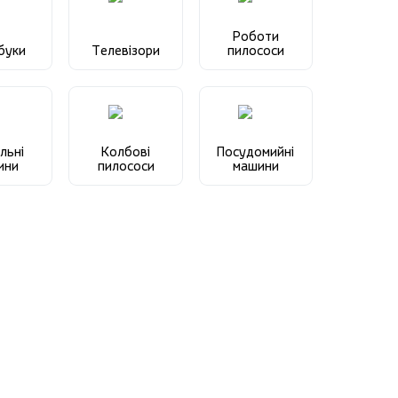
Роботи
буки
Телевізори
пилососи
льні
Колбові
Посудомийні
ини
пилососи
машини