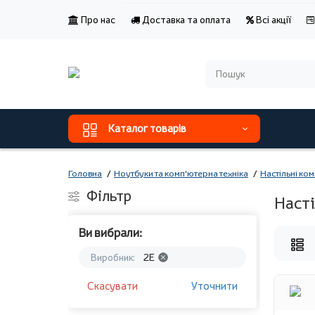
Про нас
Доставка та оплата
Всі акції
Каталог товарів
Головна
Ноутбуки та комп'ютерна техніка
Настільні ко
Фільтр
Насті
Ви вибрали:
Виробник:
2E
Скасувати
Уточнити