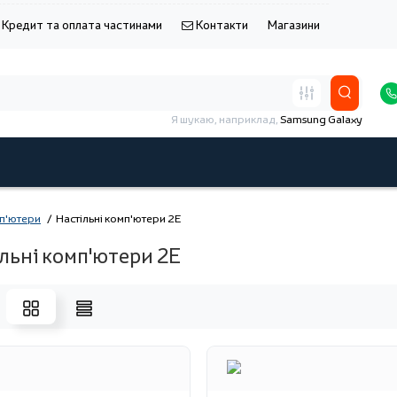
Кредит та оплата частинами
Контакти
Магазини
Я шукаю, наприклад,
Samsung Galaxy
мп'ютери
Настільні комп'ютери 2E
льні комп'ютери 2E