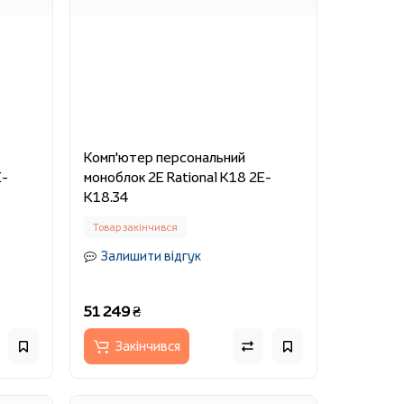
Комп'ютер персональний
E-
моноблок 2E Rational K18 2E-
K18.34
Товар закінчився
Залишити відгук
51 249 ₴
Закінчився