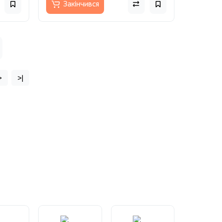
Закінчився
>
>|