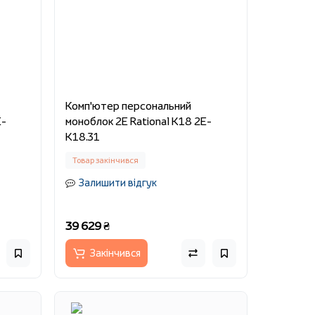
Комп'ютер персональний
E-
моноблок 2E Rational K18 2E-
K18.31
Товар закінчився
Залишити відгук
39 629 ₴
Закінчився