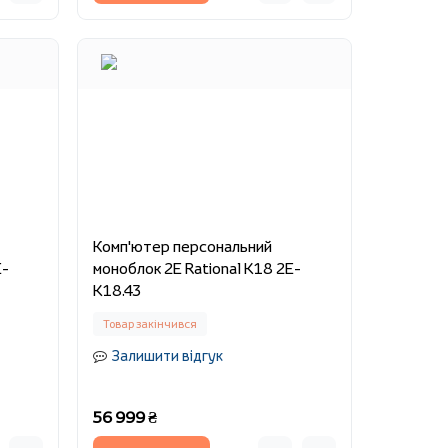
Комп'ютер персональний
E-
моноблок 2E Rational K18 2E-
K18.43
Товар закінчився
Залишити відгук
56 999 ₴