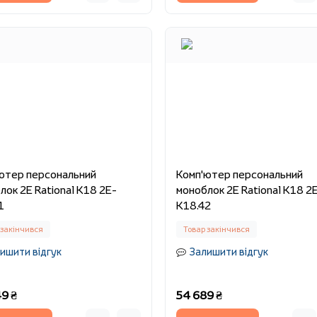
ютер персональний
Комп'ютер персональний
лок 2E Rational K18 2E-
моноблок 2E Rational K18 2
1
K18.42
 закінчився
Товар закінчився
ишити відгук
Залишити відгук
9 ₴
54 689 ₴