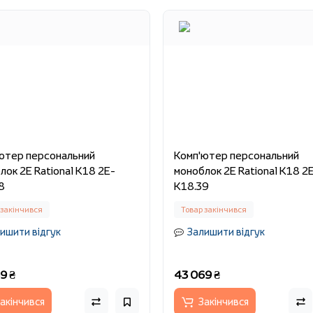
ютер персональний
Комп'ютер персональний
лок 2E Rational K18 2E-
моноблок 2E Rational K18 2
8
K18.39
 закінчився
Товар закінчився
ишити відгук
Залишити відгук
9 ₴
43 069 ₴
акінчився
Закінчився