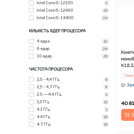
Intel Core i5-12100
1
Intel Core i5-12400
25
Intel Core i5-14400
24
КІЛЬКІСТЬ ЯДЕР ПРОЦЕСОРА
4 ядра
12
6 ядер
24
Комп'
10 ядер
25
моноб
K18.3
ЧАСТОТА ПРОЦЕСОРА
Товар
2,5 - 4,4 ГГц
8
Зал
2,5 - 4,7 ГГц
9
2.5 — 4.4 ГГц
1
3,3 ГГц
11
40 81
4.3 ГГц
1
З
4.4 ГГц
16
4.7 ГГц
15