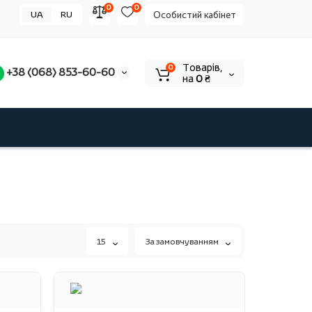
0
0
UA
RU
Особистий кабінет
Tоварів,
0
+38 (068) 853-60-60
на
0 ₴
15
За замовчуванням