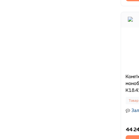
Комп'
моноб
K18.4
Товар
Зал
44 24