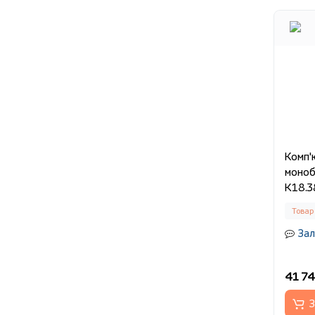
Комп'
моноб
K18.3
Товар
Зал
41 74
З