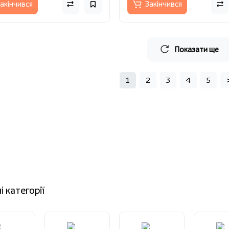
акінчився
Закінчився
Показати ще
1
2
3
4
5
і категорії