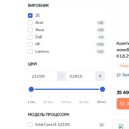
ВИРОБНИК
2E
Acer
+32
Asus
+30
Dell
+4
Комп'
HP
+90
моноб
Lenovo
+22
K18.2
ЦІНА
Товар
Зал
-
₴
35 49
21 тис.
32 тис.
42 тис.
52 тис.
63 тис.
З
МОДЕЛЬ ПРОЦЕСОРА
Intel Core i3-12100
11