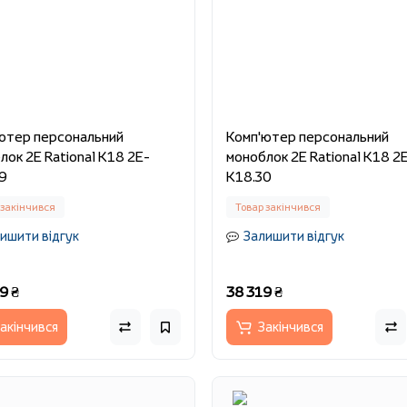
ютер персональний
Комп'ютер персональний
лок 2E Rational K18 2E-
моноблок 2E Rational K18 2
9
K18.30
 закінчився
Товар закінчився
ишити відгук
Залишити відгук
9 ₴
38 319 ₴
акінчився
Закінчився