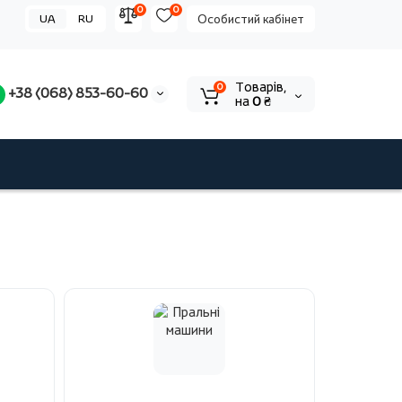
0
0
UA
RU
Особистий кабінет
Tоварів,
0
+38 (068) 853-60-60
на
0 ₴