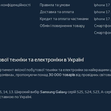
 конфіденційності
Правила та умови
Iphone 17 
Доставка та оплата
Iphone 17
Кредит та оплата частинами
Iphone 17
Обмін і повернення товару
Смартфон
Смартфон
ої техніки та електроніки в Україні
имент якісної побутової техніки та електроніки за найкращими ц
 домівках, пропонуючи понад
30 000 товарів
від провідних світов
5, 14, 13. Широкий вибір
Samsung Galaxy
серій S25, S24, S23, A-сері
ставкою по Україні.