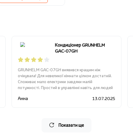
Кондиціонер GRUNHELM
GAC-07GH
GRUNHELM GAC-07GH виявився кращим ніж
очікувала! Для невеликої кімнати цілком достатній.
Споживає мало електрики завдяки малій
потужності. Простий в управлінні навіть для людей
похилого віку.
Анна
13.07.2025
Показати ще