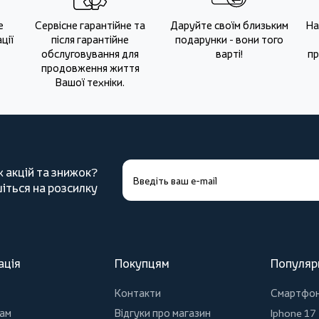
е
Сервісне гарантійне та
Даруйте своїм близьким
На
ції
після гарантійне
подарунки - вони того
обслуговування для
варті!
пр
продовження життя
Вашої техніки.
х акцій та знижок?
іться на розсилку
ація
Покупцям
Популяр
Контакти
Смартфо
ам
Відгуки про магазин
Iphone 17