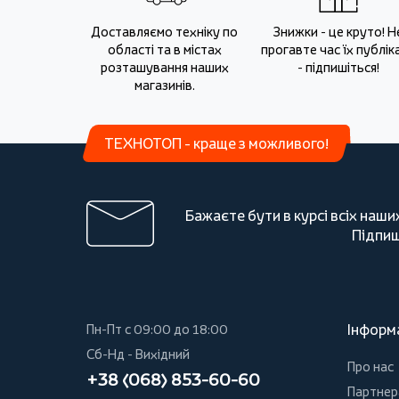
Доставляємо техніку по
Знижки - це круто! Н
області та в містах
прогавте час їх публіка
розташування наших
- підпишіться!
магазинів.
ТЕХНОТОП - краще з можливого!
Бажаєте бути в курсі всіх наши
Підпиш
Інформ
Пн-Пт с 09:00 до 18:00
Сб-Нд - Вихідний
Про нас
+38 (068) 853-60-60
Партнер