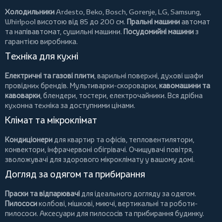
Холодильники
Ardesto
,
Beko
,
Bosch
,
Gorenje
,
LG
,
Samsung
,
Whirlpool
висотою від 85 до 200 см.
Пральні машини
автомат
та напівавтомат,
сушильні машини
.
Посудомийні машини
з
гарантією виробника.
Техніка для кухні
Електричні та газові плити
, варильні поверхні, духові шафи
провідних брендів.
Мультиварки-скороварки
,
кавомашини та
кавоварки
,
блендери
,
тостери
,
електрочайники
. Вся дрібна
кухонна техніка за доступними цінами.
Клімат та мікроклімат
Кондиціонери
для квартир та офісів,
тепловентилятори
,
конвектори
,
інфрачервоні обігрівачі
.
Очищувачі повітря
,
зволожувачі для здорового мікроклімату у вашому домі.
Догляд за одягом та прибирання
Праски та відпарювачі
для ідеального догляду за одягом.
Пилососи
колбові
,
мішкові
,
миючі
,
вертикальні
та
роботи-
пилососи
. Аксесуари для пилососів та прибирання будинку.