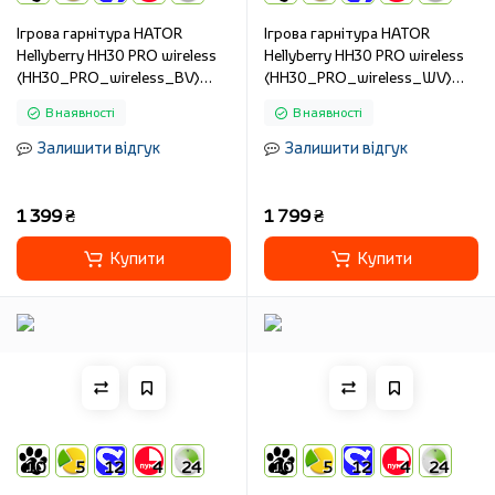
Ігрова гарнітура HATOR
Ігрова гарнітура HATOR
Hellyberry HH30 PRO wireless
Hellyberry HH30 PRO wireless
(HH30_PRO_wireless_BV)
(HH30_PRO_wireless_WV)
black-violet gradient
white-violet gradient
В наявності
В наявності
Залишити відгук
Залишити відгук
1 399 ₴
1 799 ₴
Купити
Купити
10
5
12
4
24
10
5
12
4
24