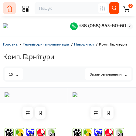
0
+38 (068) 853-60-60
Головна
Телевізори та мультимедіа
Навушники
Комп. Гарнітури
Комп. Гарнітури
15
За замовчуванням
10
5
12
4
24
10
5
12
4
24