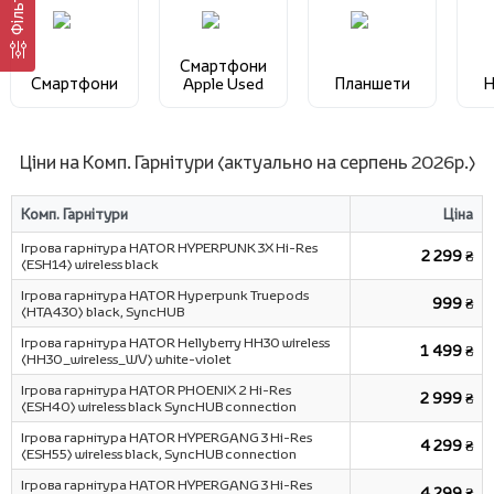
Фільтр
Смартфони
Смартфони
Apple Used
Планшети
Н
Ціни на Комп. Гарнітури (актуально на серпень 2026р.)
Комп. Гарнітури
Ціна
Ігрова гарнітура HATOR HYPERPUNK 3X Hi-Res
2 299 ₴
(ESH14) wireless black
Ігрова гарнітура HATOR Hyреrpunk Truepods
999 ₴
(HTA430) black, SyncHUB
Ігрова гарнітура HATOR Hellyberry HH30 wireless
1 499 ₴
(HH30_wireless_WV) white-violet
Ігрова гарнітура HATOR PHOENIX 2 Hi-Res
2 999 ₴
(ESH40) wireless black SyncHUB connection
Ігрова гарнітура HATOR HYPERGANG 3 Hi-Res
4 299 ₴
(ESH55) wireless black, SyncHUB connection
Ігрова гарнітура HATOR HYPERGANG 3 Hi-Res
4 299 ₴