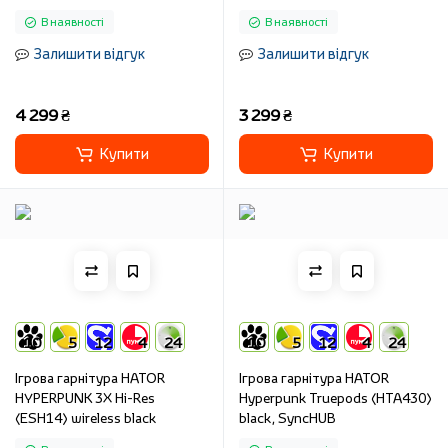
connection
connection
В наявності
В наявності
Залишити відгук
Залишити відгук
4 299 ₴
3 299 ₴
Купити
Купити
10
5
12
4
24
10
5
12
4
24
Ігрова гарнітура HATOR
Ігрова гарнітура HATOR
HYPERPUNK 3X Hi-Res
Hyреrpunk Truepods (HTA430)
(ESH14) wireless black
black, SyncHUB