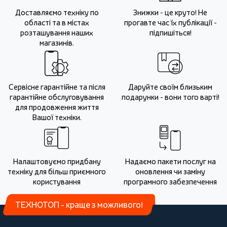
Доставляємо техніку по
Знижки - це круто! Не
області та в містах
прогавте час їх публікації -
розташування наших
підпишіться!
магазинів.
Сервісне гарантійне та після
Даруйте своїм близьким
гарантійне обслуговування
подарунки - вони того варті!
для продовження життя
Вашої техніки.
Налаштовуємо придбану
Надаємо пакети послуг на
техніку для більш приємного
оновлення чи заміну
користування
програмного забезпечення
ТЕХНОТОП - краще з можливого!