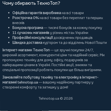
Чому обирають ТехноТоп?
Офіційна гарантія виробника
на всі товари
Розстрочка 0%
на всі товари без переплат та перших
внесків
Бонусна програма
— тисячі бонусів за кожну покупку
11 сучасних магазинів
у різних містах України
Професійні консультації
досвідчених продавців
Швидка доставка
кур'єром та до відділень Нової Пошти
Інтернет-магазин ТехноТоп
— це зручні покупки 24/7,
широкий асортимент, конкурентні ціни та надійний сервіс. Ми
пропонуємо
техніку для дому
, офісу, подарунків за
найкращими цінами в Україні. Постійні
акції
, знижки та
спеціальні пропозиції роблять покупки ще більш вигідними.
Замовляйте побутову техніку та електроніку в інтернет-
магазині
tehnotop.ua
— вашому надійному партнеру у
створенні комфорту та затишку у домі!
Tehnotop.ua © 2026