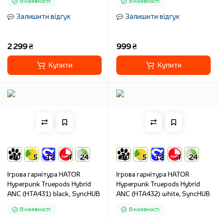
В наявності
В наявності
Залишити відгук
Залишити відгук
2 299 ₴
999 ₴
Купити
Купити
10
5
12
4
24
10
5
12
4
24
Ігрова гарнітура HATOR
Ігрова гарнітура HATOR
Hyреrpunk Truepods Hybrid
Hyреrpunk Truepods Hybrid
ANC (HTA431) black, SyncHUB
ANC (HTA432) white, SyncHUB
В наявності
В наявності