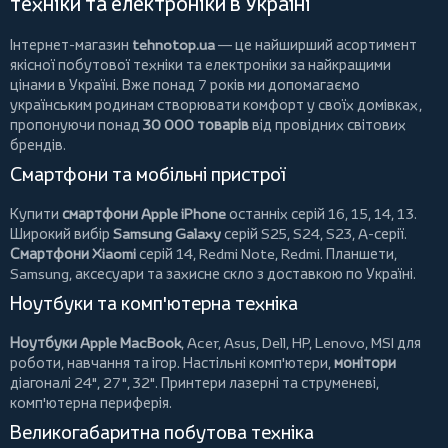
техніки та електроніки в Україні
Інтернет-магазин
tehnotop.ua
— це найширший асортимент
якісної побутової техніки та електроніки за найкращими
цінами в Україні. Вже понад 7 років ми допомагаємо
українським родинам створювати комфорт у своїх домівках,
пропонуючи понад
30 000 товарів
від провідних світових
брендів.
Смартфони та мобільні пристрої
Купити
смартфони Apple iPhone
останніх серій 16, 15, 14, 13.
Широкий вибір
Samsung Galaxy
серій S25, S24, S23, A-серії.
Смартфони Xiaomi
серій 14, Redmi Note, Redmi.
Планшети
,
Samsung, аксесуари та
захисне скло
з доставкою по Україні.
Ноутбуки та комп'ютерна техніка
Ноутбуки Apple MacBook
,
Acer
,
Asus
,
Dell
,
HP
,
Lenovo
,
MSI
для
роботи, навчання та ігор. Настільні комп'ютери,
монітори
діагоналі 24", 27", 32".
Принтери
лазерні та струменеві,
комп'ютерна периферія.
Великогабаритна побутова техніка