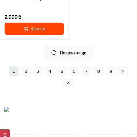
2 999 ₴
Купити
Показати ще
1
2
3
4
5
6
7
8
9
>
>|