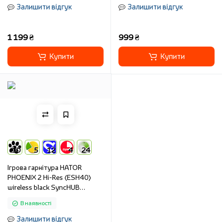
Залишити відгук
Залишити відгук
1 199 ₴
999 ₴
Купити
Купити
10
5
12
4
24
Ігрова гарнітура HATOR
PHOENIX 2 Hi-Res (ESH40)
wireless black SyncHUB
connection
В наявності
Залишити відгук