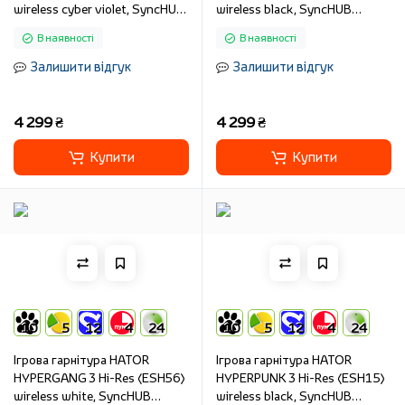
wireless cyber violet, SyncHUB
wireless black, SyncHUB
connection
connection
В наявності
В наявності
Залишити відгук
Залишити відгук
4 299 ₴
4 299 ₴
Купити
Купити
10
5
12
4
24
10
5
12
4
24
Ігрова гарнітура HATOR
Ігрова гарнітура HATOR
HYPERGANG 3 Hi-Res (ESH56)
HYPERPUNK 3 Hi-Res (ESH15)
wireless white, SyncHUB
wireless black, SyncHUB