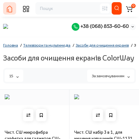
0
+38 (068) 853-60-60
Головна
Телевізори та мультимедіа
Засоби для очищення екранів
За
Засоби для очищення екранів ColorWay
15
За замовчуванням
Чист. CW микрофибра
Чист. CW набір 3 в 1, для
салфетка для гаджетов CW-
чищення навушників CW-1131