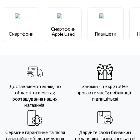
Смартфони
Смартфони
Apple Used
Планшети
Н
Доставляємо техніку по
Знижки - це круто! Не
області та в містах
прогавте час їх публікації -
розташування наших
підпишіться!
магазинів.
Сервісне гарантійне та після
Даруйте своїм близьким
гарантійне обслуговування
подарунки - вони того варті!