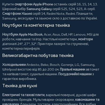
Купити
смартфони Apple iPhone
останніх серій 16, 15, 14, 13.
Широкий вибір
Samsung Galaxy
серій S25, S24, S23, A-серії.
Смартфони Xiaomi
серій 14, Redmi Note, Redmi.
Планшети
,
Samsung, аксесуари та
захисне скло
з доставкою по Україні.
Ноутбуки та комп'ютерна техніка
Ноутбуки Apple MacBook
,
Acer
,
Asus
,
Dell
,
HP
,
Lenovo
,
MSI
для
роботи, навчання та ігор. Настільні комп'ютери,
монітори
діагоналі 24", 27", 32".
Принтери
лазерні та струменеві,
комп'ютерна периферія.
Великогабаритна побутова техніка
Холодильники
Ardesto
,
Beko
,
Bosch
,
Gorenje
,
LG
,
Samsung
,
Whirlpool
висотою від 85 до 200 см.
Пральні машини
автомат
та напівавтомат,
сушильні машини
.
Посудомийні машини
з
гарантією виробника.
Техніка для кухні
Електричні та газові плити
, варильні поверхні, духові шафи
провідних брендів.
Мультиварки-скороварки
,
кавомашини та
кавоварки
,
блендери
,
тостери
,
електрочайники
. Вся дрібна