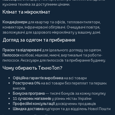
кухонна техніка за доступними цінами.
Клімат та мікроклімат
Кондиціонери
для квартир та офісів,
тепловентилятори
,
конвектори
,
інфрачервоні обігрівачі
.
Очищувачі повітря
,
зволожувачі для здорового мікроклімату у вашому домі.
Догляд за одягом та прибирання
Праски та відпарювачі
для ідеального догляду за одягом.
Пилососи
колбові
,
мішкові
,
миючі
,
вертикальні
та
роботи-
пилососи
. Аксесуари для пилососів та прибирання будинку.
Чому обирають ТехноТоп?
Офіційна гарантія виробника
на всі товари
Розстрочка 0%
на всі товари без переплат та перших
внесків
Бонусна програма
— тисячі бонусів за кожну покупку
11 сучасних магазинів
у різних містах України
Професійні консультації
досвідчених продавців
Швидка доставка
кур'єром та до відділень Нової Пошти