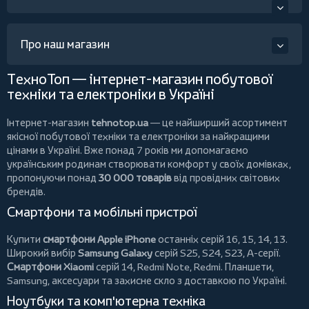
Про наш магазин
ТехноТоп — інтернет-магазин побутової
техніки та електроніки в Україні
Інтернет-магазин
tehnotop.ua
— це найширший асортимент
якісної побутової техніки та електроніки за найкращими
цінами в Україні. Вже понад 7 років ми допомагаємо
українським родинам створювати комфорт у своїх домівках,
пропонуючи понад
30 000 товарів
від провідних світових
брендів.
Смартфони та мобільні пристрої
Купити
смартфони Apple iPhone
останніх серій 16, 15, 14, 13.
Широкий вибір
Samsung Galaxy
серій S25, S24, S23, A-серії.
Смартфони Xiaomi
серій 14, Redmi Note, Redmi.
Планшети
,
Samsung, аксесуари та
захисне скло
з доставкою по Україні.
Ноутбуки та комп'ютерна техніка