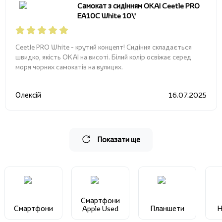
Cамокат з сидінням OKAI Ceetle PRO
EA10C White 10\'
Ceetle PRO White - крутий концепт! Сидіння складається
швидко, якість OKAI на висоті. Білий колір освіжає серед
моря чорних самокатів на вулицях.
Олексій
16.07.2025
Показати ще
Смартфони
Смартфони
Apple Used
Планшети
Н