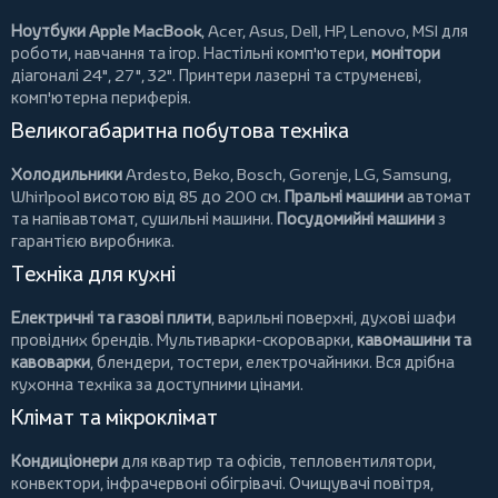
Ноутбуки Apple MacBook
,
Acer
,
Asus
,
Dell
,
HP
,
Lenovo
,
MSI
для
роботи, навчання та ігор. Настільні комп'ютери,
монітори
діагоналі 24", 27", 32".
Принтери
лазерні та струменеві,
комп'ютерна периферія.
Великогабаритна побутова техніка
Холодильники
Ardesto
,
Beko
,
Bosch
,
Gorenje
,
LG
,
Samsung
,
Whirlpool
висотою від 85 до 200 см.
Пральні машини
автомат
та напівавтомат,
сушильні машини
.
Посудомийні машини
з
гарантією виробника.
Техніка для кухні
Електричні та газові плити
, варильні поверхні, духові шафи
провідних брендів.
Мультиварки-скороварки
,
кавомашини та
кавоварки
,
блендери
,
тостери
,
електрочайники
. Вся дрібна
кухонна техніка за доступними цінами.
Клімат та мікроклімат
Кондиціонери
для квартир та офісів,
тепловентилятори
,
конвектори
,
інфрачервоні обігрівачі
.
Очищувачі повітря
,