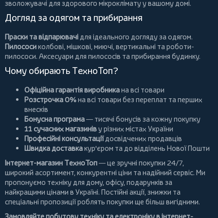
зволожувачі для здорового мікроклімату у вашому домі.
Догляд за одягом та прибирання
Праски та відпарювачі
для ідеального догляду за одягом.
Пилососи
колбові
,
мішкові
,
миючі
,
вертикальні
та
роботи-
пилососи
. Аксесуари для пилососів та прибирання будинку.
Чому обирають ТехноТоп?
Офіційна гарантія виробника
на всі товари
Розстрочка 0%
на всі товари без переплат та перших
внесків
Бонусна програма
— тисячі бонусів за кожну покупку
11 сучасних магазинів
у різних містах України
Професійні консультації
досвідчених продавців
Швидка доставка
кур'єром та до відділень Нової Пошти
Інтернет-магазин ТехноТоп
— це зручні покупки 24/7,
широкий асортимент, конкурентні ціни та надійний сервіс. Ми
пропонуємо
техніку для дому
, офісу, подарунків за
найкращими цінами в Україні. Постійні
акції
, знижки та
спеціальні пропозиції роблять покупки ще більш вигідними.
Замовляйте побутову техніку та електроніку в інтернет-