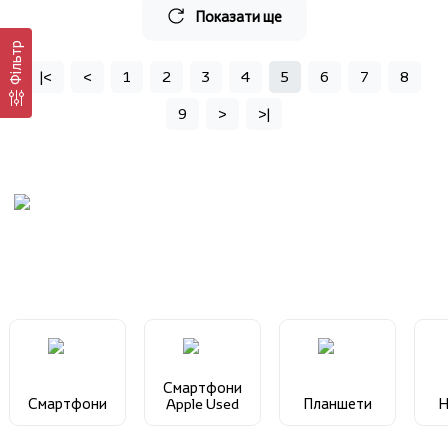
Показати ще
Фільтр
|<
<
1
2
3
4
5
6
7
8
9
>
>|
Смартфони
Смартфони
Apple Used
Планшети
Н