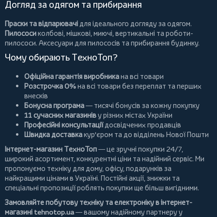
Догляд за одягом та прибирання
Праски та відпарювачі
для ідеального догляду за одягом.
Пилососи
колбові
,
мішкові
,
миючі
,
вертикальні
та
роботи-
пилососи
. Аксесуари для пилососів та прибирання будинку.
Чому обирають ТехноТоп?
Офіційна гарантія виробника
на всі товари
Розстрочка 0%
на всі товари без переплат та перших
внесків
Бонусна програма
— тисячі бонусів за кожну покупку
11 сучасних магазинів
у різних містах України
Професійні консультації
досвідчених продавців
Швидка доставка
кур'єром та до відділень Нової Пошти
Інтернет-магазин ТехноТоп
— це зручні покупки 24/7,
широкий асортимент, конкурентні ціни та надійний сервіс. Ми
пропонуємо
техніку для дому
, офісу, подарунків за
найкращими цінами в Україні. Постійні
акції
, знижки та
спеціальні пропозиції роблять покупки ще більш вигідними.
Замовляйте побутову техніку та електроніку в інтернет-
магазині
tehnotop.ua
— вашому надійному партнеру у