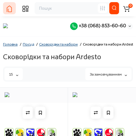
0
+38 (068) 853-60-60
Головна
Посуд
Сковорідки та набори
Сковорідки та набори Ardesto
Сковорідки та набори Ardesto
15
За замовчуванням
10
5
12
4
24
10
5
12
4
24