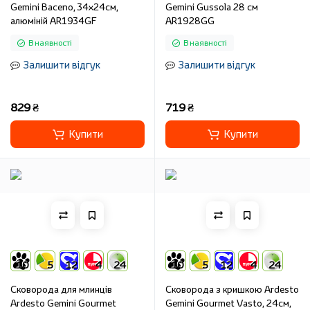
Gemini Baceno, 34х24см,
Gemini Gussola 28 см
алюміній AR1934GF
AR1928GG
В наявності
В наявності
Залишити відгук
Залишити відгук
829 ₴
719 ₴
Купити
Купити
10
5
12
4
24
10
5
12
4
24
Сковорода для млинців
Сковорода з кришкою Ardesto
Ardesto Gemini Gourmet
Gemini Gourmet Vasto, 24см,