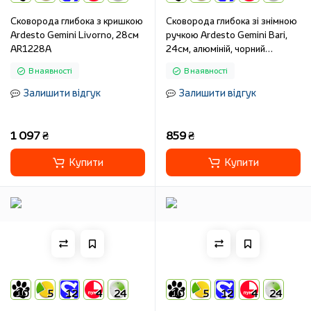
Сковорода глибока з кришкою
Сковорода глибока зі знімною
Ardesto Gemini Livorno, 28см
ручкою Ardesto Gemini Bari,
AR1228A
24см, алюміній, чорний
AR1224B
В наявності
В наявності
Залишити відгук
Залишити відгук
1 097 ₴
859 ₴
Купити
Купити
10
5
12
4
24
10
5
12
4
24