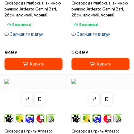
Сковорода глибока зі знімною
Сковорода глибока зі знімною
ручкою Ardesto Gemini Bari,
ручкою Ardesto Gemini Bari,
26см, алюміній, чорний
28см, алюміній, чорний
AR1226B
AR1228B
В наявності
В наявності
Залишити відгук
Залишити відгук
949 ₴
1 049 ₴
Купити
Купити
10
5
12
4
24
10
5
12
4
24
Сковорода гриль Ardesto
Сковорода гриль Ardesto