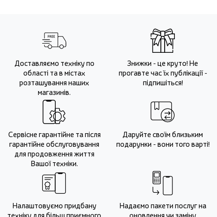
Доставляємо техніку по
Знижки - це круто! Не
області та в містах
прогавте час їх публікації -
розташування наших
підпишіться!
магазинів.
Сервісне гарантійне та після
Даруйте своїм близьким
гарантійне обслуговування
подарунки - вони того варті!
для продовження життя
Вашої техніки.
Налаштовуємо придбану
Надаємо пакети послуг на
техніку для більш приємного
оновлення чи заміну