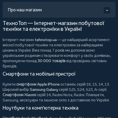
Про наш магазин
ТехноТоп — інтернет-магазин побутової
техніки та електроніки в Україні
Інтернет-магазин
tehnotop.ua
— це найширший асортимент
якісної побутової техніки та електроніки за найкращими
цінами в Україні. Вже понад 7 років ми допомагаємо
українським родинам створювати комфорт у своїх домівках,
пропонуючи понад
30 000 товарів
від провідних світових
брендів.
Смартфони та мобільні пристрої
Купити
смартфони Apple iPhone
останніх серій 16, 15, 14, 13.
Широкий вибір
Samsung Galaxy
серій S25, S24, S23, A-серії.
Смартфони Xiaomi
серій 14, Redmi Note, Redmi.
Планшети
,
Samsung, аксесуари та
захисне скло
з доставкою по Україні.
Ноутбуки та комп'ютерна техніка