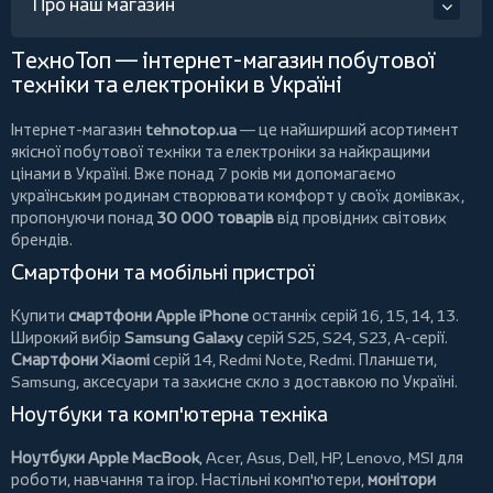
Про наш магазин
ТехноТоп — інтернет-магазин побутової
техніки та електроніки в Україні
Інтернет-магазин
tehnotop.ua
— це найширший асортимент
якісної побутової техніки та електроніки за найкращими
цінами в Україні. Вже понад 7 років ми допомагаємо
українським родинам створювати комфорт у своїх домівках,
пропонуючи понад
30 000 товарів
від провідних світових
брендів.
Смартфони та мобільні пристрої
Купити
смартфони Apple iPhone
останніх серій 16, 15, 14, 13.
Широкий вибір
Samsung Galaxy
серій S25, S24, S23, A-серії.
Смартфони Xiaomi
серій 14, Redmi Note, Redmi.
Планшети
,
Samsung, аксесуари та
захисне скло
з доставкою по Україні.
Ноутбуки та комп'ютерна техніка
Ноутбуки Apple MacBook
,
Acer
,
Asus
,
Dell
,
HP
,
Lenovo
,
MSI
для
роботи, навчання та ігор. Настільні комп'ютери,
монітори