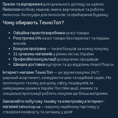
Праски та відпарювачі
для ідеального догляду за одягом.
Пилососи
колбові
,
мішкові
,
миючі
,
вертикальні
та
роботи-
пилососи
. Аксесуари для пилососів та прибирання будинку.
Чому обирають ТехноТоп?
Офіційна гарантія виробника
на всі товари
Розстрочка 0%
на всі товари без переплат та перших
внесків
Бонусна програма
— тисячі бонусів за кожну покупку
11 сучасних магазинів
у різних містах України
Професійні консультації
досвідчених продавців
Швидка доставка
кур'єром та до відділень Нової Пошти
Інтернет-магазин ТехноТоп
— це зручні покупки 24/7,
широкий асортимент, конкурентні ціни та надійний сервіс. Ми
пропонуємо
техніку для дому
, офісу, подарунків за
найкращими цінами в Україні. Постійні
акції
, знижки та
спеціальні пропозиції роблять покупки ще більш вигідними.
Замовляйте побутову техніку та електроніку в інтернет-
магазині
tehnotop.ua
— вашому надійному партнеру у
створенні комфорту та затишку у домі!