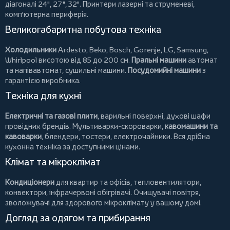
діагоналі 24", 27", 32".
Принтери
лазерні та струменеві,
комп'ютерна периферія.
Великогабаритна побутова техніка
Холодильники
Ardesto
,
Beko
,
Bosch
,
Gorenje
,
LG
,
Samsung
,
Whirlpool
висотою від 85 до 200 см.
Пральні машини
автомат
та напівавтомат,
сушильні машини
.
Посудомийні машини
з
гарантією виробника.
Техніка для кухні
Електричні та газові плити
, варильні поверхні, духові шафи
провідних брендів.
Мультиварки-скороварки
,
кавомашини та
кавоварки
,
блендери
,
тостери
,
електрочайники
. Вся дрібна
кухонна техніка за доступними цінами.
Клімат та мікроклімат
Кондиціонери
для квартир та офісів,
тепловентилятори
,
конвектори
,
інфрачервоні обігрівачі
.
Очищувачі повітря
,
зволожувачі для здорового мікроклімату у вашому домі.
Догляд за одягом та прибирання