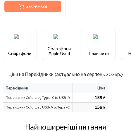
Закінчився
Смартфони
Смартфони
Apple Used
Планшети
Н
Ціни на Перехідники (актуально на серпень 2026р.)
Перехідники
Ціна
Перехідник Colorway Type-C to USB-A
159 ₴
Перехідник Colorway USB-A toType-C
159 ₴
Найпоширеніші питання