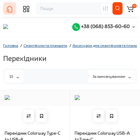
0
+38 (068) 853-60-60
Головна
Смартфони та планшети
Аксесуари для смартфонів та планше
Перехідники
15
За замовчуванням
Перехідник Colorway Type-C
Перехідник Colorway USB-A
to USB-A
toType-C