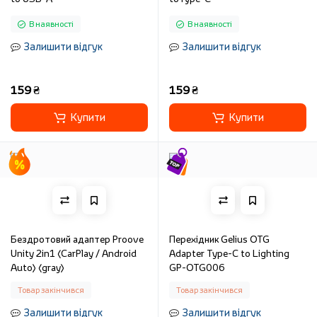
В наявності
В наявності
Залишити відгук
Залишити відгук
159 ₴
159 ₴
Купити
Купити
Бездротовий адаптер Proove
Перехідник Gelius OTG
Unity 2in1 (CarPlay / Android
Adapter Type-C to Lighting
Auto) (gray)
GP-OTG006
Товар закінчився
Товар закінчився
Залишити відгук
Залишити відгук