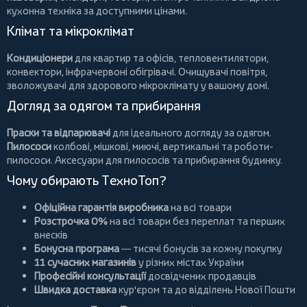
кухонна техніка за доступними цінами.
Клімат та мікроклімат
Кондиціонери
для квартир та офісів,
тепловентилятори
,
конвектори
,
інфрачервоні обігрівачі
.
Очищувачі повітря
,
зволожувачі для здорового мікроклімату у вашому домі.
Догляд за одягом та прибирання
Праски та відпарювачі
для ідеального догляду за одягом.
Пилососи
колбові
,
мішкові
,
миючі
,
вертикальні
та
роботи-
пилососи
. Аксесуари для пилососів та прибирання будинку.
Чому обирають ТехноТоп?
Офіційна гарантія виробника
на всі товари
Розстрочка 0%
на всі товари без переплат та перших
внесків
Бонусна програма
— тисячі бонусів за кожну покупку
11 сучасних магазинів
у різних містах України
Професійні консультації
досвідчених продавців
Швидка доставка
кур'єром та до відділень Нової Пошти