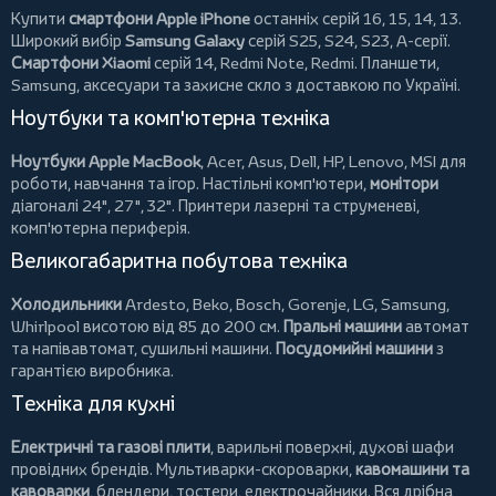
Купити
смартфони Apple iPhone
останніх серій 16, 15, 14, 13.
Широкий вибір
Samsung Galaxy
серій S25, S24, S23, A-серії.
Смартфони Xiaomi
серій 14, Redmi Note, Redmi.
Планшети
,
Samsung, аксесуари та
захисне скло
з доставкою по Україні.
Ноутбуки та комп'ютерна техніка
Ноутбуки Apple MacBook
,
Acer
,
Asus
,
Dell
,
HP
,
Lenovo
,
MSI
для
роботи, навчання та ігор. Настільні комп'ютери,
монітори
діагоналі 24", 27", 32".
Принтери
лазерні та струменеві,
комп'ютерна периферія.
Великогабаритна побутова техніка
Холодильники
Ardesto
,
Beko
,
Bosch
,
Gorenje
,
LG
,
Samsung
,
Whirlpool
висотою від 85 до 200 см.
Пральні машини
автомат
та напівавтомат,
сушильні машини
.
Посудомийні машини
з
гарантією виробника.
Техніка для кухні
Електричні та газові плити
, варильні поверхні, духові шафи
провідних брендів.
Мультиварки-скороварки
,
кавомашини та
кавоварки
,
блендери
,
тостери
,
електрочайники
. Вся дрібна