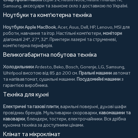
Samsung, аксесуари та
захисне скло
з доставкою по Україні.
Ноутбуки та комп'ютерна техніка
Ноутбуки Apple MacBook
,
Acer
,
Asus
,
Dell
,
HP
,
Lenovo
,
MSI
для
роботи, навчання та ігор. Настільні комп'ютери,
монітори
діагоналі 24", 27", 32".
Принтери
лазерні та струменеві,
комп'ютерна периферія.
Великогабаритна побутова техніка
Холодильники
Ardesto
,
Beko
,
Bosch
,
Gorenje
,
LG
,
Samsung
,
Whirlpool
висотою від 85 до 200 см.
Пральні машини
автомат
та напівавтомат,
сушильні машини
.
Посудомийні машини
з
гарантією виробника.
Техніка для кухні
Електричні та газові плити
, варильні поверхні, духові шафи
провідних брендів.
Мультиварки-скороварки
,
кавомашини та
кавоварки
,
блендери
,
тостери
,
електрочайники
. Вся дрібна
кухонна техніка за доступними цінами.
Клімат та мікроклімат