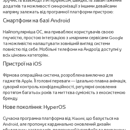
Зручність взаємодії з інтерфейсом, швидкість завантаження
додатків та можливості синхронізації з іншими девайсами
напряму залежать від програмної платформи пристрою:
Смартфони на базі Android
Найпопулярніша ОС, яка приваблює користувачів своєю
гнучкістю, простою інтеграцією з хмарними сервісами Google
та можливістю налаштувати зовнішній вигляд системи
повністю під себе. Мобільні телефони на Андроїд доступні у
всіх цінових категоріях.
Пристрої на iOS
Фірмова операційна система, розроблена виключно для
гаджетів Apple. Її головні переваги — ідеально плавна анімація,
суворий контроль конфіденційності, регулярні оновлення
протягом багатьох років та миттєва сумісність з екосистемою
бренду.
Нове покоління: HyperOS
Сучасна програмна платформа від Xiaomi, що базується на
Android, але пропонує кардинально оновлений дизайн
вбудованих застосунків, полегшений інтерфейс та покращену