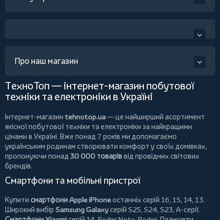
Про наш магазин
ТехноТоп — інтернет-магазин побутової
техніки та електроніки в Україні
Інтернет-магазин
tehnotop.ua
— це найширший асортимент
якісної побутової техніки та електроніки за найкращими
цінами в Україні. Вже понад 7 років ми допомагаємо
українським родинам створювати комфорт у своїх домівках,
пропонуючи понад
30 000 товарів
від провідних світових
брендів.
Смартфони та мобільні пристрої
Купити
смартфони Apple iPhone
останніх серій 16, 15, 14, 13.
Широкий вибір
Samsung Galaxy
серій S25, S24, S23, A-серії.
Смартфони Xiaomi
серій 14, Redmi Note, Redmi.
Планшети
,