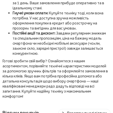
за 1 день. Ваше замовлення прибуде оперативно та в
ідеальному стані.
Гнучкі умови оплати:
Купуйте техніку тоді, коли вона
потрібна. У нас доступна зручна можливість
оформлення покупки в кредит або розстрочку на
прозорих та вигідних для вас умовах.
Постійні акції та дисконт:
Завдяки регулярним знижкам
та спеціальним пропозиціям, ціна на бажану модель
смартфона чи необхідні мобільні аксесуари (чохли,
захисне скло, зарядні пристрої) завжди залишається
конкурентною.
Готові зробити свій вибір? Ознайомтеся з нашим
асортиментом, порівняйте технічні характеристики моделей
за допомогою зручних фільтрів та оформлюйте замовлення в
кілька кліків. Якщо вам потрібна професійна допомога або
детальна консультація щодо вибору смартфона — наші
кваліфіковані менеджери радо дадуть відповіді на всі
запитання. Купуйте надійну техніку з максимальним
комфортом!
Відгуки покупців