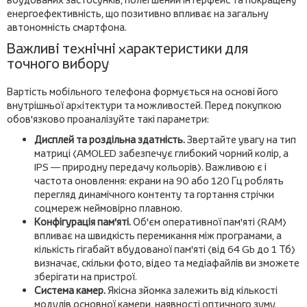
енергоефективність, що позитивно впливає на загальну
автономність смартфона.
Важливі технічні характеристики для
точного вибору
Вартість мобільного телефона формується на основі його
внутрішньої архітектури та можливостей. Перед покупкою
обов'язково проаналізуйте такі параметри:
Дисплей та роздільна здатність.
Звертайте увагу на тип
матриці (AMOLED забезпечує глибокий чорний колір, а
IPS — природну передачу кольорів). Важливою є і
частота оновлення: екрани на 90 або 120 Гц роблять
перегляд динамічного контенту та гортання стрічки
соцмереж неймовірно плавною.
Конфігурація пам'яті.
Об'єм оперативної пам'яті (RAM)
впливає на швидкість перемикання між програмами, а
кількість гігабайт вбудованої пам'яті (від 64 Gb до 1 Тб)
визначає, скільки фото, відео та медіафайлів ви зможете
зберігати на пристрої.
Система камер.
Якісна зйомка залежить від кількості
модулів основної камери, наявності оптичного зуму,