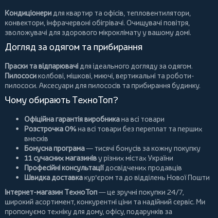
Кондиціонери
для квартир та офісів,
тепловентилятори
,
конвектори
,
інфрачервоні обігрівачі
.
Очищувачі повітря
,
зволожувачі для здорового мікроклімату у вашому домі.
Догляд за одягом та прибирання
Праски та відпарювачі
для ідеального догляду за одягом.
Пилососи
колбові
,
мішкові
,
миючі
,
вертикальні
та
роботи-
пилососи
. Аксесуари для пилососів та прибирання будинку.
Чому обирають ТехноТоп?
Офіційна гарантія виробника
на всі товари
Розстрочка 0%
на всі товари без переплат та перших
внесків
Бонусна програма
— тисячі бонусів за кожну покупку
11 сучасних магазинів
у різних містах України
Професійні консультації
досвідчених продавців
Швидка доставка
кур'єром та до відділень Нової Пошти
Інтернет-магазин ТехноТоп
— це зручні покупки 24/7,
широкий асортимент, конкурентні ціни та надійний сервіс. Ми
пропонуємо
техніку для дому
, офісу, подарунків за