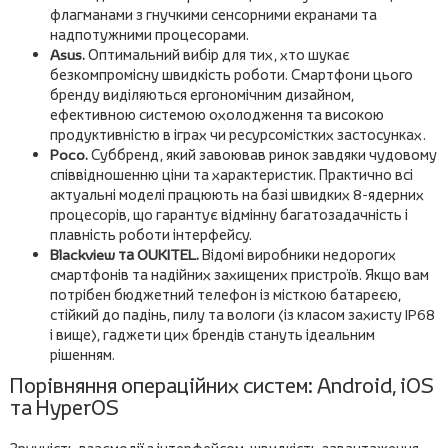
флагманами з гнучкими сенсорними екранами та
надпотужними процесорами.
Asus.
Оптимальний вибір для тих, хто шукає
безкомпромісну швидкість роботи. Смартфони цього
бренду виділяються ергономічним дизайном,
ефективною системою охолодження та високою
продуктивністю в іграх чи ресурсомістких застосунках.
Poco.
Суббренд, який завоював ринок завдяки чудовому
співвідношенню ціни та характеристик. Практично всі
актуальні моделі працюють на базі швидких 8-ядерних
процесорів, що гарантує відмінну багатозадачність і
плавність роботи інтерфейсу.
Blackview та OUKITEL.
Відомі виробники недорогих
смартфонів та надійних захищених пристроїв. Якщо вам
потрібен бюджетний телефон із місткою батареєю,
стійкий до падінь, пилу та вологи (із класом захисту IP68
і вище), гаджети цих брендів стануть ідеальним
рішенням.
Порівняння операційних систем: Android, iOS
та HyperOS