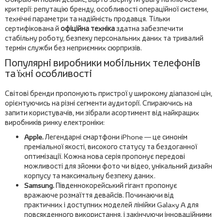
критерії: репутацію бренду, особливості операційної системи,
технічні параметри та надійність продавця. Тільки
сертифікована й
офіційна техніка
здатна забезпечити
стабільну роботу, безпеку персональних даних та тривалий
термін служби без неприємних сюрпризів.
Популярні виробники мобільних телефонів
та їхні особливості
Світові бренди пропонують пристрої у широкому діапазоні цін,
орієнтуючись на різні сегменти аудиторії. Спираючись на
запити користувачів, ми зібрали асортимент від найкращих
виробників ринку електроніки:
Apple.
Легендарні смартфони iPhone — це синонім
преміальної якості, високого статусу та бездоганної
оптимізації. Кожна нова серія пропонує передові
можливості для зйомки фото чи відео, унікальний дизайн
корпусу та максимальну безпеку даних.
Samsung.
Південнокорейський гігант пропонує
вражаюче розмаїття девайсів. Починаючи від
практичних і доступних моделей лінійки Galaxy A для
повсякденного використання, і закінчуючи інноваційними