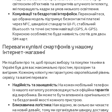
світлосили об'єктивів та алгоритмів штучного інтелекту,
які покращують кадри за умов низького освітлення.
Комунікації та бездротові інтерфейси.
Переконайтеся,
що обрана модель підтримує безконтактні платежі
через NFC, швидкісні стандарти Wi-Fi, стабільний
Bluetooth та точні системи навігації (GPS, A-GPS).
Корисною особливістю буде наявність слотів для двох
SIM-карт.
Переваги купівлі смартфонів у нашому
інтернет-магазині
Ми подбали про те, щоб процес вибору та покупки техніки в
Україні був для вас максимально простим, прозорим та
вигідним. Кожному клієнту ми гарантуємо європейський рівень
сервісу та вагомі переваги:
Надійність та захищеність:
На кожен мобільний телефон
із нашого каталогу розповсюджується офіційна
гарантія
від виробника. Ви можете бути впевнені в оригінальності
та бездоганній якості кожного пристрою.
Блискавична логістика:
Нам відомо, як сильно ви чекаєте
на новий девайс, тому ми організували швидку доставку