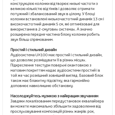
конструкцією колонки відтворює низькі частоти з
великою кількістю відтінків і дозволяє отримати
потужний і збалансований звук в цілому. У блоці
колонки встановлені низькочастотний динамік 13 см і
високочастотний динамік 5 см, які оптимізовані для
використання в 2-смугових системах. А значно
розширена передня частина блоку колонки робить
звук більш спрямованим.
Простий і стильний дизайн
Аудіосистема UX100 має простий і стильний дизайн,
що дозволяє розміщувати її в різних місцях.
Підкреслення текстури поверхні окантовкою з
матовим покриттям надає аудіосистеми простий і в
той же час розкішний зовнішній вигляд. Базовий блок
також має блакитну підсвітку, яка гармонійно
доповнює навколишню обстановку.
Насолоджуйтесь музикою з найкращим звучанням
Завдяки локалізованим передустановок еквалайзера
ви можете максимально збільшити задоволення від
прослуховування композицій різних жанрів: рок,