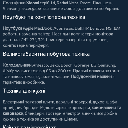
Смартфони Xiaomi
серій 14, Redmi Note, Redmi.
Планшети
,
Samsung, аксесуари та
захисне скло
з доставкою по Україні.
Ноутбуки та комп'ютерна техніка
Ноутбуки Apple MacBook
,
Acer
,
Asus
,
Dell
,
HP
,
Lenovo
,
MSI
для
роботи, навчання та ігор. Настільні комп'ютери,
монітори
діагоналі 24", 27", 32".
Принтери
лазерні та струменеві,
комп'ютерна периферія.
Великогабаритна побутова техніка
Холодильники
Ardesto
,
Beko
,
Bosch
,
Gorenje
,
LG
,
Samsung
,
Whirlpool
висотою від 85 до 200 см.
Пральні машини
автомат
та напівавтомат,
сушильні машини
.
Посудомийні машини
з
гарантією виробника.
Техніка для кухні
Електричні та газові плити
, варильні поверхні, духові шафи
провідних брендів.
Мультиварки-скороварки
,
кавомашини та
кавоварки
,
блендери
,
тостери
,
електрочайники
. Вся дрібна
кухонна техніка за доступними цінами.
Клімат та мікроклімат