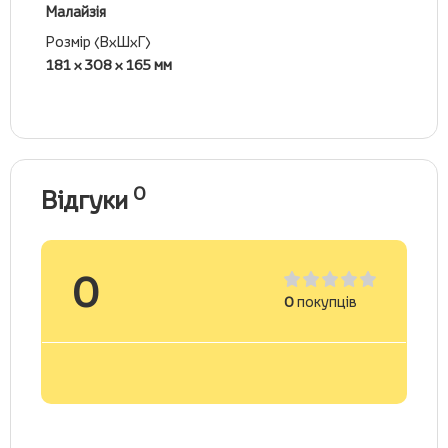
Малайзія
Розмір (ВхШхГ)
181 x 308 x 165 мм
0
Відгуки
0
0
покупців