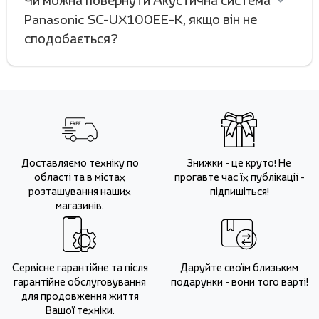
Чи можна повернути Акустична система
Panasonic SC-UX100EE-K, якщо він не
сподобається?
Доставляємо техніку по
Знижки - це круто! Не
області та в містах
прогавте час їх публікації -
розташування наших
підпишіться!
магазинів.
Сервісне гарантійне та після
Даруйте своїм близьким
гарантійне обслуговування
подарунки - вони того варті!
для продовження життя
Вашої техніки.