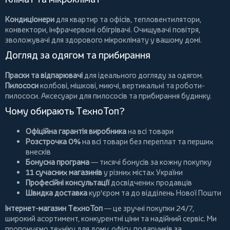
Кондиціонери
для квартир та офісів,
тепловентилятори
,
конвектори
,
інфрачервоні обігрівачі
.
Очищувачі повітря
,
зволожувачі для здорового мікроклімату у вашому домі.
Догляд за одягом та прибирання
Праски та відпарювачі
для ідеального догляду за одягом.
Пилососи
колбові
,
мішкові
,
миючі
,
вертикальні
та
роботи-
пилососи
. Аксесуари для пилососів та прибирання будинку.
Чому обирають ТехноТоп?
Офіційна гарантія виробника
на всі товари
Розстрочка 0%
на всі товари без переплат та перших
внесків
Бонусна програма
— тисячі бонусів за кожну покупку
11 сучасних магазинів
у різних містах України
Професійні консультації
досвідчених продавців
Швидка доставка
кур'єром та до відділень Нової Пошти
Інтернет-магазин ТехноТоп
— це зручні покупки 24/7,
широкий асортимент, конкурентні ціни та надійний сервіс. Ми
пропонуємо
техніку для дому
, офісу, подарунків за