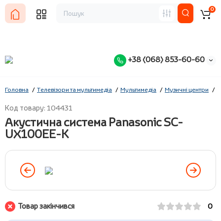
0
+38 (068) 853-60-60
Головна
Телевізори та мультимедіа
Мультимедіа
Музичні центри
P
Код товару: 104431
Акустична система Panasonic SC-
UX100EE-K
Товар закінчився
0